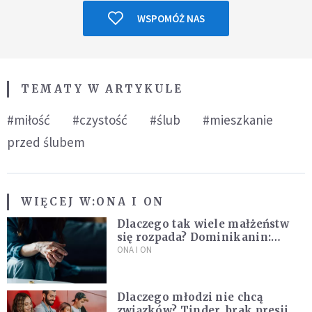
WSPOMÓŻ NAS
TEMATY W ARTYKULE
#miłość
#czystość
#ślub
#mieszkanie
przed ślubem
WIĘCEJ W:
ONA I ON
Dlaczego tak wiele małżeństw
się rozpada? Dominikanin:
Dążymy do dziecięcego
ONA I ON
pragnienia
Dlaczego młodzi nie chcą
związków? Tinder, brak presji i