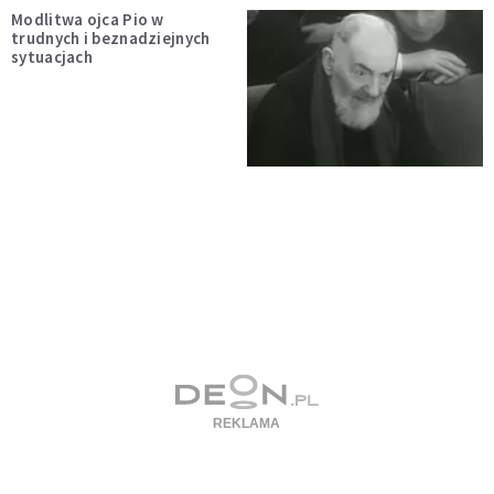
Modlitwa ojca Pio w
trudnych i beznadziejnych
sytuacjach