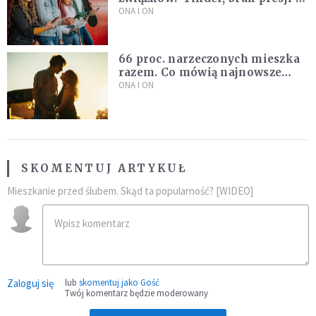
nowe podejście do miłości
ONA I ON
66 proc. narzeczonych mieszka
razem. Co mówią najnowsze
badania ISKK?
ONA I ON
SKOMENTUJ ARTYKUŁ
Mieszkanie przed ślubem. Skąd ta popularność? [WIDEO]
Zaloguj się
lub
skomentuj jako Gość
Twój komentarz będzie moderowany