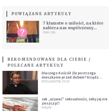
POWIĄZANE ARTYKUŁY
7 kłamstw o miłości, na które
nabiera nas współczesny
świat
ONA I ON
REKOMENDOWANE DLA CIEBIE /
POLECANE ARTYKUŁY
Dlaczego Kościół źle postrzega
mieszkanie przed ślubem? Ksiądz
wyjaśnia
INTELIGENTNE ŻYCIE
Jak „używać” seksualności, żeby jej nie
zniszczyć?
KSIĄŻKI