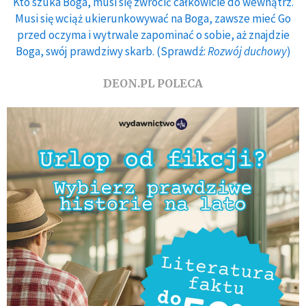
Kto szuka Boga, musi się zwrócić całkowicie do wewnątrz.
Musi się wciąż ukierunkowywać na Boga, zawsze mieć Go
przed oczyma i wytrwale zapominać o sobie, aż znajdzie
Boga, swój prawdziwy skarb. (Sprawdź:
Rozwój duchowy
)
DEON.PL POLECA