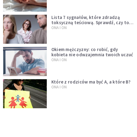
Lista 7 sygnałów, które zdradzą
toksyczną teściową. Sprawdź, czy to
Twój problem
ONA I ON
Okiem mężczyzny: co robić, gdy
kobieta nie odwzajemnia twoich uczuć
ONA I ON
Które z rodziców ma być A, a które B?
ONA I ON