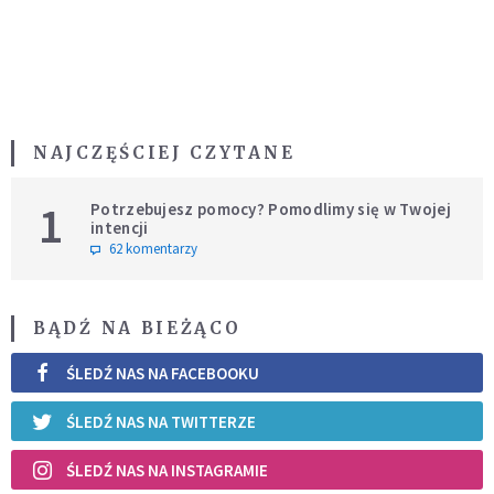
NAJCZĘŚCIEJ CZYTANE
1
Potrzebujesz pomocy? Pomodlimy się w Twojej
intencji
62 komentarzy
BĄDŹ NA BIEŻĄCO
ŚLEDŹ NAS NA FACEBOOKU
ŚLEDŹ NAS NA TWITTERZE
ŚLEDŹ NAS NA INSTAGRAMIE