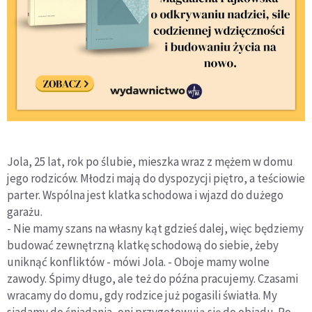
Jola, 25 lat, rok po ślubie, mieszka wraz z mężem w domu
jego rodziców. Młodzi mają do dyspozycji piętro, a teściowie
parter. Wspólna jest klatka schodowa i wjazd do dużego
garażu.
- Nie mamy szans na własny kąt gdzieś dalej, więc będziemy
budować zewnętrzną klatkę schodową do siebie, żeby
uniknąć konfliktów - mówi Jola. - Oboje mamy wolne
zawody. Śpimy długo, ale też do późna pracujemy. Czasami
wracamy do domu, gdy rodzice już pogasili światła. My
siadamy do śniadania, oni przygotowują się do obiadu. Po