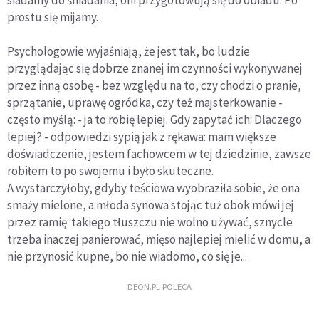
prostu się mijamy.
Psychologowie wyjaśniają, że jest tak, bo ludzie
przyglądając się dobrze znanej im czynności wykonywanej
przez inną osobę - bez względu na to, czy chodzi o pranie,
sprzątanie, uprawę ogródka, czy też majsterkowanie -
często myślą: - ja to robię lepiej. Gdy zapytać ich: Dlaczego
lepiej? - odpowiedzi sypią jak z rękawa: mam większe
doświadczenie, jestem fachowcem w tej dziedzinie, zawsze
robiłem to po swojemu i było skuteczne.
A wystarczyłoby, gdyby teściowa wyobraziła sobie, że ona
smaży mielone, a młoda synowa stojąc tuż obok mówi jej
przez ramię: takiego tłuszczu nie wolno używać, sznycle
trzeba inaczej panierować, mięso najlepiej mielić w domu, a
nie przynosić kupne, bo nie wiadomo, co się je...
DEON.PL POLECA