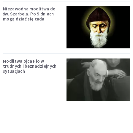
Niezawodna modlitwa do
św. Szarbela. Po 9 dniach
mogą dziać się cuda
Modlitwa ojca Pio w
trudnych i beznadziejnych
sytuacjach