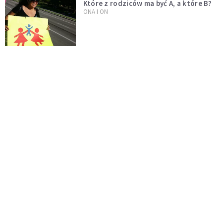
Które z rodziców ma być A, a które B?
ONA I ON