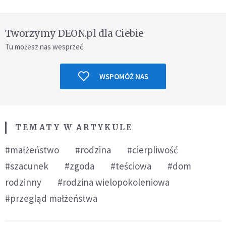
Tworzymy DEON.pl dla Ciebie
Tu możesz nas wesprzeć.
WSPOMÓŻ NAS
TEMATY W ARTYKULE
#małżeństwo
#rodzina
#cierpliwość
#szacunek
#zgoda
#teściowa
#dom
rodzinny
#rodzina wielopokoleniowa
#przegląd małżeństwa