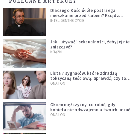
POLECANE ARTYKUŁY
Dlaczego Kościół źle postrzega
mieszkanie przed ślubem? Ksiądz
wyjaśnia
INTELIGENTNE ŻYCIE
Jak „używać” seksualności, żeby jej nie
zniszczyć?
KSIĄŻKI
Lista 7 sygnałów, które zdradzą
toksyczną teściową. Sprawdź, czy to
Twój problem
ONA I ON
Okiem mężczyzny: co robić, gdy
kobieta nie odwzajemnia twoich uczuć
ONA I ON