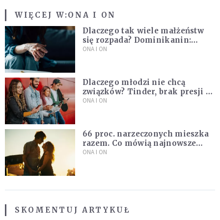
WIĘCEJ W:
ONA I ON
Dlaczego tak wiele małżeństw
się rozpada? Dominikanin:
Dążymy do dziecięcego
ONA I ON
pragnienia
Dlaczego młodzi nie chcą
związków? Tinder, brak presji i
nowe podejście do miłości
ONA I ON
66 proc. narzeczonych mieszka
razem. Co mówią najnowsze
badania ISKK?
ONA I ON
SKOMENTUJ ARTYKUŁ