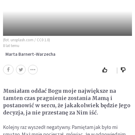
(fot. unsplash.com / CC0 1.0)
8 lat temu
Marta Barnert-Warzecha
Musiałam oddać Bogu moje największe na
tamten czas pragnienie zostania Mamą i
postanowić w sercu, że jakakolwiek będzie Jego
decyzja, ja nie przestanę za Nim iść.
Kolejny raz wyszedł negatywny. Pamiętam jak było mi
smutno. Mąż mnie pocieszał, mówiąc, że w odpowiednim