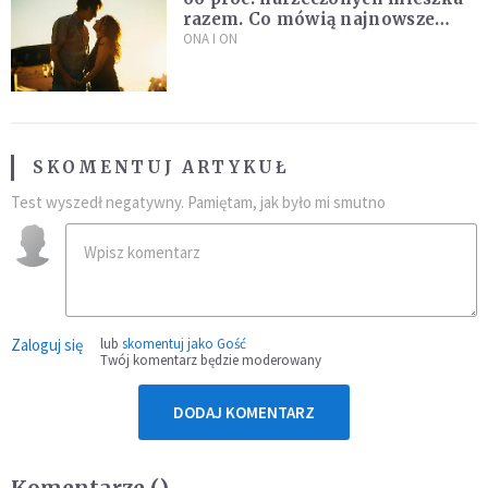
razem. Co mówią najnowsze
badania ISKK?
ONA I ON
SKOMENTUJ ARTYKUŁ
Test wyszedł negatywny. Pamiętam, jak było mi smutno
Zaloguj się
lub
skomentuj jako Gość
Twój komentarz będzie moderowany
DODAJ KOMENTARZ