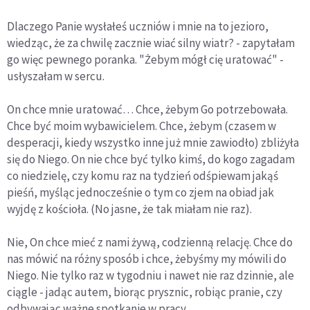
Dlaczego Panie wysłałeś uczniów i mnie na to jezioro,
wiedząc, że za chwilę zacznie wiać silny wiatr? - zapytałam
go więc pewnego poranka. "Żebym mógł cię uratować" -
usłyszałam w sercu.
On chce mnie uratować… Chce, żebym Go potrzebowała.
Chce być moim wybawicielem. Chce, żebym (czasem w
desperacji, kiedy wszystko inne już mnie zawiodło) zbliżyła
się do Niego. On nie chce być tylko kimś, do kogo zagadam
co niedzielę, czy komu raz na tydzień odśpiewam jakąś
pieśń, myśląc jednocześnie o tym co zjem na obiad jak
wyjdę z kościoła. (No jasne, że tak miałam nie raz).
Nie, On chce mieć z nami żywą, codzienną relację. Chce do
nas mówić na różny sposób i chce, żebyśmy my mówili do
Niego. Nie tylko raz w tygodniu i nawet nie raz dzinnie, ale
ciągle - jadąc autem, biorąc prysznic, robiąc pranie, czy
odbywając ważne spotkanie w pracy.