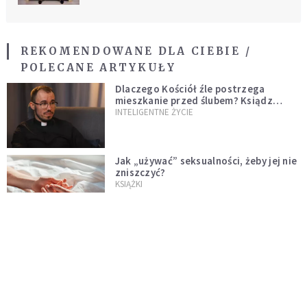
REKOMENDOWANE DLA CIEBIE /
POLECANE ARTYKUŁY
Dlaczego Kościół źle postrzega
mieszkanie przed ślubem? Ksiądz
wyjaśnia
INTELIGENTNE ŻYCIE
Jak „używać” seksualności, żeby jej nie
zniszczyć?
KSIĄŻKI
Lista 7 sygnałów, które zdradzą
toksyczną teściową. Sprawdź, czy to
Twój problem
ONA I ON
Okiem mężczyzny: co robić, gdy