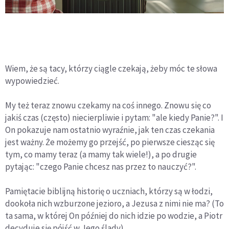
Wiem, że są tacy, którzy ciągle czekają, żeby móc te słowa
wypowiedzieć.
My też teraz znowu czekamy na coś innego. Znowu się co
jakiś czas (często) niecierpliwie i pytam: "ale kiedy Panie?". I
On pokazuje nam ostatnio wyraźnie, jak ten czas czekania
jest ważny. Że możemy go przejść, po pierwsze ciesząc się
tym, co mamy teraz (a mamy tak wiele!), a po drugie
pytając: "czego Panie chcesz nas przez to nauczyć?".
Pamiętacie biblijną historię o uczniach, którzy są w łodzi,
dookoła nich wzburzone jezioro, a Jezusa z nimi nie ma? (To
ta sama, w której On później do nich idzie po wodzie, a Piotr
decyduje się pójść w Jego ślady).