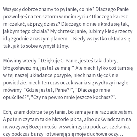
Wszyscy dobrze znamy to pytanie, co nie? Dlaczego Panie
pozwoliłeś na ten sztorm w moim życiu? Dlaczego każesz
mi czekać, aż przyjdziesz? Dlaczego nic nie układa się tak,
jakbym tego chciała? My chrześcijanie, lubimy kiedy rzeczy
idą zgodnie z naszym planem… Kiedy wszystko układa się
tak, jak to sobie wymyśliliśmy.
Mówimy wtedy: "Dziękuję Ci Panie, jesteś taki dobry,
błogosławisz mi, jesteś ze mną!". Ale niech tylko coś tam się
w tej naszej układance posypie, niech nam się coś nie
powiedzie, niech ten czas oczekiwania się wydłuży i nagle
mówimy: "Gdzie jesteś, Panie?!", "Dlaczego mnie
opuściłeś?", "Czy na pewno mnie jeszcze kochasz?".
Ech, znam dobrze te pytania, bo sama je nie raz zadawałam.
A potem czytam takie historie jak ta, albo doświadczam na
nowo żywej Bożej miłości w swoim życiu podczas czekania,
czy podczas burzy i otwierają się moje duchowe oczy…