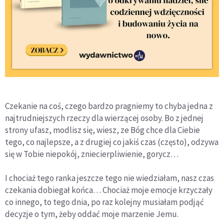
Czekanie na coś, czego bardzo pragniemy to chyba jedna z
najtrudniejszych rzeczy dla wierzącej osoby. Bo z jednej
strony ufasz, modlisz się, wiesz, ze Bóg chce dla Ciebie
tego, co najlepsze, a z drugiej co jakiś czas (często), odzywa
się w Tobie niepokój, zniecierpliwienie, gorycz…
I chociaż tego ranka jeszcze tego nie wiedziałam, nasz czas
czekania dobiegał końca… Chociaż moje emocje krzyczały
co innego, to tego dnia, po raz kolejny musiałam podjąć
decyzje o tym, żeby oddać moje marzenie Jemu.