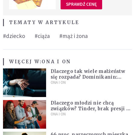
SPRAWDŹ CENĘ
TEMATY W ARTYKULE
#dziecko
#ciąża
#mąż i żona
WIĘCEJ W:
ONA I ON
Dlaczego tak wiele małżeństw
się rozpada? Dominikanin:
Dążymy do dziecięcego
ONA I ON
pragnienia
Dlaczego młodzi nie chcą
związków? Tinder, brak presji i
nowe podejście do miłości
ONA I ON
66 proc. narzeczonych mieszka