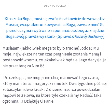
DEON.PL POLECA
Kto szuka Boga, musi się zwrócić całkowicie do wewnątrz.
Musi się wciąż ukierunkowywać na Boga, zawsze mieć Go
przed oczyma i wytrwale zapominać o sobie, aż znajdzie
Boga, swój prawdziwy skarb. (Sprawdź:
Rozwój duchowy
)
Musiałam (jakkolwiek mega to było trudne), oddać Mu
moje, największe na ten czas pragnienie zostania Mamą i
postanowić w sercu, że jakakolwiek będzie Jego decyzja, ja
nie przestanę za Nim iść.
I że czekając, nie mogę i nie chcę marnować tego czasu,
który mam teraz - na gorycz i smutek. Dwa tygodnie później
zobaczyłam dwie kreski. Z drżeniem serca powiedziałam
mężowi te 3 słowa, na które tyle czekaliśmy. Radość taka
ogromna…! Dziękuję Ci Panie.