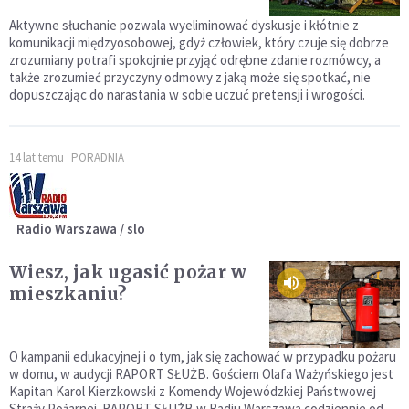
Aktywne słuchanie pozwala wyeliminować dyskusje i kłótnie z
komunikacji międzyosobowej, gdyż człowiek, który czuje się dobrze
zrozumiany potrafi spokojnie przyjąć odrębne zdanie rozmówcy, a
także zrozumieć przyczyny odmowy z jaką może się spotkać, nie
dopuszczając do narastania w sobie uczuć pretensji i wrogości.
14 lat temu
PORADNIA
Radio Warszawa / slo
Wiesz, jak ugasić pożar w
mieszkaniu?
O kampanii edukacyjnej i o tym, jak się zachować w przypadku pożaru
w domu, w audycji RAPORT SŁUŻB. Gościem Olafa Ważyńskiego jest
Kapitan Karol Kierzkowski z Komendy Wojewódzkiej Państwowej
Straży Pożarnej. RAPORT SŁUŻB w Radiu Warszawa codziennie od