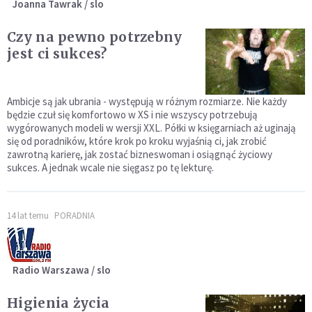
Joanna Tawrak / slo
Czy na pewno potrzebny
jest ci sukces?
Ambicje są jak ubrania - występują w różnym rozmiarze. Nie każdy
będzie czuł się komfortowo w XS i nie wszyscy potrzebują
wygórowanych modeli w wersji XXL. Półki w księgarniach aż uginają
się od poradników, które krok po kroku wyjaśnią ci, jak zrobić
zawrotną karierę, jak zostać bizneswoman i osiągnąć życiowy
sukces. A jednak wcale nie sięgasz po tę lekturę.
14 lat temu
PORADNIA
Radio Warszawa / slo
Higienia życia