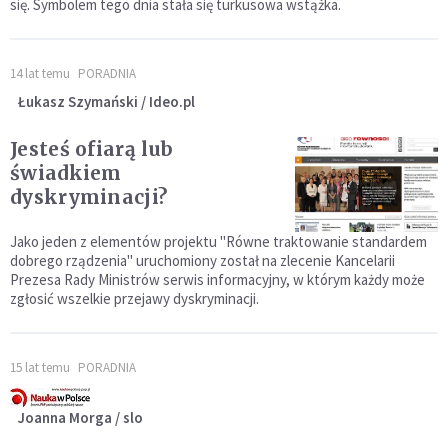
się. Symbolem tego dnia stała się turkusowa wstążka.
14 lat temu
PORADNIA
Łukasz Szymański / Ideo.pl
Jesteś ofiarą lub
świadkiem
dyskryminacji?
Jako jeden z elementów projektu "Równe traktowanie standardem
dobrego rządzenia" uruchomiony został na zlecenie Kancelarii
Prezesa Rady Ministrów serwis informacyjny, w którym każdy może
zgłosić wszelkie przejawy dyskryminacji.
15 lat temu
PORADNIA
Joanna Morga / slo