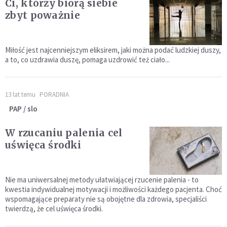
Ci, którzy biorą siebie
zbyt poważnie
Miłość jest najcenniejszym eliksirem, jaki można podać ludzkiej duszy,
a to, co uzdrawia duszę, pomaga uzdrowić też ciało...
13 lat temu
PORADNIA
PAP / slo
W rzucaniu palenia cel
uświęca środki
Nie ma uniwersalnej metody ułatwiającej rzucenie palenia - to
kwestia indywidualnej motywacji i możliwości każdego pacjenta. Choć
wspomagające preparaty nie są obojętne dla zdrowia, specjaliści
twierdzą, że cel uświęca środki.