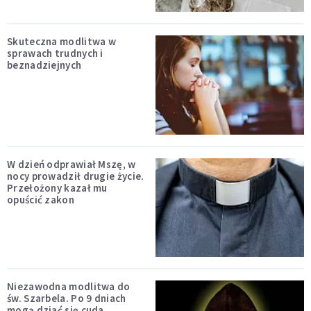
Skuteczna modlitwa w
sprawach trudnych i
beznadziejnych
W dzień odprawiał Mszę, w
nocy prowadził drugie życie.
Przełożony kazał mu
opuścić zakon
Niezawodna modlitwa do
św. Szarbela. Po 9 dniach
mogą dziać się cuda