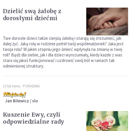
Dzielić swą żałobę z
dorosłymi dziećmi
Twe dorosłe dzieci także cierpią żałobę i starają się zrozumieć, jak
dalej żyć. Jaką rolę w rodzinie pełnił twój współmałżonek? Jaka jest
twoja rola? W jakim stopniu jego śmierć wpłynęła na zmianę w twej
roli? Bądź dla siebie, jak i dla dzieci wyrozumiały, kiedy każde z was
stara się jakoś funkcjonować i uzdrowić swój ból w ramach tak
odmienionej struktury.
13 lat temu
PORADNIA
Jan Bilewicz / slo
Kuszenie Ewy, czyli
odpowiedzialne rady