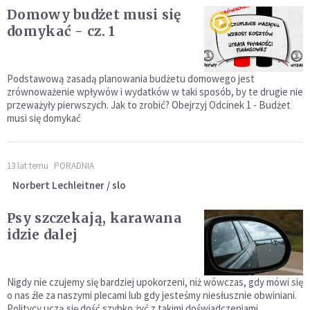
Domowy budżet musi się
domykać - cz. 1
Podstawową zasadą planowania budżetu domowego jest
zrównoważenie wpływów i wydatków w taki sposób, by te drugie nie
przeważyły pierwszych. Jak to zrobić? Obejrzyj Odcinek 1 - Budżet
musi się domykać
13 lat temu
PORADNIA
Norbert Lechleitner / slo
Psy szczekają, karawana
idzie dalej
Nigdy nie czujemy się bardziej upokorzeni, niż wówczas, gdy mówi się
o nas źle za naszymi plecami lub gdy jesteśmy niesłusznie obwiniani.
Politycy uczą się dość szybko żyć z takimi doświadczeniami.