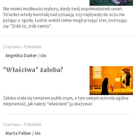
Nie miałeś możliwości wyboru, kiedy twój współmałżonek umarł.
Straciłeś wtedy kontrolę nad sytuacją. Łzy napływały do oczu nie
pytając o zgodę. Ludzie wokół ciebie mogli przejąć ster, instruując
cię: "Zrób to, zrób tamto".
13 lat temu
PORADNIA
Angelika Daiker / slo
"Właściwa" żałoba?
Żałoba stała się tematem publicznym, a tym samym wzrosła ogólna
niepewność, jak należy "właściwie" ją okazywać.
13 lat temu
PORADNIA
Marta Felber / slo