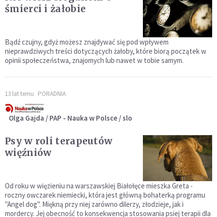
śmierci i żałobie
Bądź czujny, gdyż możesz znajdywać się pod wpływem
nieprawdziwych treści dotyczących żałoby, które biorą początek w
opinii społeczeństwa, znajomych lub nawet w tobie samym.
13 lat temu
PORADNIA
Olga Gajda / PAP - Nauka w Polsce / slo
Psy w roli terapeutów
więźniów
Od roku w więzieniu na warszawskiej Białołęce mieszka Greta -
roczny owczarek niemiecki, która jest główną bohaterką programu
"Angel dog". Miękną przy niej zarówno dilerzy, złodzieje, jak i
mordercy. Jej obecność to konsekwencja stosowania psiej terapii dla