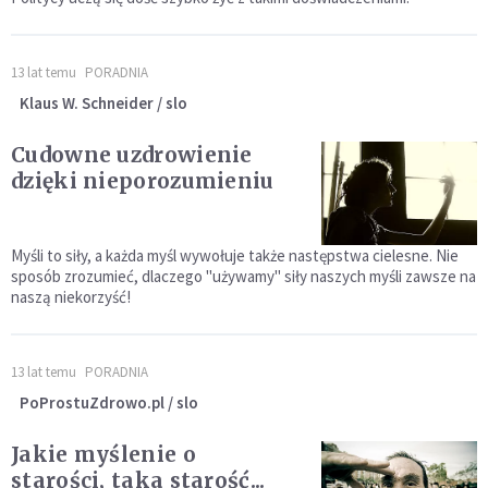
13 lat temu
PORADNIA
Klaus W. Schneider / slo
Cudowne uzdrowienie
dzięki nieporozumieniu
Myśli to siły, a każda myśl wywołuje także następstwa cielesne. Nie
sposób zrozumieć, dlaczego "używamy" siły naszych myśli zawsze na
naszą niekorzyść!
13 lat temu
PORADNIA
PoProstuZdrowo.pl / slo
Jakie myślenie o
starości, taka starość...