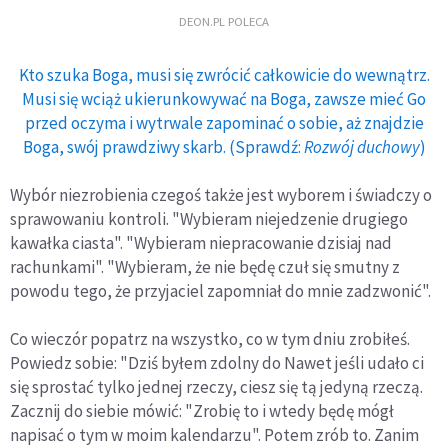
DEON.PL POLECA
Kto szuka Boga, musi się zwrócić całkowicie do wewnątrz.
Musi się wciąż ukierunkowywać na Boga, zawsze mieć Go
przed oczyma i wytrwale zapominać o sobie, aż znajdzie
Boga, swój prawdziwy skarb. (Sprawdź:
Rozwój duchowy
)
Wybór niezrobienia czegoś także jest wyborem i świadczy o
sprawowaniu kontroli. "Wybieram niejedzenie drugiego
kawałka ciasta". "Wybieram niepracowanie dzisiaj nad
rachunkami". "Wybieram, że nie będę czuł się smutny z
powodu tego, że przyjaciel zapomniał do mnie zadzwonić".
Co wieczór popatrz na wszystko, co w tym dniu zrobiłeś.
Powiedz sobie: "Dziś byłem zdolny do Nawet jeśli udało ci
się sprostać tylko jednej rzeczy, ciesz się tą jedyną rzeczą.
Zacznij do siebie mówić: "Zrobię to i wtedy będę mógł
napisać o tym w moim kalendarzu". Potem zrób to. Zanim