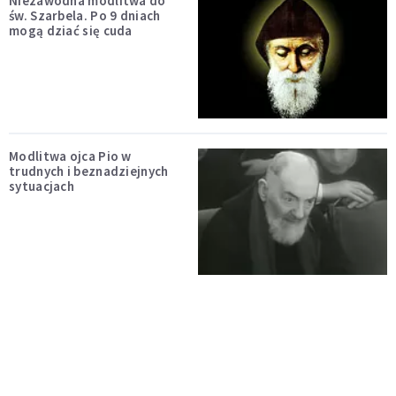
Niezawodna modlitwa do
św. Szarbela. Po 9 dniach
mogą dziać się cuda
Modlitwa ojca Pio w
trudnych i beznadziejnych
sytuacjach