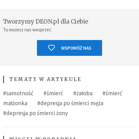
Tworzymy DEON.pl dla Ciebie
Tu możesz nas wesprzeć.
WSPOMÓŻ NAS
TEMATY W ARTYKULE
#samotność
#śmierć
#żałoba
#śmierć
małżonka
#depresja po śmierci męża
#depresja po śmierci żony