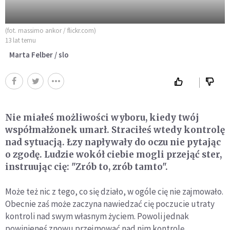
(fot. massimo ankor / flickr.com)
13 lat temu
Marta Felber / slo
Nie miałeś możliwości wyboru, kiedy twój
współmałżonek umarł. Straciłeś wtedy kontrolę
nad sytuacją. Łzy napływały do oczu nie pytając
o zgodę. Ludzie wokół ciebie mogli przejąć ster,
instruując cię: "Zrób to, zrób tamto".
Może też nic z tego, co się działo, w ogóle cię nie zajmowało.
Obecnie zaś może zaczyna nawiedzać cię poczucie utraty
kontroli nad swym własnym życiem. Powoli jednak
powinieneś znowu przejmować nad nim kontrolę.