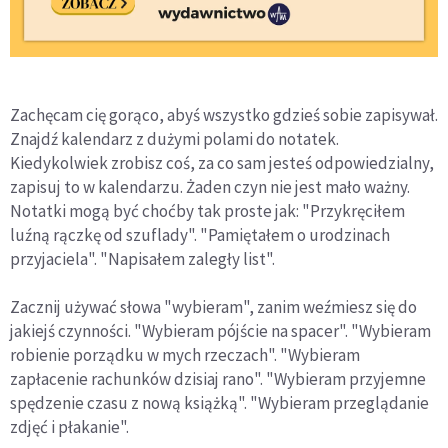
Zachęcam cię gorąco, abyś wszystko gdzieś sobie zapisywał.
Znajdź kalendarz z dużymi polami do notatek.
Kiedykolwiek zrobisz coś, za co sam jesteś odpowiedzialny,
zapisuj to w kalendarzu. Żaden czyn nie jest mało ważny.
Notatki mogą być choćby tak proste jak: "Przykręciłem
luźną rączkę od szuflady". "Pamiętałem o urodzinach
przyjaciela". "Napisałem zaległy list".
Zacznij używać słowa "wybieram", zanim weźmiesz się do
jakiejś czynności. "Wybieram pójście na spacer". "Wybieram
robienie porządku w mych rzeczach". "Wybieram
zapłacenie rachunków dzisiaj rano". "Wybieram przyjemne
spędzenie czasu z nową książką". "Wybieram przeglądanie
zdjęć i płakanie".