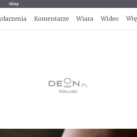
g
Sklep
Wię
darzenia
Komentarze
Wiara
Wideo