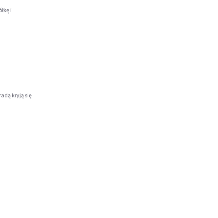
łkę i
adą kryją się