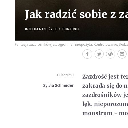
Jak radzić sobie z z
INTELIGENTNE ŻYCIE
PORADNIA
Fantazja zazdrośników jest ogromna i niespożyta. Kontrolowanie, śledzeni
13 lat temu
Zazdrość jest t
zakrada się do n
Sylvia Schneider
zazdrośników je
lęk, nieporozumi
monstrum - moż