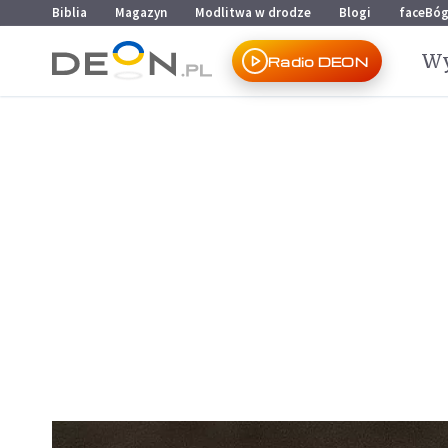
Przejdź do menu głównego
Przejdź do treści
Biblia
Magazyn
Modlitwa w drodze
Blogi
faceBó
Wy
Radio DEON