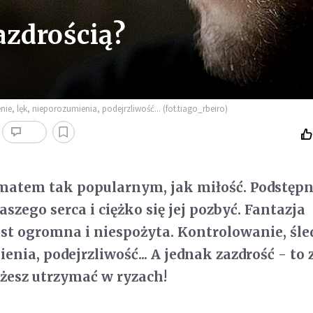
azdrością?
e, lęk, nieporozumienia, podejrzliwość... (fot.tiago_rbeiro)
ematem tak popularnym, jak miłość. Podstępn
aszego serca i ciężko się jej pozbyć. Fantazja
st ogromna i niespożyta.
Kontrolowanie, śle
enia, podejrzliwość...
A jednak zazdrość - to 
esz utrzymać w ryzach!