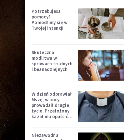
Potrzebujesz
pomocy?
Pomodlimy się w
Twojej intencji
Skuteczna
modlitwa w
sprawach trudnych
i beznadziejnych
W dzień odprawiał
Mszę, w nocy
prowadził drugie
życie. Przełożony
kazał mu opuścić
zakon
Niezawodna