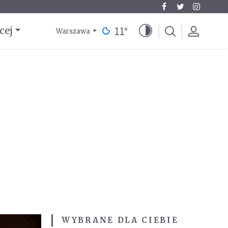
11
°
cej
Warszawa
WYBRANE DLA CIEBIE