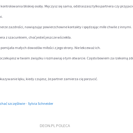
ontrolowania bliskiej osoby. Męczysz się sama, odstraszasz tylko partnera czy przyjació
i.
nerze zazdrości, nawiązując powierzchowne kontakty i spędzając miłe chwile z innymi.
nera z szacunkiem, choć jesteś jeszcze wściekła.
e pomijała małych dowodów miłości z jego strony. Nie lekceważ ich.
oczekujesz w twoim związku i rozmawiaj o tym otwarcie. Często bowiem za rzekomą zdr
okazywanie lęku, kiedy czujesz, że partner zamierza cię porzucić.
chać szczęśliwie -
Sylvia Schneider
DEON.PL POLECA