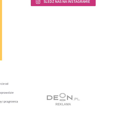
ŚLEDŹ NAS NA INSTAGRAMIE
ycie od
o wprawdzie
y i pragnienia