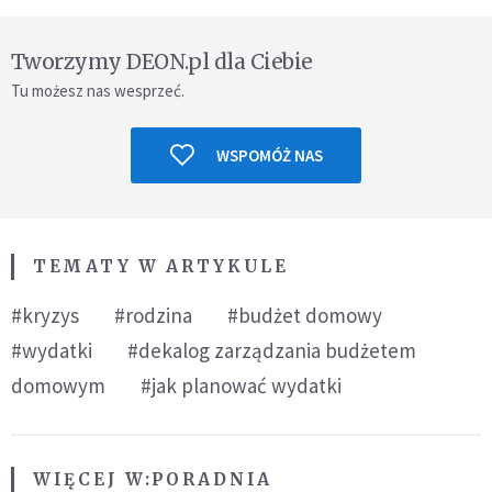
Tworzymy DEON.pl dla Ciebie
Tu możesz nas wesprzeć.
WSPOMÓŻ NAS
TEMATY W ARTYKULE
#kryzys
#rodzina
#budżet domowy
#wydatki
#dekalog zarządzania budżetem
domowym
#jak planować wydatki
WIĘCEJ W:
PORADNIA