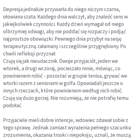
Depresja jednakże przywarła do niego niczym czarna,
ołowiana szata. Każdego dnia walczył, aby znaleźć sens w
jakiejkolwiek czynności. Każdy dzień wymagał od niego
olbrzymiej odwagi, aby nie poddać się rozpaczy i podjąć
najprostsze obowiązki. Pewnego dnia przybył na sesję
terapeutyczną załamany i szczególnie przygnębiony. Po
chwili refleksji przyznał:
Czuję się jak nieudacznik. Dwoje przyjaciół, jeden we
wtorek, a drugi wczoraj, pocieszało mnie, mówiąc, co
powinienem robić - pozostać w grupie tenisa, grywać we
wtorki razem z seniorami w golfa. Opowiadali jeszcze o
innych rzeczach, które powinienem według nich robić.
Czuję się dużo gorzej. Nie rozumieją, że nie potrafię temu
podołać.
Przyjaciele mieli dobre intencje, wdowiec zdawał sobie z
tego sprawę. Jednak zamiast wyrażenia pełnego szacunku
zrozumienia, okazania troski i niepokoju, uznali, że muszą