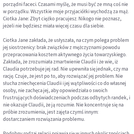
porządni faceci. Czasami myślę, że musi być ze mną coś nie
w porządku. Wszystkie moje przyjaciółki wychodzą za mąż.
Ciotka Jane: Zbyt ciężko pracujesz. Nikogo nie poznasz,
jeżeli nie będziesz miała więcej czasu dla siebie.
Ciotka Jane zakłada, że usłyszała, na czym polega problem
jej siostrzenicy: brak związków z mężczyznami powodu
przepracowania kosztem aktywnego życia towarzyskiego.
Zakłada, że zrozumiała zmartwienie Claudii i że wie, iż
Claudia potrzebuje jej rad. Nie upewniła się jednak, czy ma
rację. Czuje, że jest po to, aby rozwiązać jej problem. Nie
słucha zniechęcenia Claudii i jej wątpliwości co do własnej
osoby, nie zachęca jej, aby opowiedziała o swoich
frustrujących doświadczeniach podczas odbytych randek, i
nie okazuje Claudii, że ją rozumie. Nie koncentruje się na
próbie zrozumienia, jest zajęta czymś innym:
dostarczaniem rozwiązania problemu.
Podobny rodzaj relacji pojawia się w innych okolicznościach.