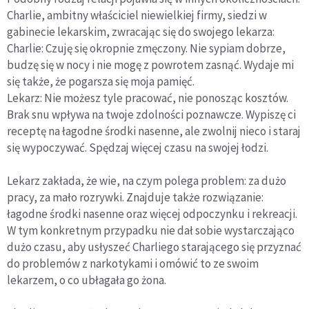
Charlie, ambitny właściciel niewielkiej firmy, siedzi w
gabinecie lekarskim, zwracając się do swojego lekarza:
Charlie: Czuję się okropnie zmęczony. Nie sypiam dobrze,
budzę się w nocy i nie mogę z powrotem zasnąć. Wydaje mi
się także, że pogarsza się moja pamięć.
Lekarz: Nie możesz tyle pracować, nie ponosząc kosztów.
Brak snu wpływa na twoje zdolności poznawcze. Wypiszę ci
receptę na łagodne środki nasenne, ale zwolnij nieco i staraj
się wypoczywać. Spędzaj więcej czasu na swojej łodzi.
Lekarz zakłada, że wie, na czym polega problem: za dużo
pracy, za mało rozrywki. Znajduje także rozwiązanie:
łagodne środki nasenne oraz więcej odpoczynku i rekreacji.
W tym konkretnym przypadku nie dał sobie wystarczająco
dużo czasu, aby usłyszeć Charliego starającego się przyznać
do problemów z narkotykami i omówić to ze swoim
lekarzem, o co ubłagała go żona.