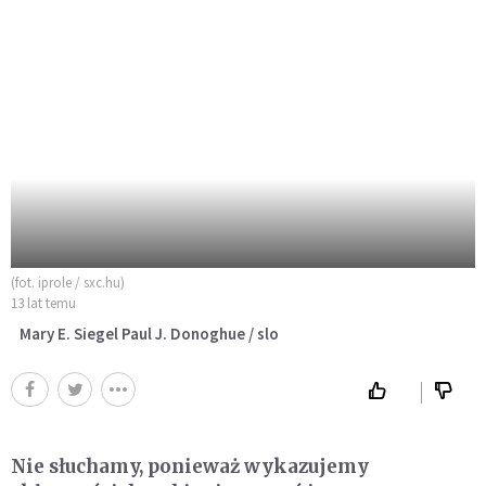
(fot. iprole / sxc.hu)
13 lat temu
Mary E. Siegel Paul J. Donoghue / slo
Nie słuchamy, ponieważ wykazujemy