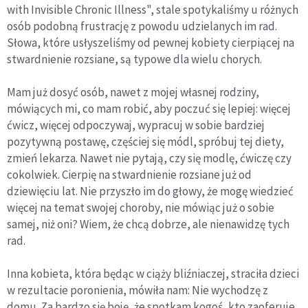
with Invisible Chronic Illness", stale spotykaliśmy u różnych
osób podobną frustrację z powodu udzielanych im rad.
Słowa, które usłyszeliśmy od pewnej kobiety cierpiącej na
stwardnienie rozsiane, są typowe dla wielu chorych.
Mam już dosyć osób, nawet z mojej własnej rodziny,
mówiących mi, co mam robić, aby poczuć się lepiej: więcej
ćwicz, więcej odpoczywaj, wypracuj w sobie bardziej
pozytywną postawę, częściej się módl, spróbuj tej diety,
zmień lekarza. Nawet nie pytają, czy się modlę, ćwiczę czy
cokolwiek. Cierpię na stwardnienie rozsiane już od
dziewięciu lat. Nie przyszło im do głowy, że mogę wiedzieć
więcej na temat swojej choroby, nie mówiąc już o sobie
samej, niż oni? Wiem, że chcą dobrze, ale nienawidzę tych
rad.
Inna kobieta, która będąc w ciąży bliźniaczej, straciła dzieci
w rezultacie poronienia, mówiła nam: Nie wychodzę z
domu. Za bardzo się boję, że spotkam kogoś, kto zaoferuje