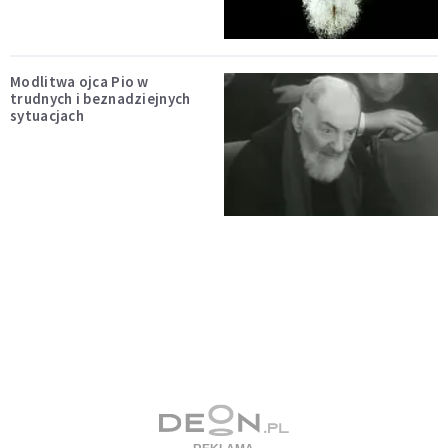
Modlitwa ojca Pio w
trudnych i beznadziejnych
sytuacjach