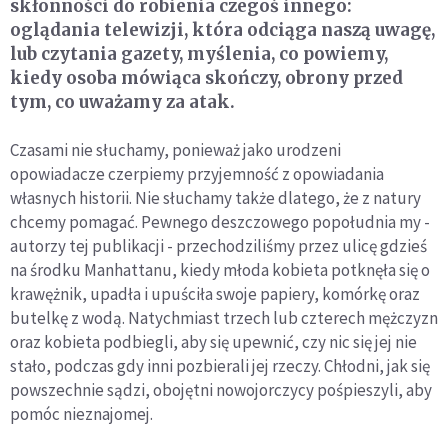
skłonności do robienia czegoś innego:
oglądania telewizji, która odciąga naszą uwagę,
lub czytania gazety, myślenia, co powiemy,
kiedy osoba mówiąca skończy, obrony przed
tym, co uważamy za atak.
Czasami nie słuchamy, ponieważ jako urodzeni
opowiadacze czerpiemy przyjemność z opowiadania
własnych historii. Nie słuchamy także dlatego, że z natury
chcemy pomagać. Pewnego deszczowego popołudnia my -
autorzy tej publikacji - przechodziliśmy przez ulicę gdzieś
na środku Manhattanu, kiedy młoda kobieta potknęła się o
krawężnik, upadła i upuściła swoje papiery, komórkę oraz
butelkę z wodą. Natychmiast trzech lub czterech mężczyzn
oraz kobieta podbiegli, aby się upewnić, czy nic się jej nie
stało, podczas gdy inni pozbierali jej rzeczy. Chłodni, jak się
powszechnie sądzi, obojętni nowojorczycy pośpieszyli, aby
pomóc nieznajomej.