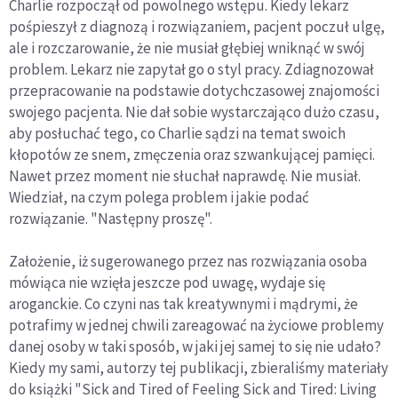
Charlie rozpoczął od powolnego wstępu. Kiedy lekarz
pośpieszył z diagnozą i rozwiązaniem, pacjent poczuł ulgę,
ale i rozczarowanie, że nie musiał głębiej wniknąć w swój
problem. Lekarz nie zapytał go o styl pracy. Zdiagnozował
przepracowanie na podstawie dotychczasowej znajomości
swojego pacjenta. Nie dał sobie wystarczająco dużo czasu,
aby posłuchać tego, co Charlie sądzi na temat swoich
kłopotów ze snem, zmęczenia oraz szwankującej pamięci.
Nawet przez moment nie słuchał naprawdę. Nie musiał.
Wiedział, na czym polega problem i jakie podać
rozwiązanie. "Następny proszę".
Założenie, iż sugerowanego przez nas rozwiązania osoba
mówiąca nie wzięła jeszcze pod uwagę, wydaje się
aroganckie. Co czyni nas tak kreatywnymi i mądrymi, że
potrafimy w jednej chwili zareagować na życiowe problemy
danej osoby w taki sposób, w jaki jej samej to się nie udało?
Kiedy my sami, autorzy tej publikacji, zbieraliśmy materiały
do książki "Sick and Tired of Feeling Sick and Tired: Living