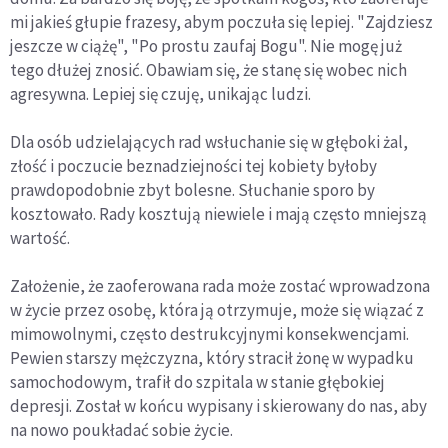
mi jakieś głupie frazesy, abym poczuła się lepiej. "Zajdziesz
jeszcze w ciążę", "Po prostu zaufaj Bogu". Nie mogę już
tego dłużej znosić. Obawiam się, że stanę się wobec nich
agresywna. Lepiej się czuję, unikając ludzi.
Dla osób udzielających rad wsłuchanie się w głęboki żal,
złość i poczucie beznadziejności tej kobiety byłoby
prawdopodobnie zbyt bolesne. Słuchanie sporo by
kosztowało. Rady kosztują niewiele i mają często mniejszą
wartość.
Założenie, że zaoferowana rada może zostać wprowadzona
w życie przez osobę, która ją otrzymuje, może się wiązać z
mimowolnymi, często destrukcyjnymi konsekwencjami.
Pewien starszy mężczyzna, który stracił żonę w wypadku
samochodowym, trafił do szpitala w stanie głębokiej
depresji. Został w końcu wypisany i skierowany do nas, aby
na nowo poukładać sobie życie.