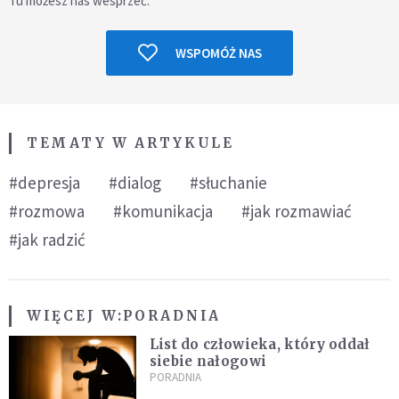
Tu możesz nas wesprzeć.
WSPOMÓŻ NAS
TEMATY W ARTYKULE
#depresja
#dialog
#słuchanie
#rozmowa
#komunikacja
#jak rozmawiać
#jak radzić
WIĘCEJ W:
PORADNIA
List do człowieka, który oddał
siebie nałogowi
PORADNIA