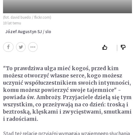
(fot. david buedo / flickr.com)
10 lat temu
Józef Augustyn SJ / slo
"To prawdziwa ulga mieć kogoś, przed kim
możesz otworzyć własne serce, kogo możesz
uczynić współuczestnikiem swoich intymności,
komu możesz powierzyć swoje tajemnice" -
powiada św. Ambroży. Przyjaciele dzielą się tym
wszystkim, co przeżywają na co dzień: troską i
beztroską, klęskami i zwycięstwami, smutkami
i radościami.
Stąd też relacje przyjaźni wymagają wzajemnego słuchania