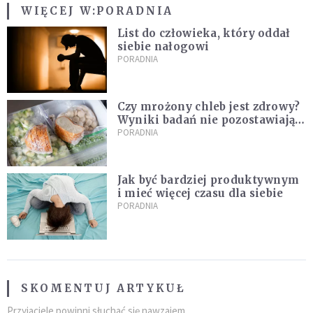
WIĘCEJ W:
PORADNIA
List do człowieka, który oddał
siebie nałogowi
PORADNIA
Czy mrożony chleb jest zdrowy?
Wyniki badań nie pozostawiają
złudzeń
PORADNIA
Jak być bardziej produktywnym
i mieć więcej czasu dla siebie
PORADNIA
SKOMENTUJ ARTYKUŁ
Przyjaciele powinni słuchać się nawzajem