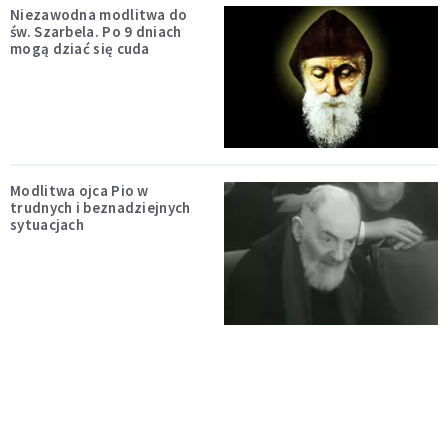
Niezawodna modlitwa do
św. Szarbela. Po 9 dniach
mogą dziać się cuda
Modlitwa ojca Pio w
trudnych i beznadziejnych
sytuacjach