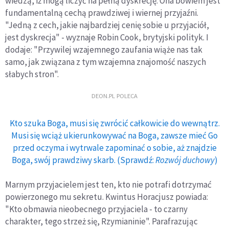
wiedzą, iż mogą liczyć na pełną dyskrecję. Ona bowiem jest
fundamentalną cechą prawdziwej i wiernej przyjaźni.
"Jedną z cech, jakie najbardziej cenię sobie u przyjaciół,
jest dyskrecja" - wyznaje Robin Cook, brytyjski polityk. I
dodaje: "Przywilej wzajemnego zaufania wiąże nas tak
samo, jak związana z tym wzajemna znajomość naszych
słabych stron".
DEON.PL POLECA
Kto szuka Boga, musi się zwrócić całkowicie do wewnątrz.
Musi się wciąż ukierunkowywać na Boga, zawsze mieć Go
przed oczyma i wytrwale zapominać o sobie, aż znajdzie
Boga, swój prawdziwy skarb. (Sprawdź:
Rozwój duchowy
)
Marnym przyjacielem jest ten, kto nie potrafi dotrzymać
powierzonego mu sekretu. Kwintus Horacjusz powiada:
"Kto obmawia nieobecnego przyjaciela - to czarny
charakter, tego strzeż się, Rzymianinie". Parafrazując