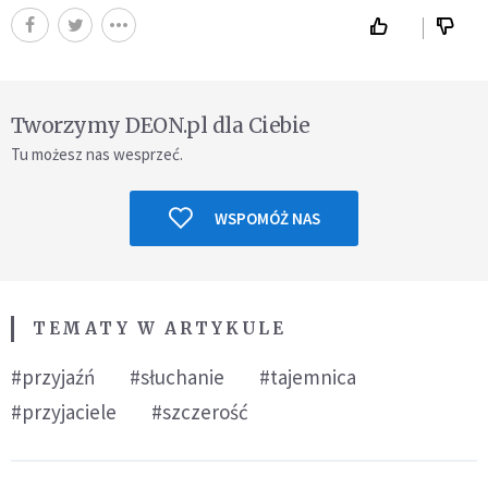
Tworzymy DEON.pl dla Ciebie
Tu możesz nas wesprzeć.
WSPOMÓŻ NAS
TEMATY W ARTYKULE
#przyjaźń
#słuchanie
#tajemnica
#przyjaciele
#szczerość