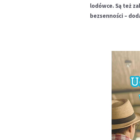
lodówce. Są też za
bezsenności – doda