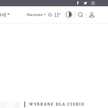
11
°
cej
Warszawa
WYBRANE DLA CIEBIE