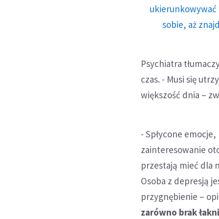
ukierunkowywać n
sobie, aż znaj
Psychiatra tłumaczy
czas. - Musi się ut
większość dnia – z
- Spłycone emocje,
zainteresowanie ot
przestają mieć dla 
Osoba z depresją j
przygnębienie – opi
zarówno brak łakn