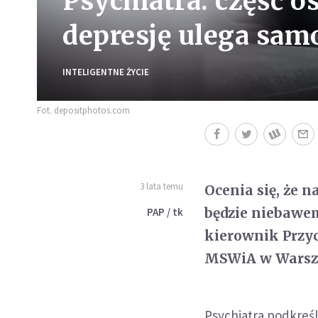
Psychiatra: część o
depresję ulega sam
INTELIGENTNE ŻYCIE
Fot. depositphotos.com
3 lata temu
Ocenia się, że
będzie niebawem
PAP / tk
kierownik Przy
MSWiA w Warsz
Psychiatra podkreśl