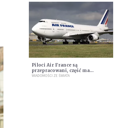
Piloci Air France są
przepracowani, część ma
depresję. To zwiększa ryzyko
WIADOMOŚCI ZE ŚWIATA