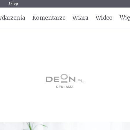
g
Sklep
Wię
darzenia
Komentarze
Wiara
Wideo