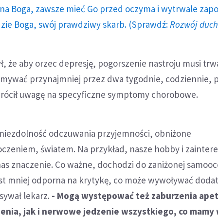
a Boga, zawsze mieć Go przed oczyma i wytrwale zap
dzie Boga, swój prawdziwy skarb. (Sprawdź:
Rozwój duc
ł, że aby orzec depresję, pogorszenie nastroju musi trwa
rzymywać przynajmniej przez dwa tygodnie, codziennie, 
wrócił uwagę na specyficzne symptomy chorobowe.
 niezdolność odczuwania przyjemności, obniżone
oczeniem, światem. Na przykład, nasze hobby i zainter
nas znaczenie. Co ważne, dochodzi do zaniżonej samooc
est mniej odporna na krytykę, co może wywoływać dod
sywał lekarz.
- Mogą występować też zaburzenia apet
ienia, jak i nerwowe jedzenie wszystkiego, co mamy