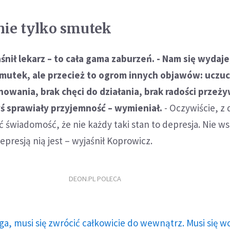
 nie tylko smutek
śnił lekarz – to cała gama zaburzeń. - Nam się wydaje
smutek, ale przecież to ogrom innych objawów: uczuc
owania, brak chęci do działania, brak radości przeż
yś sprawiały przyjemność – wymieniał.
- Oczywiście, z 
 świadomość, że nie każdy taki stan to depresja. Nie w
epresją nią jest – wyjaśnił Koprowicz.
DEON.PL POLECA
ga, musi się zwrócić całkowicie do wewnątrz. Musi się w