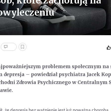
sób, które zachorują na
owyleczeniu
 najpoważniejszym problemem społecznym na 
 depresja – powiedział psychiatra Jacek Kop
chodni Zdrowia Psychicznego w Centralnym S
awie.
ił, że depresja bez wątpienie jest już poważną chorobą