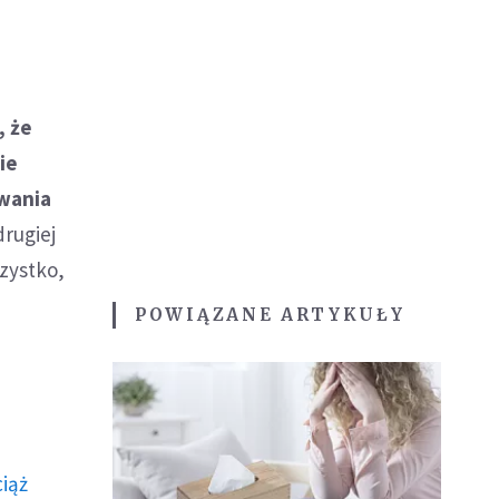
, że
ie
ywania
drugiej
szystko,
POWIĄZANE ARTYKUŁY
ciąż