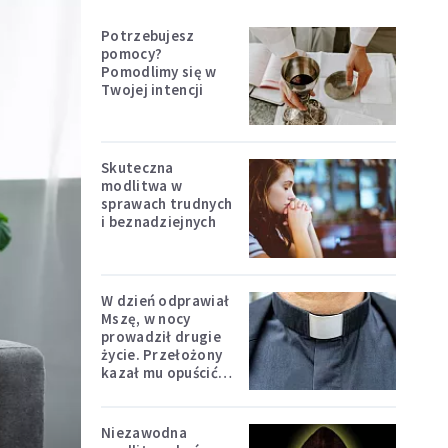
Potrzebujesz
pomocy?
Pomodlimy się w
Twojej intencji
Skuteczna
modlitwa w
sprawach trudnych
i beznadziejnych
W dzień odprawiał
Mszę, w nocy
prowadził drugie
życie. Przełożony
kazał mu opuścić
zakon
Niezawodna