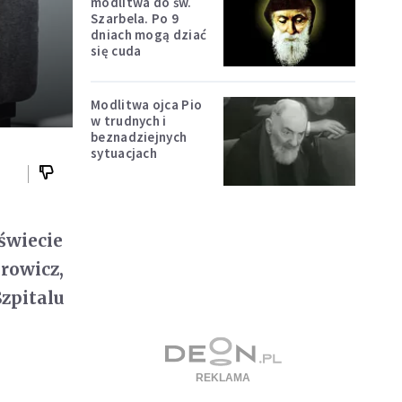
modlitwa do św.
Szarbela. Po 9
dniach mogą dziać
się cuda
Modlitwa ojca Pio
w trudnych i
beznadziejnych
sytuacjach
świecie
rowicz,
zpitalu