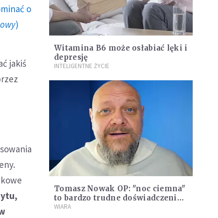
ominać o
howy
)
Witamina B6 może osłabiać lęki i
depresję
ć jakiś
INTELIGENTNE ŻYCIE
przez
esowania
eny.
atkowe
Tomasz Nowak OP: "noc ciemna"
ytu,
to bardzo trudne doświadczenie,
to połączenie depresji z chaosem
WIARA
 w