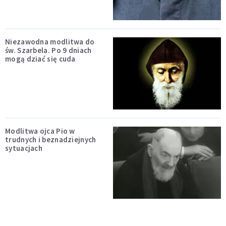
Niezawodna modlitwa do
św. Szarbela. Po 9 dniach
mogą dziać się cuda
Modlitwa ojca Pio w
trudnych i beznadziejnych
sytuacjach