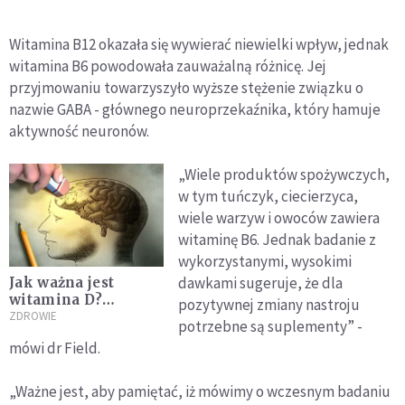
Witamina B12 okazała się wywierać niewielki wpływ, jednak
witamina B6 powodowała zauważalną różnicę. Jej
przyjmowaniu towarzyszyło wyższe stężenie związku o
nazwie GABA - głównego neuroprzekaźnika, który hamuje
aktywność neuronów.
„Wiele produktów spożywczych,
w tym tuńczyk, ciecierzyca,
wiele warzyw i owoców zawiera
witaminę B6. Jednak badanie z
wykorzystanymi, wysokimi
dawkami sugeruje, że dla
Jak ważna jest
witamina D?
pozytywnej zmiany nastroju
Niedobór może
ZDROWIE
potrzebne są suplementy” -
doprowadzić do
mówi dr Field.
demencji i udaru
mózgu
„Ważne jest, aby pamiętać, iż mówimy o wczesnym badaniu