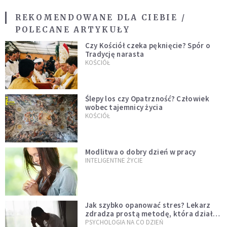
REKOMENDOWANE DLA CIEBIE /
POLECANE ARTYKUŁY
Czy Kościół czeka pęknięcie? Spór o
Tradycję narasta
KOŚCIÓŁ
Ślepy los czy Opatrzność? Człowiek
wobec tajemnicy życia
KOŚCIÓŁ
Modlitwa o dobry dzień w pracy
INTELIGENTNE ŻYCIE
Jak szybko opanować stres? Lekarz
zdradza prostą metodę, która działa
od razu
PSYCHOLOGIA NA CO DZIEŃ