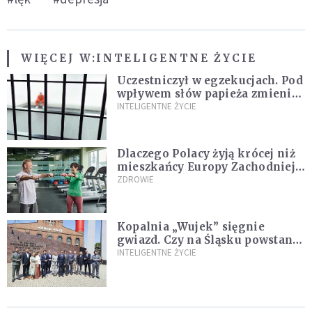
WIĘCEJ W:
INTELIGENTNE ŻYCIE
Uczestniczył w egzekucjach. Pod
wpływem słów papieża zmienił
zdanie
INTELIGENTNE ŻYCIE
Dlaczego Polacy żyją krócej niż
mieszkańcy Europy Zachodniej?
Ekspertka wskazuje główne
ZDROWIE
przyczyny
Kopalnia „Wujek” sięgnie
gwiazd. Czy na Śląsku powstanie
„Dolina Krzemowa”?
INTELIGENTNE ŻYCIE