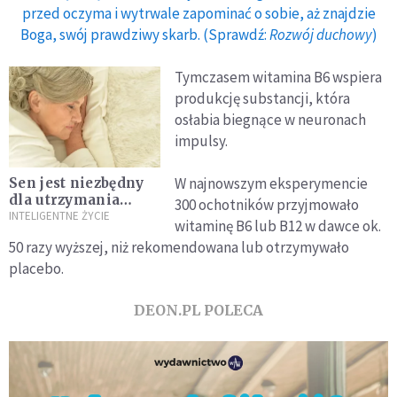
przed oczyma i wytrwale zapominać o sobie, aż znajdzie
Boga, swój prawdziwy skarb. (Sprawdź:
Rozwój duchowy
)
Tymczasem witamina B6 wspiera
produkcję substancji, która
osłabia biegnące w neuronach
impulsy.
W najnowszym eksperymencie
Sen jest niezbędny
dla utrzymania
300 ochotników przyjmowało
zdrowia serca
INTELIGENTNE ŻYCIE
witaminę B6 lub B12 w dawce ok.
50 razy wyższej, niż rekomendowana lub otrzymywało
placebo.
DEON.PL POLECA