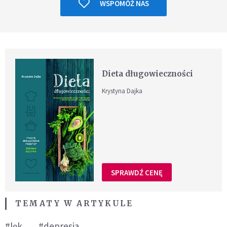
WSPOMÓŻ NAS
Dieta długowieczności
Krystyna Dajka
SPRAWDŹ CENĘ
TEMATY W ARTYKULE
#lęk
#depresja