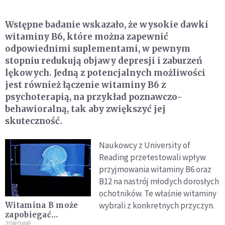
Wstępne badanie wskazało, że wysokie dawki
witaminy B6, które można zapewnić
odpowiednimi suplementami, w pewnym
stopniu redukują objawy depresji i zaburzeń
lękowych. Jedną z potencjalnych możliwości
jest również łączenie witaminy B6 z
psychoterapią, na przykład poznawczo-
behawioralną, tak aby zwiększyć jej
skuteczność.
Naukowcy z University of
Reading przetestowali wpływ
przyjmowania witaminy B6 oraz
B12 na nastrój młodych dorosłych
ochotników. Te właśnie witaminy
wybrali z konkretnych przyczyn.
Witamina B może
zapobiegać
zanikowi mózgu
ZDROWIE