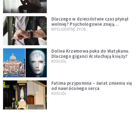
Dlaczego w dzieciństwie czas płynął
wolniej? Psychologowie znają
odpowiedź
INTELIGENTNE ŻYCIE
Dolina Krzemowa puka do Watykanu.
Dlaczego giganci AI słuchają księży?
KOŚCIÓŁ
Fatima przypomina – świat zmienia się
od nawróconego serca
KOŚCIÓŁ
Miała pomagać w górach, dziś coraz
częściej rani. Co stało się z
Tatromaniakami?
PO GODZINACH