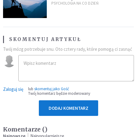
trudne?
PSYCHOLOGIA NA CO DZIEŃ
SKOMENTUJ ARTYKUŁ
Twój mózg potrzebuje snu. Oto cztery rady, które pomogą ci zasnąć
Zaloguj się
lub
skomentuj jako Gość
Twój komentarz będzie moderowany
DODAJ KOMENTARZ
Komentarze (
)
Najnowsze
Najpopularniejsze