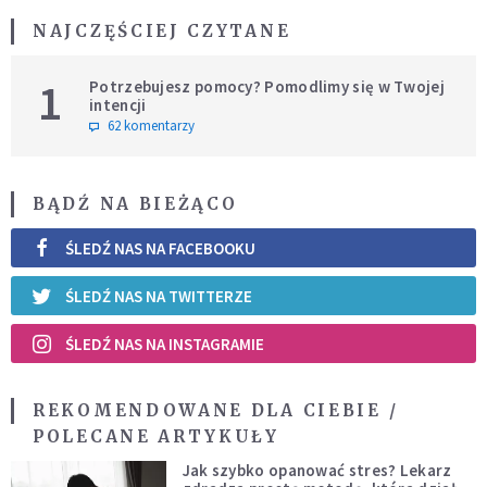
NAJCZĘŚCIEJ CZYTANE
1
Potrzebujesz pomocy? Pomodlimy się w Twojej
intencji
62 komentarzy
BĄDŹ NA BIEŻĄCO
ŚLEDŹ NAS NA FACEBOOKU
ŚLEDŹ NAS NA TWITTERZE
ŚLEDŹ NAS NA INSTAGRAMIE
REKOMENDOWANE DLA CIEBIE /
POLECANE ARTYKUŁY
Jak szybko opanować stres? Lekarz