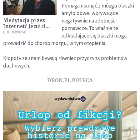
Pomaga usunąć z mózgu blaszki
amyloidowe, wpływające
negatywnie na zdolności
Medytacja przez
Internet? Jezuici
poznawcze. To właśnie te
pokazali, że to
DUCHOWOŚĆ
odkładające się blaszki mogą
możliwe
prowadzić do chorób mózgu, w tym otępienia.
Kłopoty ze snem bywają również przyczyną problemów
duchowych.
DEON.PL POLECA