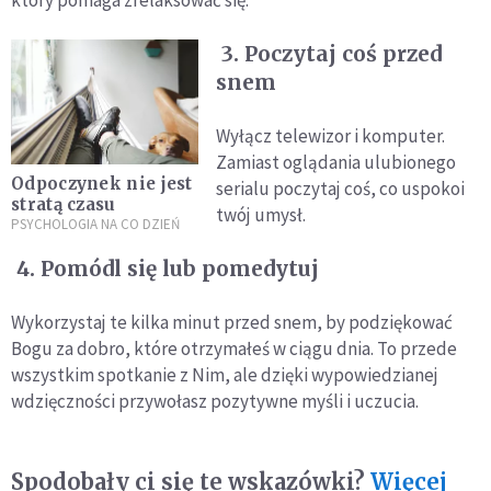
który pomaga zrelaksować się.
3. Poczytaj coś przed
snem
Wyłącz telewizor i komputer.
Zamiast oglądania ulubionego
Odpoczynek nie jest
serialu poczytaj coś, co uspokoi
stratą czasu
twój umysł.
PSYCHOLOGIA NA CO DZIEŃ
4. Pomódl się lub pomedytuj
Wykorzystaj te kilka minut przed snem, by podziękować
Bogu za dobro, które otrzymałeś w ciągu dnia. To przede
wszystkim spotkanie z Nim, ale dzięki wypowiedzianej
wdzięczności przywołasz pozytywne myśli i uczucia.
Spodobały ci się te wskazówki?
Więcej