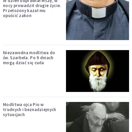
W dzień odprawiał Mszę, w
nocy prowadził drugie życie.
Przełożony kazał mu
opuścić zakon
Niezawodna modlitwa do
św. Szarbela. Po 9 dniach
mogą dziać się cuda
Modlitwa ojca Pio w
trudnych i beznadziejnych
sytuacjach