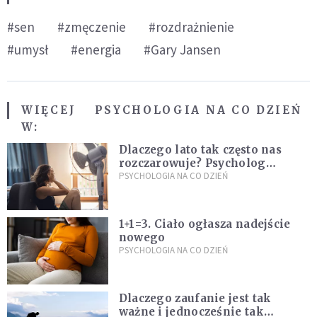
#sen
#zmęczenie
#rozdrażnienie
#umysł
#energia
#Gary Jansen
WIĘCEJ
PSYCHOLOGIA NA CO DZIEŃ
W:
Dlaczego lato tak często nas
rozczarowuje? Psycholog
wyjaśnia, skąd bierze się presja
PSYCHOLOGIA NA CO DZIEŃ
na "najlepsze wakacje życia"
1+1=3. Ciało ogłasza nadejście
nowego
PSYCHOLOGIA NA CO DZIEŃ
Dlaczego zaufanie jest tak
ważne i jednocześnie tak