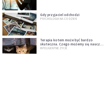
Gdy przyjaciel odchodzi
PSYCHOLOGIA NA CO DZIEŃ
Terapia kotem może być bardzo
skuteczna. Czego możemy się nauczyć
od tych zwierząt?
INTELIGENTNE ŻYCIE
Nie uwolnisz się od pornografii, jeśli
nie odpowiesz sobie na to pytanie
PSYCHOLOGIA NA CO DZIEŃ