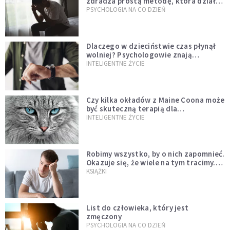
zdradza prostą metodę, która działa
od razu
PSYCHOLOGIA NA CO DZIEŃ
Dlaczego w dzieciństwie czas płynął
wolniej? Psychologowie znają
odpowiedź
INTELIGENTNE ŻYCIE
Czy kilka okładów z Maine Coona może
być skuteczną terapią dla
zestresowanych?
INTELIGENTNE ŻYCIE
Robimy wszystko, by o nich zapomnieć.
Okazuje się, że wiele na tym tracimy.
Czego mogą nas nauczyć porażki?
KSIĄŻKI
List do człowieka, który jest
zmęczony
PSYCHOLOGIA NA CO DZIEŃ