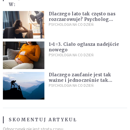
W:
Dlaczego lato tak często nas
rozczarowuje? Psycholog
wyjaśnia, skąd bierze się presja
PSYCHOLOGIA NA CO DZIEŃ
na "najlepsze wakacje życia"
1+1=3. Ciało ogłasza nadejście
nowego
PSYCHOLOGIA NA CO DZIEŃ
Dlaczego zaufanie jest tak
ważne i jednocześnie tak
trudne?
PSYCHOLOGIA NA CO DZIEŃ
SKOMENTUJ ARTYKUŁ
Odpoczynek nie jest stratą czasu