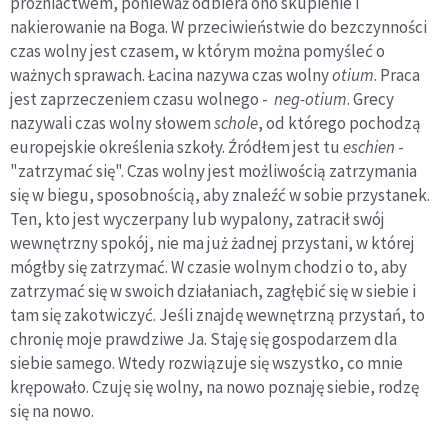
próżniactwem, ponieważ odbiera ono skupienie i
nakierowanie na Boga. W przeciwieństwie do bezczynności
czas wolny jest czasem, w którym można pomyśleć o
ważnych sprawach. Łacina nazywa czas wolny
otium
. Praca
jest zaprzeczeniem czasu wolnego -
neg
-otium
. Grecy
nazywali czas wolny słowem
schole
, od którego pochodzą
europejskie określenia szkoły. Źródłem jest tu
eschien
-
"zatrzymać się". Czas wolny jest możliwością zatrzymania
się w biegu, sposobnością, aby znaleźć w sobie przystanek.
Ten, kto jest wyczerpany lub wypalony, zatracił swój
wewnętrzny spokój, nie ma już żadnej przystani, w której
mógłby się zatrzymać. W czasie wolnym chodzi o to, aby
zatrzymać się w swoich działaniach, zagłębić się w siebie i
tam się zakotwiczyć. Jeśli znajdę wewnętrzną przystań, to
chronię moje prawdziwe Ja. Staję się gospodarzem dla
siebie samego. Wtedy rozwiązuje się wszystko, co mnie
krępowało. Czuję się wolny, na nowo poznaję siebie, rodzę
się na nowo.