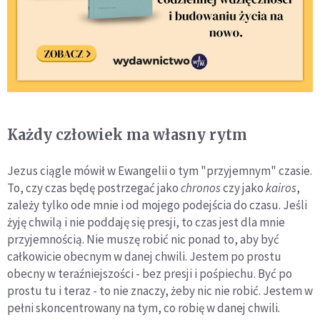
Każdy człowiek ma własny rytm
Jezus ciągle mówił w Ewangelii o tym "przyjemnym" czasie.
To, czy czas będę postrzegać jako
chronos
czy jako
kairos
,
zależy tylko ode mnie i od mojego podejścia do czasu. Jeśli
żyję chwilą i nie poddaję się presji, to czas jest dla mnie
przyjemnością. Nie muszę robić nic ponad to, aby być
całkowicie obecnym w danej chwili. Jestem po prostu
obecny w teraźniejszości - bez presji i pośpiechu. Być po
prostu tu i teraz - to nie znaczy, żeby nic nie robić. Jestem w
pełni skoncentrowany na tym, co robię w danej chwili.