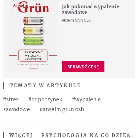
Jak pokonać wypalenie
zawodowe
Anselm Grün OSB
SPRAWDŹ CENĘ
TEMATY W ARTYKULE
#stres
#odpoczynek
#wypalenie
zawodowe
#anselm grun osb
WIĘCEJ
PSYCHOLOGIA NA CO DZIEŃ