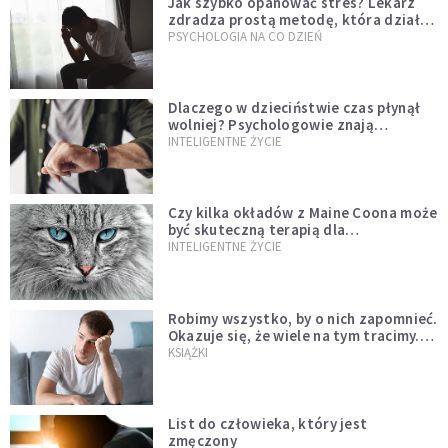
Jak szybko opanować stres? Lekarz
zdradza prostą metodę, która działa
od razu
PSYCHOLOGIA NA CO DZIEŃ
Dlaczego w dzieciństwie czas płynął
wolniej? Psychologowie znają
odpowiedź
INTELIGENTNE ŻYCIE
Czy kilka okładów z Maine Coona może
być skuteczną terapią dla
zestresowanych?
INTELIGENTNE ŻYCIE
Robimy wszystko, by o nich zapomnieć.
Okazuje się, że wiele na tym tracimy.
Czego mogą nas nauczyć porażki?
KSIĄŻKI
List do człowieka, który jest
zmęczony