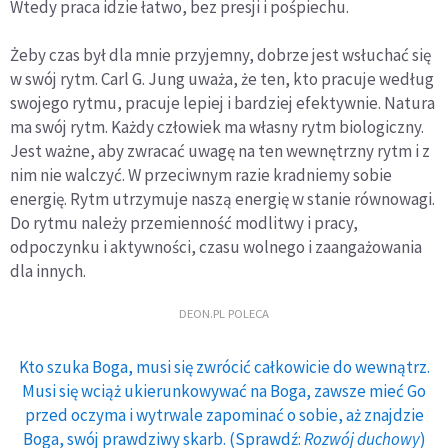
Wtedy praca idzie łatwo, bez presji i pośpiechu.
Żeby czas był dla mnie przyjemny, dobrze jest wsłuchać się
w swój rytm. Carl G. Jung uważa, że ten, kto pracuje według
swojego rytmu, pracuje lepiej i bardziej efektywnie. Natura
ma swój rytm. Każdy człowiek ma własny rytm biologiczny.
Jest ważne, aby zwracać uwagę na ten wewnętrzny rytm i z
nim nie walczyć. W przeciwnym razie kradniemy sobie
energię. Rytm utrzymuje naszą energię w stanie równowagi.
Do rytmu należy przemienność modlitwy i pracy,
odpoczynku i aktywności, czasu wolnego i zaangażowania
dla innych.
DEON.PL POLECA
Kto szuka Boga, musi się zwrócić całkowicie do wewnątrz.
Musi się wciąż ukierunkowywać na Boga, zawsze mieć Go
przed oczyma i wytrwale zapominać o sobie, aż znajdzie
Boga, swój prawdziwy skarb. (Sprawdź:
Rozwój duchowy
)