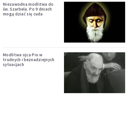
Niezawodna modlitwa do
św. Szarbela. Po 9 dniach
mogą dziać się cuda
Modlitwa ojca Pio w
trudnych i beznadziejnych
sytuacjach