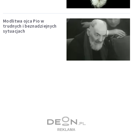
Modlitwa ojca Pio w
trudnych i beznadziejnych
sytuacjach