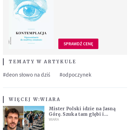
SPRAWDŹ CENĘ
TEMATY W ARTYKULE
#deon słowo na dziś
#odpoczynek
WIĘCEJ W:
WIARA
Mister Polski idzie na Jasną
Górę. Szuka tam głębi i
spotkania
WIARA