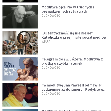
Modlitwa ojca Pio w trudnych i
beznadziejnych sytuacjach
DUCHOWOŚĆ
„Autentyczność się nie niesie”.
Katoliczki o presji i sile social mediów
WIARA
Telegram do św. Józefa. Modlitwa z
prośbą o szybki ratunek
DUCHOWOŚĆ
Tę modlitwę Jan Paweł II odmawiał
codziennie aż do śmierci. Podyktował
mu ją ojciec
DUCHOWOŚĆ