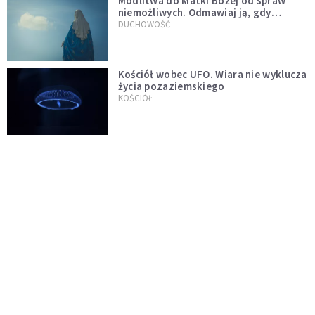
Modlitwa do Matki Bożej od spraw
niemożliwych. Odmawiaj ją, gdy
wszystko idzie źle
DUCHOWOŚĆ
Kościół wobec UFO. Wiara nie wyklucza
życia pozaziemskiego
KOŚCIÓŁ