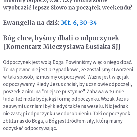
musimy odpoczywać. Czy można sobie
wyobrazić lepsze Słowo na początek weekendu?
Ewangelia na dziś:
Mt. 6, 30-34
Bóg chce, byśmy dbali o odpoczynek
[Komentarz Mieczysława Łusiaka SJ]
Odpoczynek jest wolą Boga. Powinniśmy więc o niego dbać.
To na pewno nie jest przypadkowe, że zostaliśmy stworzeni
w taki sposób, iż musimy odpoczywać. Ważne jest więc jak
odpoczywamy. Kiedy Jezus chciał, by uczniowie odpoczęli,
poszedł z nimi na "miejsce pustynne". Zabawa w tłumie
ludzi też może być jakąś formą odpoczynku. Wszak Jezus
ze swymi uczniami był kiedyś także na weselu. Nic jednak
nie zastąpi odpoczynku w odosobnieniu. Taki odpoczynek
zbliża nas do Boga, a Bóg jest źródłem siły, którą mamy
odzyskać odpoczywając.