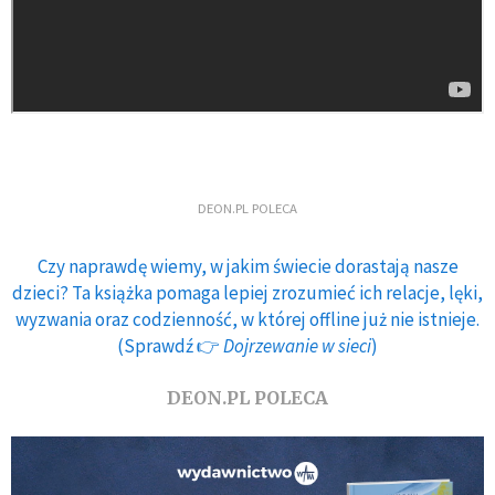
DEON.PL POLECA
Czy naprawdę wiemy, w jakim świecie dorastają nasze
dzieci? Ta książka pomaga lepiej zrozumieć ich relacje, lęki,
wyzwania oraz codzienność, w której offline już nie istnieje.
(Sprawdź 👉
Dojrzewanie w sieci
)
DEON.PL POLECA