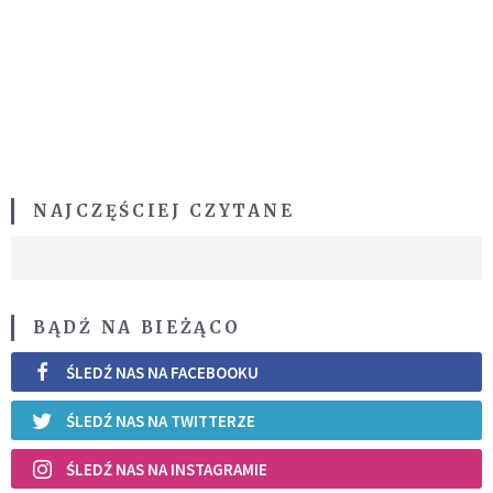
NAJCZĘŚCIEJ CZYTANE
BĄDŹ NA BIEŻĄCO
ŚLEDŹ NAS NA FACEBOOKU
ŚLEDŹ NAS NA TWITTERZE
ŚLEDŹ NAS NA INSTAGRAMIE