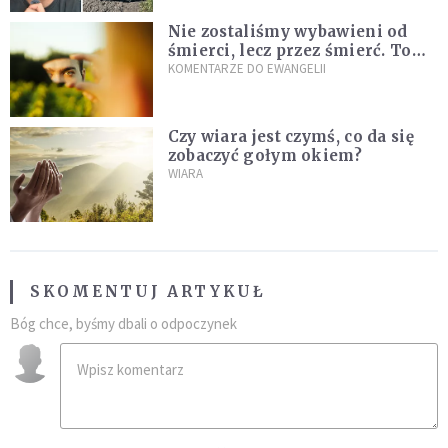
Nie zostaliśmy wybawieni od
śmierci, lecz przez śmierć. To
jedna z największych tajemnic
KOMENTARZE DO EWANGELII
chrześcijaństwa
Czy wiara jest czymś, co da się
zobaczyć gołym okiem?
WIARA
SKOMENTUJ ARTYKUŁ
Bóg chce, byśmy dbali o odpoczynek