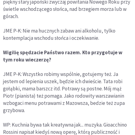
piękny stary japoński zwyczaj powitania Nowego Roku przy
świetle wschodzącego słońca, nad brzegiem morza lub w
górach.
JME P-K: Nie ma hucznych zabaw ani alkoholu, tylko
kontemplacja wschodu słońca i oczekiwanie.
Wigilię spędzacie Państwo razem. Kto przygotuje w
tym roku wieczerzę?
JME P-K: Wszystko robimy wspólnie, gotujemy też. Ja
jestem od lepienia uszek, będzie ich dwieście. Tata robi
gołąbki, mama barszcz itd. Potrawy są postne. Mój mąż
Piotr (pianista) też pomaga. Jako rodowity warszawianin
wzbogaci menu potrawami z Mazowsza, bedzie też zupa
grzybowa.
WP: Kuchnia bywa tak kreatywna jak... muzyka. Gioacchino
Rossini napisał kiedyś nową operę, którą publiczność i