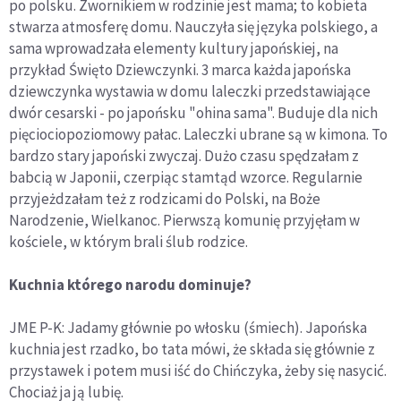
po polsku. Zwornikiem w rodzinie jest mama; to kobieta
stwarza atmosferę domu. Nauczyła się języka polskiego, a
sama wprowadzała elementy kultury japońskiej, na
przykład Święto Dziewczynki. 3 marca każda japońska
dziewczynka wystawia w domu laleczki przedstawiające
dwór cesarski - po japońsku "ohina sama". Buduje dla nich
pięciociopoziomowy pałac. Laleczki ubrane są w kimona. To
bardzo stary japoński zwyczaj. Dużo czasu spędzałam z
babcią w Japonii, czerpiąc stamtąd wzorce. Regularnie
przyjeżdzałam też z rodzicami do Polski, na Boże
Narodzenie, Wielkanoc. Pierwszą komunię przyjęłam w
kościele, w którym brali ślub rodzice.
Kuchnia którego narodu dominuje?
JME P-K: Jadamy głównie po włosku (śmiech). Japońska
kuchnia jest rzadko, bo tata mówi, że składa się głównie z
przystawek i potem musi iść do Chińczyka, żeby się nasycić.
Chociaż ja ją lubię.