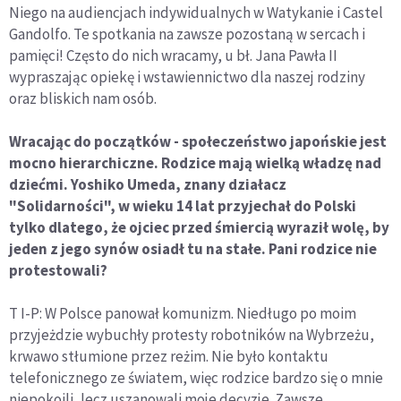
Niego na audiencjach indywidualnych w Watykanie i Castel
Gandolfo. Te spotkania na zawsze pozostaną w sercach i
pamięci! Często do nich wracamy, u bł. Jana Pawła II
wypraszając opiekę i wstawiennictwo dla naszej rodziny
oraz bliskich nam osób.
Wracając do początków - społeczeństwo japońskie jest
mocno hierarchiczne. Rodzice mają wielką władzę nad
dziećmi. Yoshiko Umeda, znany działacz
"Solidarności", w wieku 14 lat przyjechał do Polski
tylko dlatego, że ojciec przed śmiercią wyraził wolę, by
jeden z jego synów osiadł tu na stałe. Pani rodzice nie
protestowali?
T I-P: W Polsce panował komunizm. Niedługo po moim
przyjeżdzie wybuchły protesty robotników na Wybrzeżu,
krwawo stłumione przez reżim. Nie było kontaktu
telefonicznego ze światem, więc rodzice bardzo się o mnie
niepokoili, lecz uszanowali moje decyzje. Zawsze