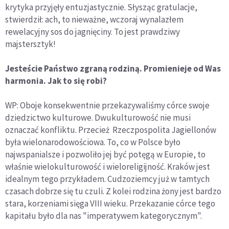
krytyka przyjęły entuzjastycznie. Słysząc gratulacje,
stwierdził: ach, to nieważne, wczoraj wynalazłem
rewelacyjny sos do jagnięciny. To jest prawdziwy
majstersztyk!
Jesteście Państwo zgraną rodziną. Promienieje od Was
harmonia. Jak to się robi?
WP: Oboje konsekwentnie przekazywaliśmy córce swoje
dziedzictwo kulturowe. Dwukulturowość nie musi
oznaczać konfliktu. Przecież Rzeczpospolita Jagiellonów
była wielonarodowościowa. To, co w Polsce było
najwspanialsze i pozwoliło jej być potęgą w Europie, to
właśnie wielokulturowość i wieloreligijność. Kraków jest
idealnym tego przykładem. Cudzoziemcy już w tamtych
czasach dobrze się tu czuli. Z kolei rodzina żony jest bardzo
stara, korzeniami sięga VIII wieku. Przekazanie córce tego
kapitału było dla nas "imperatywem kategorycznym".