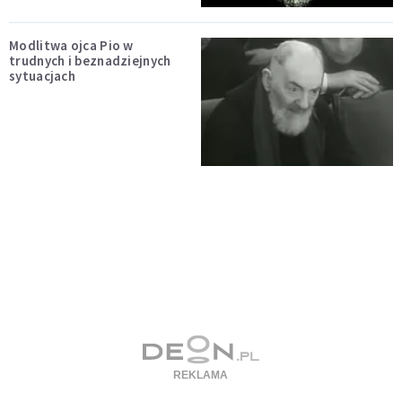
Modlitwa ojca Pio w
trudnych i beznadziejnych
sytuacjach