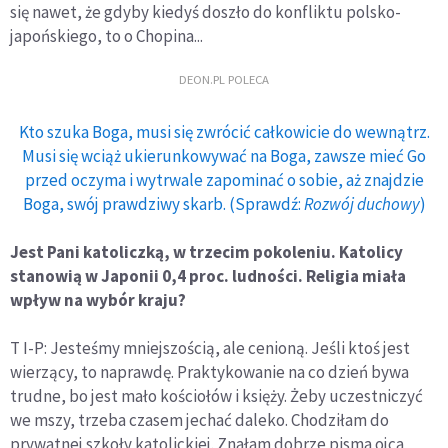
się nawet, że gdyby kiedyś doszło do konfliktu polsko-
japońskiego, to o Chopina...
DEON.PL POLECA
Kto szuka Boga, musi się zwrócić całkowicie do wewnątrz.
Musi się wciąż ukierunkowywać na Boga, zawsze mieć Go
przed oczyma i wytrwale zapominać o sobie, aż znajdzie
Boga, swój prawdziwy skarb. (Sprawdź:
Rozwój duchowy
)
Jest Pani katoliczką, w trzecim pokoleniu. Katolicy
stanowią w Japonii 0,4 proc. ludności. Religia miała
wpływ na wybór kraju?
T I-P: Jesteśmy mniejszością, ale cenioną. Jeśli ktoś jest
wierzący, to naprawdę. Praktykowanie na co dzień bywa
trudne, bo jest mało kościołów i księży. Żeby uczestniczyć
we mszy, trzeba czasem jechać daleko. Chodziłam do
prywatnej szkoły katolickiej. Znałam dobrze pisma ojca