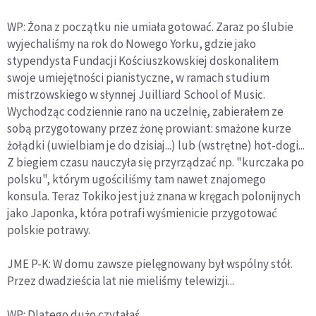
WP: Żona z początku nie umiała gotować. Zaraz po ślubie
wyjechaliśmy na rok do Nowego Yorku, gdzie jako
stypendysta Fundacji Kościuszkowskiej doskonaliłem
swoje umiejętności pianistyczne, w ramach studium
mistrzowskiego w słynnej Juilliard School of Music.
Wychodząc codziennie rano na uczelnię, zabierałem ze
sobą przygotowany przez żonę prowiant: smażone kurze
żołądki (uwielbiam je do dzisiaj...) lub (wstrętne) hot-dogi...
Z biegiem czasu nauczyła się przyrządzać np. "kurczaka po
polsku", którym ugościliśmy tam nawet znajomego
konsula. Teraz Tokiko jest już znana w kręgach polonijnych
jako Japonka, która potrafi wyśmienicie przygotować
polskie potrawy.
JME P-K: W domu zawsze pielęgnowany był wspólny stół.
Przez dwadzieścia lat nie mieliśmy telewizji...
WP: Dlatego dużo czytałaś.