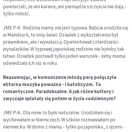
powtarzali, że ani kariera, ani pieniądze szczęścia nie dają -
tylko miłość.
JME P-K: Rodzina mamy nie jest typowa. Babcia urodziła się
w Mandżurii, to inny świat. Dziadek z wykształcenia był
prawnikiem, ale i wynalazcą. Opatentował czterdzieści
wynalazków. W typowej japońskiej rodzinie nie byłoby tak
łatwo. Dziadek postawił tylko jeden warunek - żeby mama
odwiedzała ich raz w roku.
Reasumując, w komunizmie młodą parę połączyła
elitarna muzyka poważna - i katolicyzm. To
romantyczne. Paradoksalne. A jak różne kultury i
zwyczaje splatały się potem w życiu codziennym?
JME P-K.: Dla mnie to było naturalne. Urodziłam się i
wychowałam w Niemczech. W szkole rozmawiałam po
niemiecku. W domu z mamą - tylko po japońsku, z ojcem -