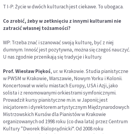
T I-P: Życie w dwóch kulturach jest ciekawe. To ubogaca.
Co zrobić, żeby w zetknięciu z innymi kulturami nie
zatracić własnej tożsamości?
WP: Trzeba znać i szanować swoją kulturę, być z niej
dumnym. Inność jest pozytywna, można się czegoś nauczyć.
U nas zgodnie przenikają się tradycje i kultury.
Prof. Wiesław Piękoś
, ur. w Krakowie. Studia pianistyczne
w PWSM w Krakowie, Warszawie, Nowym Yorku i Kolonii.
Koncertował w wielu miastach Europy, USA i Azji, jako
solista i z renomowanymi orkiestrami symfonicznymi.
Prowadził kursy pianistyczne m.in. w Japonii; jest
inicjatorem i dyrektorem artystycznym Międzynarodowych
Mistrzowskich Kursów dla Pianistów w Krakowie
organizowanych od 1998 roku (co dwa lata) przez Centrum
Kultury "Dworek Bialoprądnicki“. Od 2008 roku