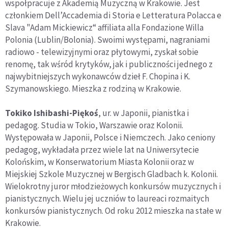
wspołpracuje z Akademią Muzyczną w Krakowie. Jest
członkiem Dell’Accademia di Storia e Letteratura Polacca e
Slava "Adam Mickiewicz“ affiliata alla Fondazione Willa
Polonia (Lublin/Bolonia). Swoimi występami, nagraniami
radiowo - telewizyjnymi oraz płytowymi, zyskał sobie
renomę, tak wśród krytyków, jak i publiczności jednego z
najwybitniejszych wykonawców dzieł F. Chopina i K.
Szymanowskiego. Mieszka z rodziną w Krakowie.
Tokiko Ishibashi-Piękoś
, ur. w Japonii, pianistka i
pedagog. Studia w Tokio, Warszawie oraz Kolonii.
Występowała w Japonii, Polsce i Niemczech. Jako ceniony
pedagog, wykładała przez wiele lat na Uniwersytecie
Kolońskim, w Konserwatorium Miasta Kolonii oraz w
Miejskiej Szkole Muzycznej w Bergisch Gladbach k. Kolonii.
Wielokrotny juror młodzieżowych konkursów muzycznych i
pianistycznych. Wielu jej uczniów to laureaci rozmaitych
konkursów pianistycznych. Od roku 2012 mieszka na stałe w
Krakowie.