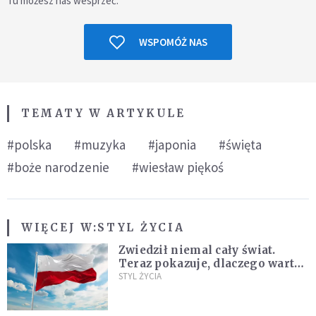
Tu możesz nas wesprzeć.
WSPOMÓŻ NAS
TEMATY W ARTYKULE
#polska
#muzyka
#japonia
#święta
#boże narodzenie
#wiesław piękoś
WIĘCEJ W:
STYL ŻYCIA
Zwiedził niemal cały świat.
Teraz pokazuje, dlaczego warto
zakochać się w Polsce
STYL ŻYCIA