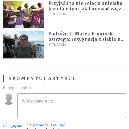
Przyjaźń to nie relacja anielska.
Jezuita o tym jak budować więzi
na całe życie
STYL ŻYCIA
Podróżnik Marek Kamiński
ostrzega: rezygnacja z siebie na
rzecz partnera to błąd
STYL ŻYCIA
SKOMENTUJ ARTYKUŁ
Karp po japońsku
Zaloguj się
lub
skomentuj jako Gość