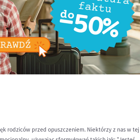
lęk rodziców przed opuszczeniem. Niektórzy z nas w tej 
emocjonalny, używając sformułowań takich jak: "Jesteś