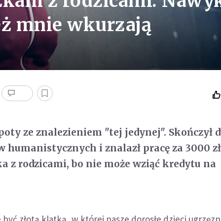
zkam z rodzicami. Nawy
eż mnie wkurzają
oty ze znalezieniem "tej jedynej". Skończył 
w humanistycznych i znalazł pracę za 3000 zł
a z rodzicami, bo nie może wziąć kredytu na
yć złotą klatką, w której nasze dorosłe dzieci ugrzęzną