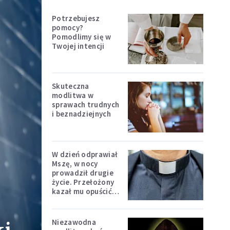
Potrzebujesz
pomocy?
Pomodlimy się w
Twojej intencji
Skuteczna
modlitwa w
sprawach trudnych
i beznadziejnych
W dzień odprawiał
Mszę, w nocy
prowadził drugie
życie. Przełożony
kazał mu opuścić
zakon
Niezawodna