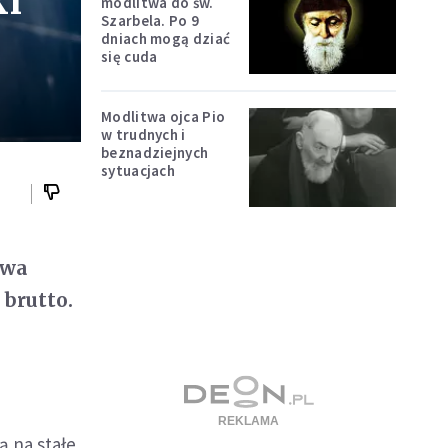
ki
modlitwa do św.
Szarbela. Po 9
dniach mogą dziać
się cuda
Modlitwa ojca Pio
w trudnych i
beznadziejnych
sytuacjach
dwa
 brutto.
 na stałe.