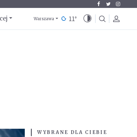
11
°
cej
Warszawa
WYBRANE DLA CIEBIE