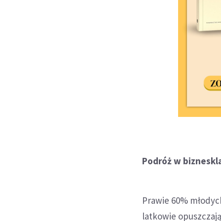
Podróż w bizneskla
Prawie 60% młodych
latkowie opuszczaj