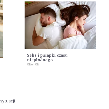
Seks i pułapki czasu
niepłodnego
ONA I ON
sytuacji