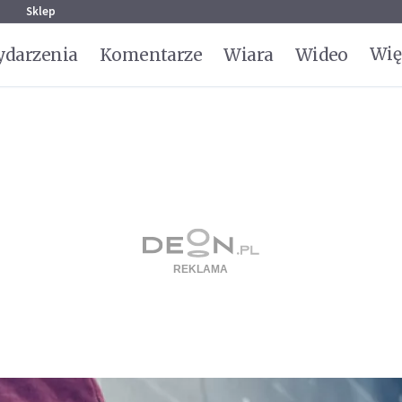
g
Sklep
Wię
darzenia
Komentarze
Wiara
Wideo