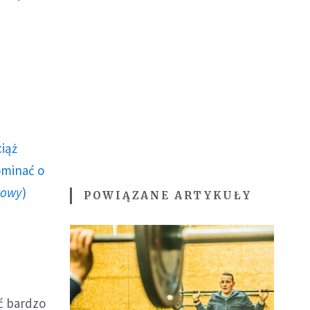
ciąż
ominać o
howy
)
POWIĄZANE ARTYKUŁY
ć bardzo