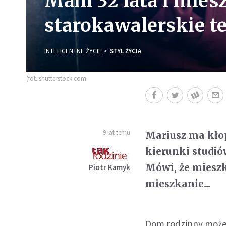
Mam 32 lata i mies
starokawalerskie t
INTELIGENTNE ŻYCIE
STYL ŻYCIA
(fot. shutterstock.com
9 lat temu
Mariusz ma kłop
kierunki studió
Mówi, że mieszk
Piotr Kamyk
mieszkanie...
Dom rodzinny może b