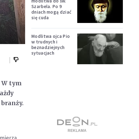
modlitwa do św.
Szarbela. Po 9
dniach mogą dziać
się cuda
Modlitwa ojca Pio
w trudnych i
beznadziejnych
sytuacjach
l. W tym
każdy
 branży.
amierza.