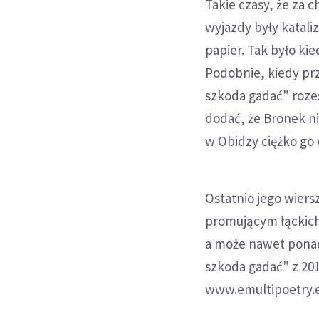
Takie czasy, że za 
wyjazdy były katali
papier. Tak było ki
Podobnie, kiedy pr
szkoda gadać" rozes
dodać, że Bronek ni
w Obidzy ciężko go 
Ostatnio jego wiers
promującym łąckich 
a może nawet pona
szkoda gadać" z 201
www.emultipoetry.