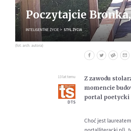
Poczytajcie Bronka,
INTELIGENTNE ŻYCIE
STYL ŻYCIA
(fot. arch. autora)
13 lat temu
Z zawodu stolarz
momencie budow
portal poetycki
DTS
Choć jest laureate
portalliteracki.pl),