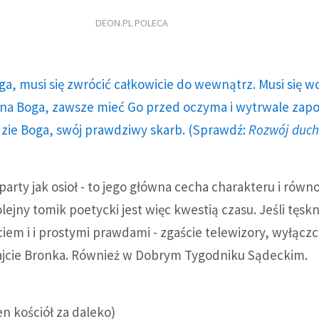
DEON.PL POLECA
ga, musi się zwrócić całkowicie do wewnątrz. Musi się w
a Boga, zawsze mieć Go przed oczyma i wytrwale zap
dzie Boga, swój prawdziwy skarb. (Sprawdź:
Rozwój duc
party jak osioł - to jego główna cecha charakteru i równ
ejny tomik poetycki jest więc kwestią czasu. Jeśli tęskn
iem i i prostymi prawdami - zgaście telewizory, wyłączc
jcie Bronka. Również w Dobrym Tygodniku Sądeckim.
den kościół za daleko)