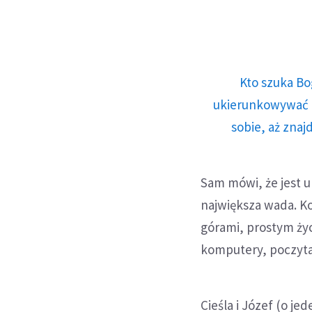
Kto szuka Bo
ukierunkowywać n
sobie, aż znaj
Sam mówi, że jest u
największa wada. Kol
górami, prostym życ
komputery, poczyta
Cieśla i Józef (o je