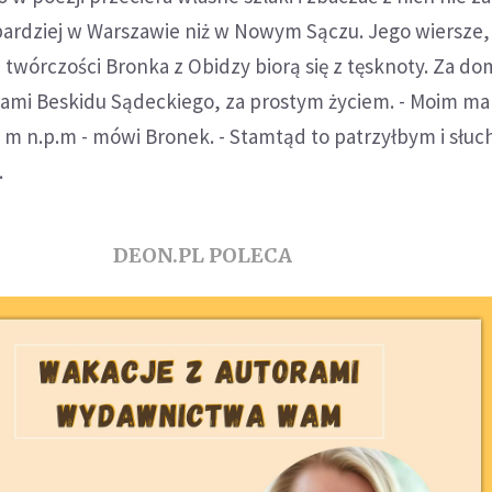
bardziej w Warszawie niż w Nowym Sączu. Jego wiersze,
twórczości Bronka z Obidzy biorą się z tęsknoty. Za d
halami Beskidu Sądeckiego, za prostym życiem. - Moim m
 m n.p.m - mówi Bronek. - Stamtąd to patrzyłbym i słucha
.
DEON.PL POLECA