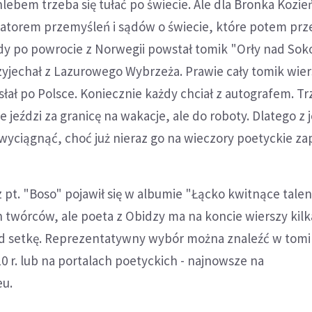
chlebem trzeba się tułać po świecie. Ale dla Bronka Kozi
zatorem przemyśleń i sądów o świecie, które potem prz
edy po powrocie z Norwegii powstał tomik "Orły nad Soko
zyjechał z Lazurowego Wybrzeża. Prawie cały tomik wier
łał po Polsce. Koniecznie każdy chciał z autografem. T
e jeździ za granicę na wakacje, ale do roboty. Dlatego z
wyciągnąć, choć już nieraz go na wieczory poetyckie za
z pt. "Boso" pojawił się w albumie "Łącko kwitnące tale
twórców, ale poeta z Obidzy ma na koncie wierszy kilk
d setkę. Reprezentatywny wybór można znaleźć w tomi
0 r. lub na portalach poetyckich - najnowsze na
eu.