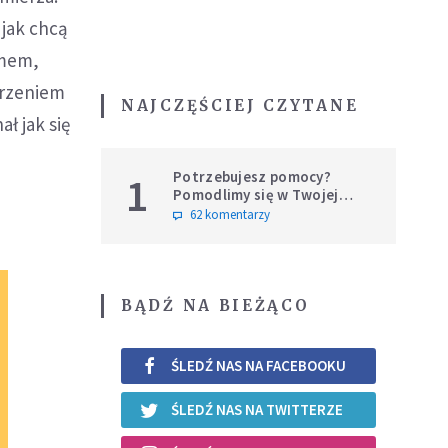
 jak chcą
omem,
arzeniem
NAJCZĘŚCIEJ CZYTANE
ł jak się
Potrzebujesz pomocy?
1
Pomodlimy się w Twojej
intencji
62 komentarzy
BĄDŹ NA BIEŻĄCO
ŚLEDŹ NAS NA FACEBOOKU
ŚLEDŹ NAS NA TWITTERZE