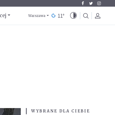
11
°
cej
Warszawa
WYBRANE DLA CIEBIE