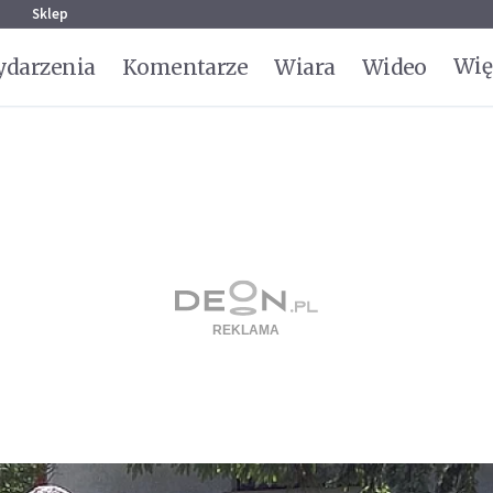
g
Sklep
Wię
darzenia
Komentarze
Wiara
Wideo