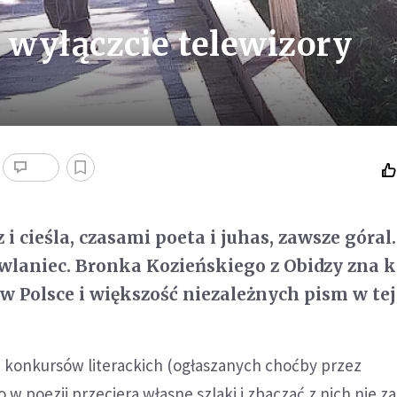
 wyłączcie telewizory
 i cieśla, czasami poeta i juhas, zawsze góra
laniec. Bronka Kozieńskiego z Obidzy zna 
 w Polsce i większość niezależnych pism w tej
m konkursów literackich (ogłaszanych choćby przez
 to w poezji przeciera własne szlaki i zbaczać z nich nie z