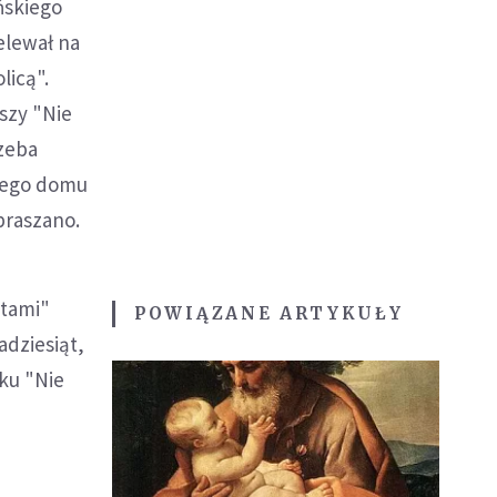
eńskiego
elewał na
licą".
szy "Nie
rzeba
 jego domu
praszano.
ntami"
POWIĄZANE ARTYKUŁY
adziesiąt,
ku "Nie