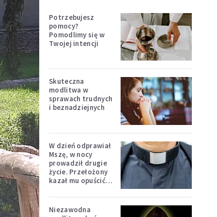
Potrzebujesz
pomocy?
Pomodlimy się w
Twojej intencji
Skuteczna
modlitwa w
sprawach trudnych
i beznadziejnych
W dzień odprawiał
Mszę, w nocy
prowadził drugie
życie. Przełożony
kazał mu opuścić
zakon
Niezawodna