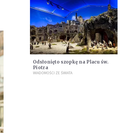
Odsłonięto szopkę na Placu św.
Piotra
WIADOMOŚCI ZE ŚWIATA