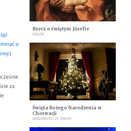
Rzecz o świętym Józefie
ciąż
KSIĄŻKI
ominać o
howy
)
ocześnie
icie za
ie
Święta Bożego Narodzenia w
Chorwacji
WIADOMOŚCI ZE ŚWIATA