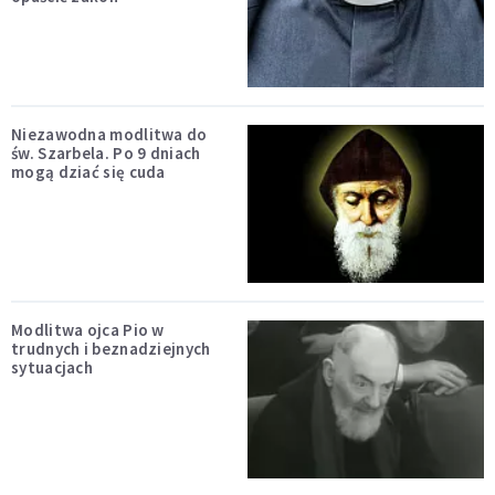
Niezawodna modlitwa do
św. Szarbela. Po 9 dniach
mogą dziać się cuda
Modlitwa ojca Pio w
trudnych i beznadziejnych
sytuacjach