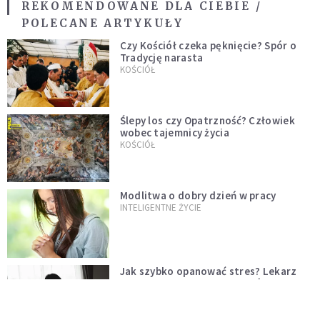
REKOMENDOWANE DLA CIEBIE /
POLECANE ARTYKUŁY
Czy Kościół czeka pęknięcie? Spór o
Tradycję narasta
KOŚCIÓŁ
Ślepy los czy Opatrzność? Człowiek
wobec tajemnicy życia
KOŚCIÓŁ
Modlitwa o dobry dzień w pracy
INTELIGENTNE ŻYCIE
Jak szybko opanować stres? Lekarz
zdradza prostą metodę, która działa
od razu
PSYCHOLOGIA NA CO DZIEŃ