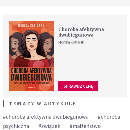
Choroba afektywna
dwubiegunowa
Monika Kotlarek
SPRAWDŹ CENĘ
TEMATY W ARTYKULE
#choroba afektywna dwubiegunowa
#choroba
psychiczna
#związek
#małżeństwo