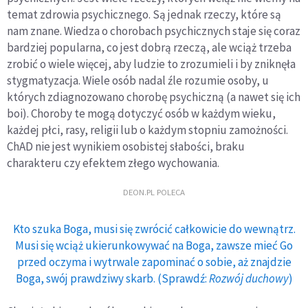
temat zdrowia psychicznego. Są jednak rzeczy, które są
nam znane. Wiedza o chorobach psychicznych staje się coraz
bardziej popularna, co jest dobrą rzeczą, ale wciąż trzeba
zrobić o wiele więcej, aby ludzie to zrozumieli i by zniknęła
stygmatyzacja. Wiele osób nadal źle rozumie osoby, u
których zdiagnozowano chorobę psychiczną (a nawet się ich
boi). Choroby te mogą dotyczyć osób w każdym wieku,
każdej płci, rasy, religii lub o każdym stopniu zamożności.
ChAD nie jest wynikiem osobistej słabości, braku
charakteru czy efektem złego wychowania.
DEON.PL POLECA
Kto szuka Boga, musi się zwrócić całkowicie do wewnątrz.
Musi się wciąż ukierunkowywać na Boga, zawsze mieć Go
przed oczyma i wytrwale zapominać o sobie, aż znajdzie
Boga, swój prawdziwy skarb. (Sprawdź:
Rozwój duchowy
)