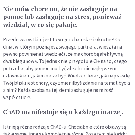
Nie mów choremu, że nie zasługuje na
pomoc lub zasługuje na stres, ponieważ
wiedział, w co się pakuje.
Przede wszystkim jest to wręcz chamskie i okrutne! Od
dnia, w którym poznajesz swojego partnera, wiesz (a na
pewno powinieneś wiedzieć), że ma chorobę afektywną
dwubiegunową. To jednak nie przygotuje Cię na to, czego
potrzeba, aby pomóc mu być absolutnie najlepszym
człowiekiem, jakim może być. Wiedząc teraz, jak naprawdę
Twój bliski jest chory, czy zmieniłbyś zdanie na temat bycia
z nim? Każda osoba na tej ziemi zasługuje na miłość i
współczucie.
ChAD manifestuje się u każdego inaczej.
Istnieją różne rodzaje ChAD-u. Chociaż niektóre objawy są
takie same, inne są kompletnie różne. Poza tym nie każdy