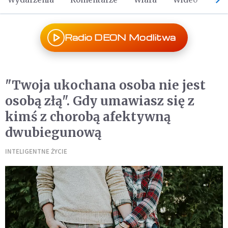
Radio DEON Modlitwa
"Twoja ukochana osoba nie jest
osobą złą". Gdy umawiasz się z
kimś z chorobą afektywną
dwubiegunową
INTELIGENTNE ŻYCIE