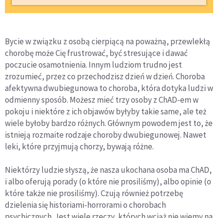
Bycie w związku z osobą cierpiącą na poważną, przewlekłą
chorobę może Cię frustrować, być stresujące i dawać
poczucie osamotnienia. Innym ludziom trudno jest
zrozumieć, przez co przechodzisz dzień w dzień. Choroba
afektywna dwubiegunowa to choroba, która dotyka ludzi w
odmienny sposób. Możesz mieć trzy osoby z ChAD-em w
pokoju i niektóre z ich objawów byłyby takie same, ale też
wiele byłoby bardzo różnych. Głównym powodem jest to, że
istnieją rozmaite rodzaje choroby dwubiegunowej. Nawet
leki, które przyjmują chorzy, bywają różne.
Niektórzy ludzie słyszą, że nasza ukochana osoba ma ChAD,
i albo oferują porady (o które nie prosiliśmy), albo opinie (o
które także nie prosiliśmy). Czują również potrzebę
dzielenia się historiami-horrorami o chorobach
psychicznych. Jest wiele rzeczy, których wciąż nie wiemy na