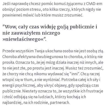
Jeśli naprawdę chcesz pomóc komuś żyjącemu z ChAD-em
obniżyć poziom stresu, oto kilka rzeczy, których nigdy nie
powinieneś mówić lub które musisz zrozumieć.
"Wow, cały czas widuję go/ją publicznie i
nie zauważyłem niczego
»niewłaściwego«".
Przede wszystkim Twoja ukochana osoba nie jest osobą złą.
Choroba afektywna dwubiegunowa to choroba, o którą nie
prosiła. Oznacza to, że jej mózg działa inaczej niż innych, ale
to nie jest złe, po prostu jest inaczej. Musisz też zrozumieć,
że chorzy nie chcą nikomu wydawać się "inni". Chcą raczej
wtopić się w tłum, a nie wyróżniać. Potrzeba całej ich siły i
energii psychicznej, aby ukryć objawy, gdy spędzają czas
publicznie. Niestety oznacza to, że wszystkie ich frustracje
i złość odbijają się na ludziach, którzy kochają ich
najbardziej, na ich rodzinie, partnerach.