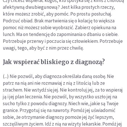
Czy chcesz wspierać kogoś, kto spotyka się z kimś z chorobą
afektywną dwubiegunową? Jest kilka prostych rzeczy,
które możesz zrobić, aby pomóc. Po prostu posłuchaj.
Podrzuć obiad. Brak martwienia się o kolację to większa
pomoc niż możesz sobie wyobrazić. Zabierz opiekuna na
lunch. Ma on tendencję do zapominania o dbaniu o siebie.
Potrzebuje przerwy i poczucia się człowiekiem. Potrzebuje
uwagi, tego, aby być z nim przez chwilę.
Jak wspierać bliskiego z diagnozą?
(...) Nie pozwól, aby diagnoza określała daną osobę. Nie
patrz na nią ani nie rozmawiaj z nią z litością lub ze
strachem. Nie wstydź się jej. Nie kontroluj jej, za to wspieraj
ją i jej plan leczenia. Nie pozwól, by wszystko uszło jej na
sucho tylko z powodu diagnozy. Niech wie, jakie są Twoje
granice. Przygotuj się na nawroty. Pomóż jej uświadomić
sobie, że otrzymanie diagnozy pomoże jej żyć lepszym,
szczęśliwym życiem. Idź z nią na wizyty lekarskie. Pomóż jej