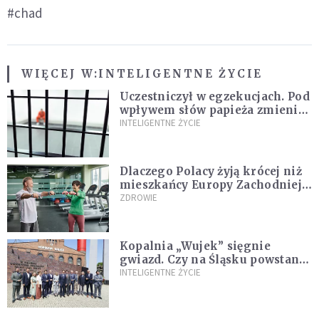
#chad
WIĘCEJ W:
INTELIGENTNE ŻYCIE
Uczestniczył w egzekucjach. Pod
wpływem słów papieża zmienił
zdanie
INTELIGENTNE ŻYCIE
Dlaczego Polacy żyją krócej niż
mieszkańcy Europy Zachodniej?
Ekspertka wskazuje główne
ZDROWIE
przyczyny
Kopalnia „Wujek” sięgnie
gwiazd. Czy na Śląsku powstanie
„Dolina Krzemowa”?
INTELIGENTNE ŻYCIE