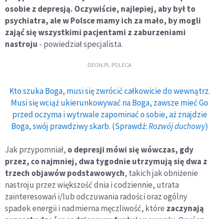
osobie z depresją. Oczywiście, najlepiej, aby był to
psychiatra, ale w Polsce mamy ich za mało, by mogli
zająć się wszystkimi pacjentami z zaburzeniami
nastroju
- powiedział specjalista.
DEON.PL POLECA
Kto szuka Boga, musi się zwrócić całkowicie do wewnątrz.
Musi się wciąż ukierunkowywać na Boga, zawsze mieć Go
przed oczyma i wytrwale zapominać o sobie, aż znajdzie
Boga, swój prawdziwy skarb. (Sprawdź:
Rozwój duchowy
)
Jak przypomniał,
o depresji mówi się wówczas, gdy
przez, co najmniej, dwa tygodnie utrzymują się dwa z
trzech objawów podstawowych
, takich jak obniżenie
nastroju przez większość dnia i codziennie, utrata
zainteresowań i/lub odczuwania radości oraz ogólny
spadek energii i nadmierna męczliwość, które
zaczynają