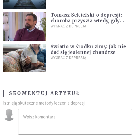
Tomasz Sekielski o depresji:
choroba przyszła wtedy, gdy
przestałem się jej spodziewać
WYGRAĆ Z DEPRESJĄ
Światło w środku zimy. Jak nie
dać się jesiennej chandrze
WYGRAĆ Z DEPRESJĄ
SKOMENTUJ ARTYKUŁ
Istnieją skuteczne metody leczenia depresji