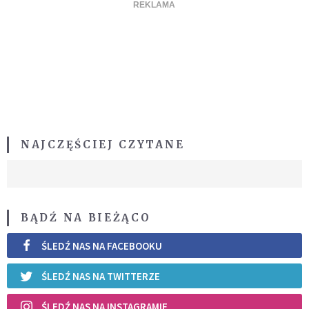
NAJCZĘŚCIEJ CZYTANE
BĄDŹ NA BIEŻĄCO
ŚLEDŹ NAS NA FACEBOOKU
ŚLEDŹ NAS NA TWITTERZE
ŚLEDŹ NAS NA INSTAGRAMIE