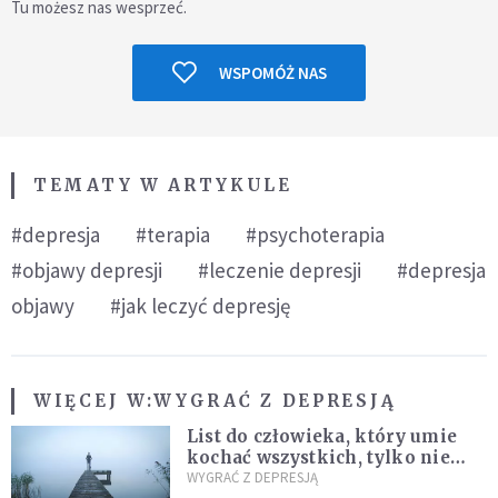
Tu możesz nas wesprzeć.
WSPOMÓŻ NAS
TEMATY W ARTYKULE
#depresja
#terapia
#psychoterapia
#objawy depresji
#leczenie depresji
#depresja
objawy
#jak leczyć depresję
WIĘCEJ W:
WYGRAĆ Z DEPRESJĄ
List do człowieka, który umie
kochać wszystkich, tylko nie
siebie
WYGRAĆ Z DEPRESJĄ