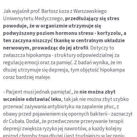
Jak wyjaśnił prof. Bartosz Łoza z Warszawskiego
Uniwersytetu Medycznego,
przedłużający się stres
powoduje, że w organizmie utrzymuje się
podwyższony poziom hormonu stresu - kortyzolu, a
ten zaczyna niszczyć tkankę w centralnym układzie
nerwowym, prowadząc do jej atrofii
. Dotyczy to
zwłaszcza hipokampa - struktury odpowiedzialnej za
regulację emocji oraz za pamięć. Z badań wynika, że im
dłużej utrzymuje się depresja, tym objętość hipokampa
coraz bardziej maleje.
- Pacjent musi jednak pamiętać, że
nie można zbyt
wcześnie odstawiać leku
, tak jak nie można zbyt szybko
przerwać zażywania antybiotyku na zapalenie płuc, z
obawy przed pojawieniem się opornych bakterii - zaznaczył
dr Cubała. Dodał, że przedwczesne przerywanie terapii
depresji zwiększa ryzyko jej nawrotów, a każdy kolejny
epizod choroby trwa dłużej i jest trudniejszy w leczeniu.