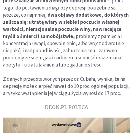
przeszkadzać w codziennym funkcjonowaniu
. Oprócz
tego, do postawienia diagnozy depresji potrzebne są
jeszcze, co najmniej,
dwa objawy dodatkowe, do których
zalicza się: utratę wiary w siebie i poczucia własnej
wartości, nieracjonalne poczucie winy, nawracające
myśli o śmierci i samobójstwie,
problemy z pamięcią i
koncentracją uwagi, spowolnienie, albo wręcz odwrotnie -
niepokój i nadpobudliwość, zaburzenia snu - zarówno
problemy ze snem, jak i nadmierna senność oraz zmiana
apetytu - utrata łaknienia lub zajadanie stresu.
Z danych przedstawionych przez dr. Cubała, wynika, że na
depresję może cierpieć nawet do 10 proc. ogólnej populacji,
a ryzyko wystąpienia jej w ciągu życia wynosi do 17 proc.
DEON.PL POLECA