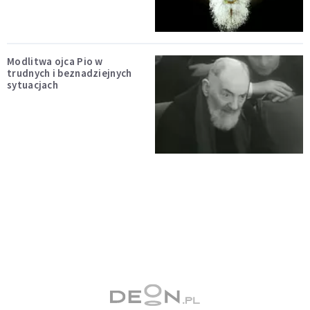
Modlitwa ojca Pio w
trudnych i beznadziejnych
sytuacjach