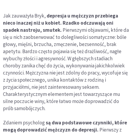
Jak zauważyła Bryk,
depresja u mężczyzn przebiega
nieco inaczej niż u kobiet. Rzadko odczuwają oni
spadek nastroju, smutek.
Pierwszymi objawami, które da
się u nich zaobserwować to dolegliwości somatyczne: bóle
głowy, mięśni, brzucha, zmęczenie, bezsenność, brak
apetytu. Bardzo często pojawia się też drażliwość, nagłe
wybuchy złości i agresywność. W głębszych stadiach
choroby zanika chęć do życia, wykonywania jakichkolwiek
czynności. Mężczyzna nie jest zdolny do pracy, wycofuje się
z życia społecznego, unika kontaktów z rodziną i
przyjaciółmi, nie jest zainteresowany seksem.
Charakterystycznym elementem jest towarzyszące mu
silne poczucie winy, które łatwo może doprowadzić do
prób samobójczych.
Zdaniem psycholog
są dwa podstawowe czynniki, które
mogą doprowadzić mężczyzn do depresji.
Pierwszy z