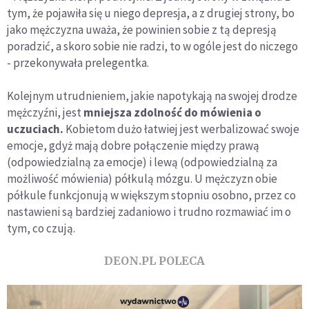
tym, że pojawiła się u niego depresja, a z drugiej strony, bo
jako mężczyzna uważa, że powinien sobie z tą depresją
poradzić, a skoro sobie nie radzi, to w ogóle jest do niczego
- przekonywała prelegentka.
Kolejnym utrudnieniem, jakie napotykają na swojej drodze
mężczyźni, jest
mniejsza zdolność do mówienia o
uczuciach.
Kobietom dużo łatwiej jest werbalizować swoje
emocje, gdyż mają dobre połączenie między prawą
(odpowiedzialną za emocje) i lewą (odpowiedzialną za
możliwość mówienia) półkulą mózgu. U mężczyzn obie
półkule funkcjonują w większym stopniu osobno, przez co
nastawieni są bardziej zadaniowo i trudno rozmawiać im o
tym, co czują.
DEON.PL POLECA