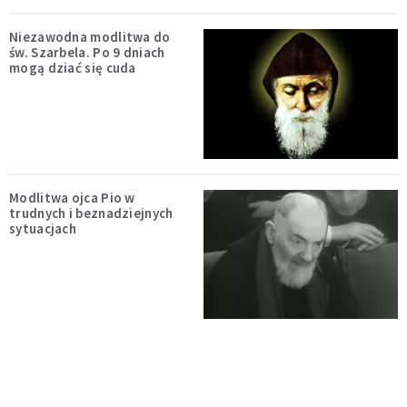
Niezawodna modlitwa do
św. Szarbela. Po 9 dniach
mogą dziać się cuda
Modlitwa ojca Pio w
trudnych i beznadziejnych
sytuacjach