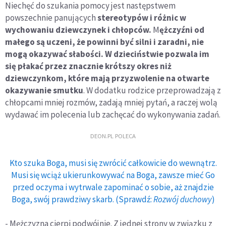
Niechęć do szukania pomocy jest następstwem
powszechnie panujących
stereotypów i różnic w
wychowaniu dziewczynek i chłopców.
M
ężczyźni od
małego są uczeni, że powinni być silni i zaradni, nie
mogą okazywać słabości. W dzieciństwie pozwala im
się płakać przez znacznie krótszy okres niż
dziewczynkom, które mają przyzwolenie na otwarte
okazywanie smutku
. W dodatku rodzice przeprowadzają z
chłopcami mniej rozmów, zadają mniej pytań, a raczej wolą
wydawać im polecenia lub zachęcać do wykonywania zadań.
DEON.PL POLECA
Kto szuka Boga, musi się zwrócić całkowicie do wewnątrz.
Musi się wciąż ukierunkowywać na Boga, zawsze mieć Go
przed oczyma i wytrwale zapominać o sobie, aż znajdzie
Boga, swój prawdziwy skarb. (Sprawdź:
Rozwój duchowy
)
- Mężczyzna cierpi podwójnie. Z jednej strony w związku z