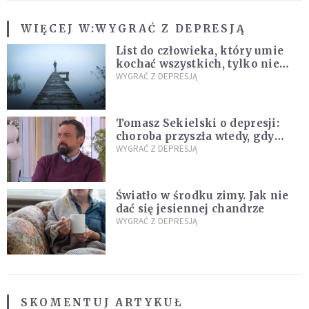
WIĘCEJ W:
WYGRAĆ Z DEPRESJĄ
List do człowieka, który umie
kochać wszystkich, tylko nie
siebie
WYGRAĆ Z DEPRESJĄ
Tomasz Sekielski o depresji:
choroba przyszła wtedy, gdy
przestałem się jej spodziewać
WYGRAĆ Z DEPRESJĄ
Światło w środku zimy. Jak nie
dać się jesiennej chandrze
WYGRAĆ Z DEPRESJĄ
SKOMENTUJ ARTYKUŁ