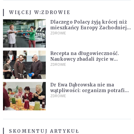
WIĘCEJ W:
ZDROWIE
Dlaczego Polacy żyją krócej niż
mieszkańcy Europy Zachodniej?
Ekspertka wskazuje główne
ZDROWIE
przyczyny
Recepta na długowieczność.
Naukowcy zbadali życie w
klasztorach
ZDROWIE
Dr Ewa Dąbrowska nie ma
wątpliwości: organizm potrafi
leczyć się sam
ZDROWIE
SKOMENTUJ ARTYKUŁ