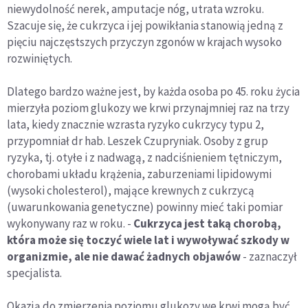
niewydolność nerek, amputacje nóg, utrata wzroku.
Szacuje się, że cukrzyca i jej powikłania stanowią jedną z
pięciu najczęstszych przyczyn zgonów w krajach wysoko
rozwiniętych.
Dlatego bardzo ważne jest, by każda osoba po 45. roku życia
mierzyła poziom glukozy we krwi przynajmniej raz na trzy
lata, kiedy znacznie wzrasta ryzyko cukrzycy typu 2,
przypomniał dr hab. Leszek Czupryniak. Osoby z grup
ryzyka, tj. otyłe i z nadwagą, z nadciśnieniem tętniczym,
chorobami układu krążenia, zaburzeniami lipidowymi
(wysoki cholesterol), mające krewnych z cukrzycą
(uwarunkowania genetyczne) powinny mieć taki pomiar
wykonywany raz w roku. -
Cukrzyca jest taką chorobą,
która może się toczyć wiele lat i wywoływać szkody w
organizmie, ale nie dawać żadnych objawów
- zaznaczył
specjalista.
Okazją do zmierzenia poziomu glukozy we krwi mogą być