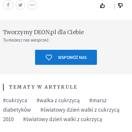
Tworzymy DEON.pl dla Ciebie
Tu możesz nas wesprzeć.
WSPOMÓŻ NAS
TEMATY W ARTYKULE
#cukrzyca
#walka z cukrzycą
#marsz
diabetyków
#światowy dzień walki z cukrzycą
2010
#światowy dzień walki z cukrzycą