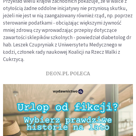
Przykład wielu krajów zachodnich pokazuje, że w walce z
otyłością żadne oddolne inicjatywy nie przyniosą skutku,
jeżeli nie jest w nią zaangażowany również rząd, np. poprzez
sterowanie podatkami - obciążając większymi żywność
mniej zdrową czy wprowadzając przepisy dotyczące
zawartości sklepików szkolnych - powiedział diabetolog dr
hab. Leszek Czupryniak z Uniwersytetu Medycznego w
Łodzi, członek rady naukowej Koalicji na Rzecz Walki z
Cukrzycą.
DEON.PL POLECA