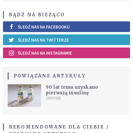
BĄDŹ NA BIEŻĄCO
ŚLEDŹ NAS NA FACEBOOKU
ŚLEDŹ NAS NA TWITTERZE
ŚLEDŹ NAS NA INSTAGRAMIE
POWIĄZANE ARTYKUŁY
90 lat temu uzyskano
pierwszą insulinę
ZDROWIE
REKOMENDOWANE DLA CIEBIE /