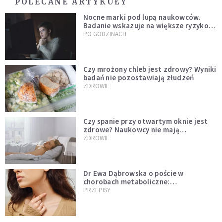
POLECANE ARTYKUŁY
Nocne marki pod lupą naukowców.
Badanie wskazuje na większe ryzyko
zawału
PO GODZINACH
Czy mrożony chleb jest zdrowy? Wyniki
badań nie pozostawiają złudzeń
ZDROWIE
Czy spanie przy otwartym oknie jest
zdrowe? Naukowcy nie mają
wątpliwości
ZDROWIE
Dr Ewa Dąbrowska o poście w
chorobach metaboliczne:
niedoczynność tarczycy ustępuje
PRZEPISY