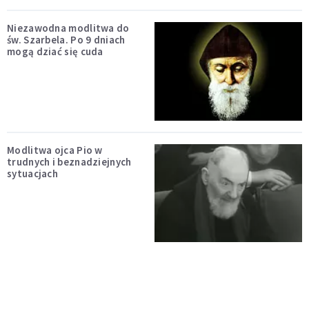
Niezawodna modlitwa do
św. Szarbela. Po 9 dniach
mogą dziać się cuda
Modlitwa ojca Pio w
trudnych i beznadziejnych
sytuacjach