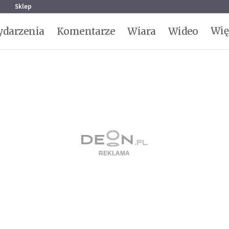
g
Sklep
Wię
darzenia
Komentarze
Wiara
Wideo