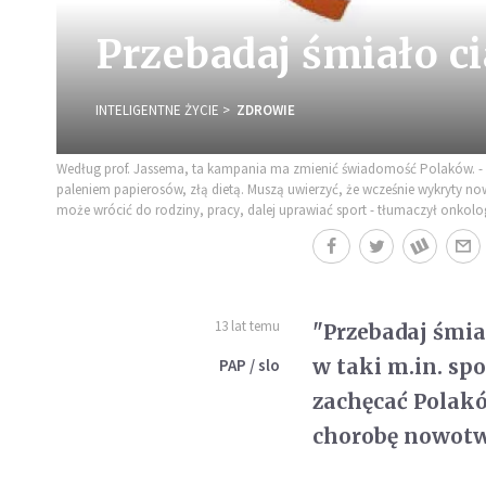
Przebadaj śmiało ci
INTELIGENTNE ŻYCIE
ZDROWIE
Według prof. Jassema, ta kampania ma zmienić świadomość Polaków. - L
paleniem papierosów, złą dietą. Muszą uwierzyć, że wcześnie wykryty no
może wrócić do rodziny, pracy, dalej uprawiać sport - tłumaczył onkolo
13 lat temu
"Przebadaj śmiał
w taki m.in. sp
PAP / slo
zachęcać Polak
chorobę nowotw