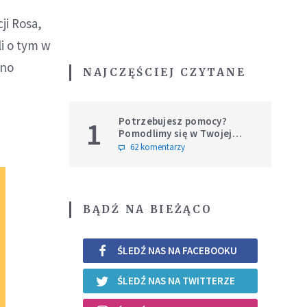
ji Rosa,
i o tym w
ano
NAJCZĘŚCIEJ CZYTANE
Potrzebujesz pomocy?
1
Pomodlimy się w Twojej
intencji
62 komentarzy
BĄDŹ NA BIEŻĄCO
ŚLEDŹ NAS NA FACEBOOKU
ŚLEDŹ NAS NA TWITTERZE