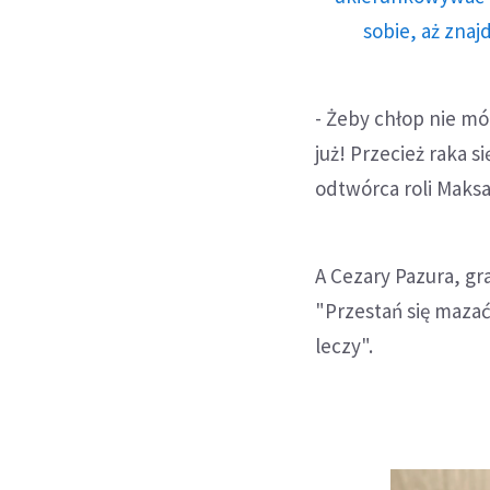
sobie, aż znaj
- Żeby chłop nie mó
już! Przecież raka 
odtwórca roli Maksa
A Cezary Pazura, gr
"Przestań się mazać!
leczy".