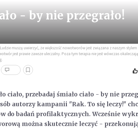
ało - by nie przegrało!
udzie muszą uwierzyć, że większość nowotworów jest związana z naszym stylem 
wotwór jest prawie zawsze uleczalny. Poza tym terapia nie jest wówczas okaleczają
g.
o ciało, przebadaj śmiało ciało - by nie przeg
osób autorzy kampanii "Rak. To się leczy!" ch
ów do badań profilaktycznych. Wcześnie wyk
orową można skutecznie leczyć - przekonują