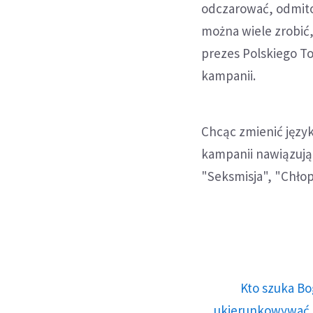
odczarować, odmitol
można wiele zrobić,
prezes Polskiego T
kampanii.
Chcąc zmienić język
kampanii nawiązują 
"Seksmisja", "Chłop
Kto szuka Bo
ukierunkowywać n