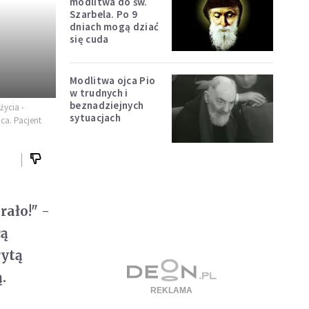
modlitwa do św.
Szarbela. Po 9
dniach mogą dziać
się cuda
Modlitwa ojca Pio
w trudnych i
beznadziejnych
życia -
sytuacjach
ca. Pacjent
rało!" -
cą
rytą
.