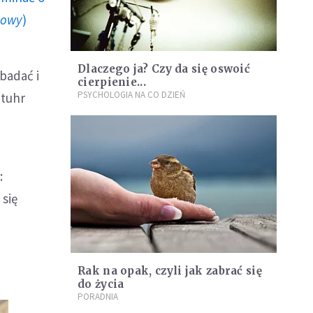
howy
)
Dlaczego ja? Czy da się oswoić
ebadać i
cierpienie...
PSYCHOLOGIA NA CO DZIEŃ
Stuhr
:
 się
Rak na opak, czyli jak zabrać się
do życia
PORADNIA