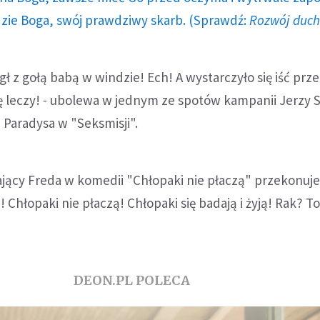
dzie Boga, swój prawdziwy skarb. (Sprawdź:
Rozwój duc
gł z gołą babą w windzie! Ech! A wystarczyło się iść prz
się leczy! - ubolewa w jednym ze spotów kampanii Jerzy 
 Paradysa w "Seksmisji".
ający Freda w komedii "Chłopaki nie płaczą" przekonuje
 Chłopaki nie płaczą! Chłopaki się badają i żyją! Rak? To
DEON.PL POLECA