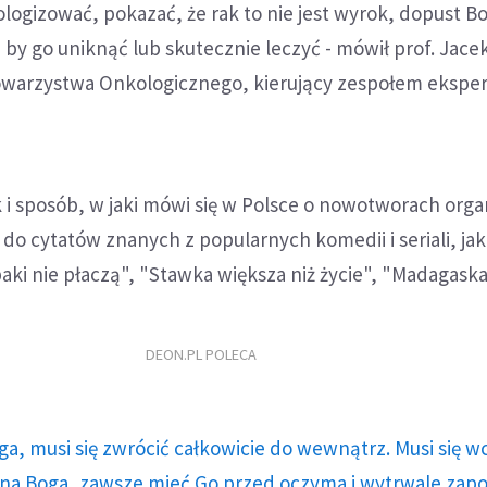
ogizować, pokazać, że rak to nie jest wyrok, dopust Bo
 by go uniknąć lub skutecznie leczyć - mówił prof. Jace
owarzystwa Onkologicznego, kierujący zespołem ekspe
 i sposób, w jaki mówi się w Polsce o nowotworach orga
do cytatów znanych z popularnych komedii i seriali, jak
aki nie płaczą", "Stawka większa niż życie", "Madagaska
DEON.PL POLECA
ga, musi się zwrócić całkowicie do wewnątrz. Musi się w
a Boga, zawsze mieć Go przed oczyma i wytrwale zap