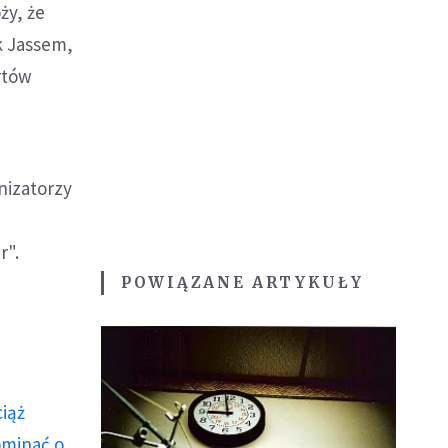
ży, że
k Jassem,
rtów
nizatorzy
r".
POWIĄZANE ARTYKUŁY
ciąż
ominać o