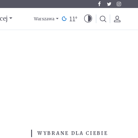
11
°
cej
Warszawa
WYBRANE DLA CIEBIE