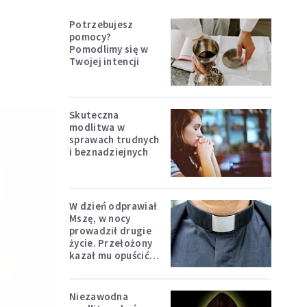
Potrzebujesz
pomocy?
Pomodlimy się w
Twojej intencji
Skuteczna
modlitwa w
sprawach trudnych
i beznadziejnych
W dzień odprawiał
Mszę, w nocy
prowadził drugie
życie. Przełożony
kazał mu opuścić
zakon
Niezawodna