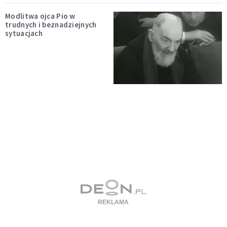
Modlitwa ojca Pio w
trudnych i beznadziejnych
sytuacjach