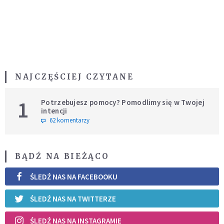
NAJCZĘŚCIEJ CZYTANE
1
Potrzebujesz pomocy? Pomodlimy się w Twojej
intencji
62 komentarzy
BĄDŹ NA BIEŻĄCO
ŚLEDŹ NAS NA FACEBOOKU
ŚLEDŹ NAS NA TWITTERZE
ŚLEDŹ NAS NA INSTAGRAMIE