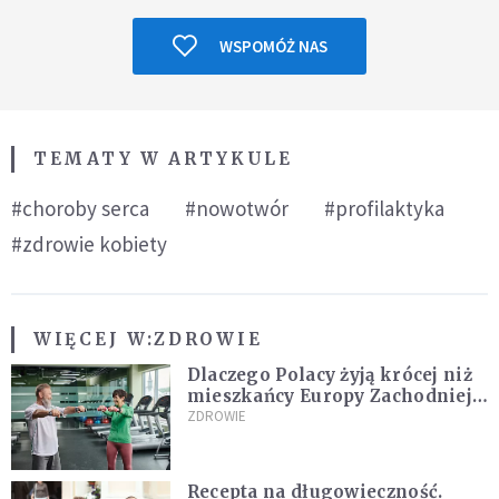
WSPOMÓŻ NAS
TEMATY W ARTYKULE
#choroby serca
#nowotwór
#profilaktyka
#zdrowie kobiety
WIĘCEJ W:
ZDROWIE
Dlaczego Polacy żyją krócej niż
mieszkańcy Europy Zachodniej?
Ekspertka wskazuje główne
ZDROWIE
przyczyny
Recepta na długowieczność.