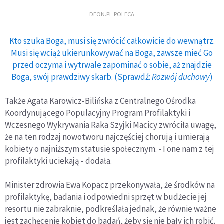
DEON.PL POLECA
Kto szuka Boga, musi się zwrócić całkowicie do wewnątrz.
Musi się wciąż ukierunkowywać na Boga, zawsze mieć Go
przed oczyma i wytrwale zapominać o sobie, aż znajdzie
Boga, swój prawdziwy skarb. (Sprawdź:
Rozwój duchowy
)
Także Agata Karowicz-Bilińska z Centralnego Ośrodka
Koordynującego Populacyjny Program Profilaktyki i
Wczesnego Wykrywania Raka Szyjki Macicy zwróciła uwagę,
że na ten rodzaj nowotworu najczęściej chorują i umierają
kobiety o najniższym statusie społecznym. - I one nam z tej
profilaktyki uciekają - dodała.
Minister zdrowia Ewa Kopacz przekonywała, że środków na
profilaktykę, badania i odpowiedni sprzęt w budżecie jej
resortu nie zabraknie, podkreślała jednak, że równie ważne
jest zachęcenie kobiet do badań, żeby się nie bały ich robić.