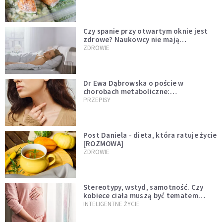
Czy spanie przy otwartym oknie jest
zdrowe? Naukowcy nie mają
wątpliwości
ZDROWIE
Dr Ewa Dąbrowska o poście w
chorobach metaboliczne:
niedoczynność tarczycy ustępuje
PRZEPISY
Post Daniela - dieta, która ratuje życie
[ROZMOWA]
ZDROWIE
Stereotypy, wstyd, samotność. Czy
kobiece ciała muszą być tematem
tabu?
INTELIGENTNE ŻYCIE