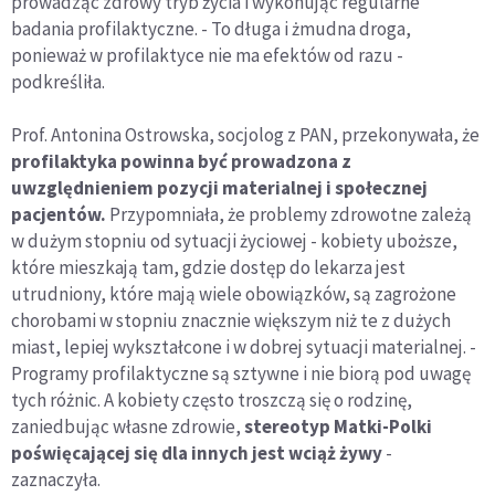
prowadząc zdrowy tryb życia i wykonując regularne
badania profilaktyczne. - To długa i żmudna droga,
ponieważ w profilaktyce nie ma efektów od razu -
podkreśliła.
Prof. Antonina Ostrowska, socjolog z PAN, przekonywała, że
profilaktyka powinna być prowadzona z
uwzględnieniem pozycji materialnej i społecznej
pacjentów.
Przypomniała, że problemy zdrowotne zależą
w dużym stopniu od sytuacji życiowej - kobiety uboższe,
które mieszkają tam, gdzie dostęp do lekarza jest
utrudniony, które mają wiele obowiązków, są zagrożone
chorobami w stopniu znacznie większym niż te z dużych
miast, lepiej wykształcone i w dobrej sytuacji materialnej. -
Programy profilaktyczne są sztywne i nie biorą pod uwagę
tych różnic. A kobiety często troszczą się o rodzinę,
zaniedbując własne zdrowie,
stereotyp Matki-Polki
poświęcającej się dla innych jest wciąż żywy
-
zaznaczyła.