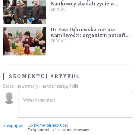
Naukowcy zbadali życie w
klasztorach
ZDROWIE
Dr Ewa Dąbrowska nie ma
wątpliwości: organizm potrafi
leczyć się sam
ZDROWIE
SKOMENTUJ ARTYKUŁ
Serce i nowotwory - na to umierają Polki
Zaloguj się
lub
skomentuj jako Gość
Twój komentarz będzie moderowany