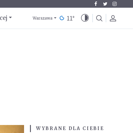
11
°
cej
Warszawa
WYBRANE DLA CIEBIE