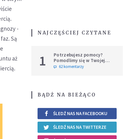
iście
rcią.
gnozy -
NAJCZĘŚCIEJ CZYTANE
faz. Są
re
Potrzebujesz pomocy?
1
untu aż
Pomodlimy się w Twojej
intencji
62 komentarzy
iercią.
BĄDŹ NA BIEŻĄCO
ŚLEDŹ NAS NA FACEBOOKU
ŚLEDŹ NAS NA TWITTERZE