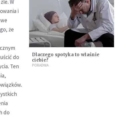
 źle. W
owania i
ziwe
go, że
tycznym
Dlaczego spotyka to właśnie
uścić do
ciebie?
ycia. Ten
PORADNIA
ia,
owiązków.
zystkich
enia
h do