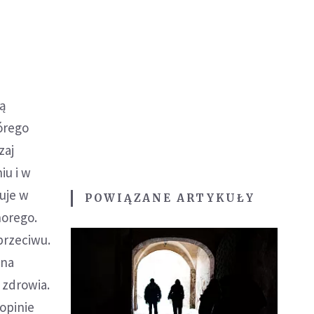
ką
órego
zaj
iu i w
duje w
POWIĄZANE ARTYKUŁY
horego.
przeciwu.
 na
 zdrowia.
 opinie