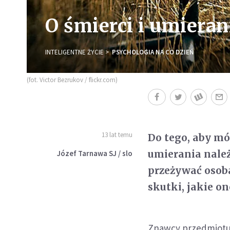
O śmierci i umieran
INTELIGENTNE ŻYCIE
PSYCHOLOGIA NA CO DZIEŃ
(fot. Victor Bezrukov / flickr.com)
13 lat temu
Do tego, aby mó
umierania należ
Józef Tarnawa SJ / slo
przeżywać osoba
skutki, jakie o
Znawcy przedmiotu 