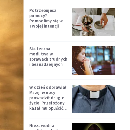
Potrzebujesz
pomocy?
Pomodlimy się w
Twojej intencji
Skuteczna
modlitwa w
sprawach trudnych
i beznadziejnych
W dzień odprawiał
Mszę, w nocy
prowadził drugie
życie. Przełożony
kazał mu opuścić
zakon
Niezawodna