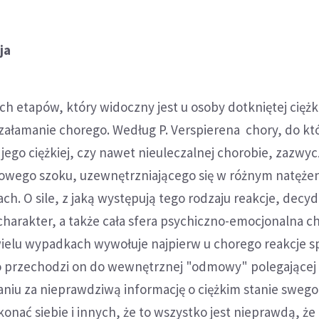
ja
ch etapów, który widoczny jest u osoby dotkniętej cięż
 załamanie chorego. Według P. Verspierena chory, do kt
 jego ciężkiej, czy nawet nieuleczalnej chorobie, zazwyc
owego szoku, uzewnętrzniającego się w różnym natężen
ach. O sile, z jaką występują tego rodzaju reakcje, decy
charakter, a także cała sfera psychiczno-emocjonalna c
wielu wypadkach wywołuje najpierw u chorego reakcje s
o przechodzi on do wewnętrznej "odmowy" polegającej
niu za nieprawdziwą informację o ciężkim stanie swego
onać siebie i innych, że to wszystko jest nieprawdą, że