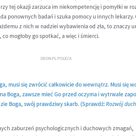
Przy tej okazji zarzuca im niekompetencję i pomyłki w r
da ponownych badań i szuka pomocy u innych lekarzy.
każdemu z nich w nadziei wybawienia od zła, to znaczy u
 co mogłoby go spotkać, a więc i śmierci.
DEON.PL POLECA
ga, musi się zwrócić całkowicie do wewnątrz. Musi się w
a Boga, zawsze mieć Go przed oczyma i wytrwale zap
dzie Boga, swój prawdziwy skarb. (Sprawdź:
Rozwój duc
nych zaburzeń psychologicznych i duchowych zmagań,