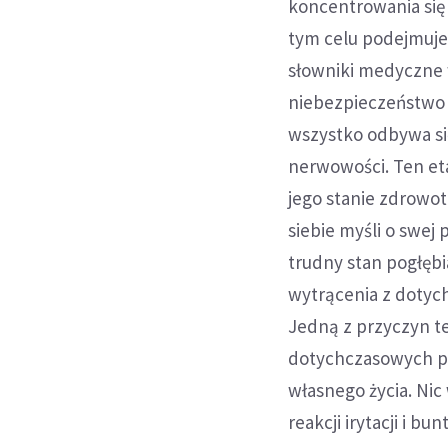
koncentrowania się n
tym celu podejmuje
słowniki medyczne w
niebezpieczeństwo n
wszystko odbywa si
nerwowości. Ten eta
jego stanie zdrowo
siebie myśli o swej
trudny stan pogłębia
wytrącenia z dotyc
Jedną z przyczyn te
dotychczasowych pl
własnego życia. Nic
reakcji irytacji i bun