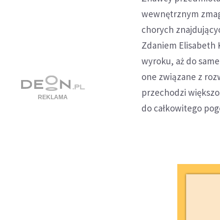
wewnętrznym zmagan
chorych znajdującyc
Zdaniem Elisabeth 
wyroku, aż do sameg
one związane z roz
przechodzi większo
do całkowitego pogo