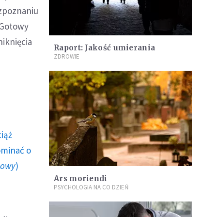
ozpoznaniu
 Gotowy
niknięcia
Raport: Jakość umierania
ZDROWIE
ciąż
ominać o
howy
)
Ars moriendi
PSYCHOLOGIA NA CO DZIEŃ