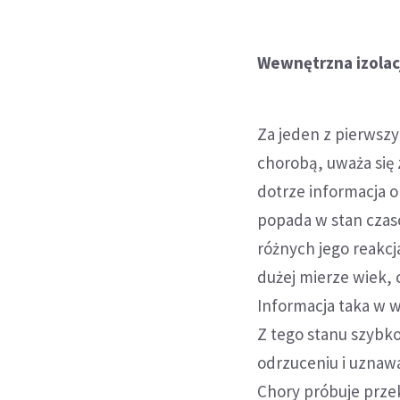
Wewnętrzna izolac
Za jeden z pierwszy
chorobą, uważa się
dotrze informacja o
popada w stan czas
różnych jego reakcj
dużej mierze wiek, 
Informacja taka w 
Z tego stanu szybk
odrzuceniu i uznawa
Chory próbuje przek