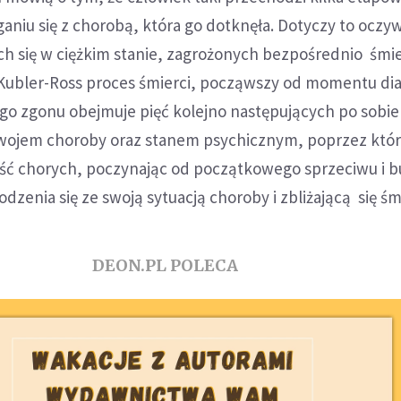
iu się z chorobą, która go dotknęła. Dotyczy to oczyw
h się w ciężkim stanie, zagrożonych bezpośrednio śmie
Kubler-Ross proces śmierci, począwszy od momentu dia
o zgonu obejmuje pięć kolejno następujących po sobie 
wojem choroby oraz stanem psychicznym, poprzez któ
ść chorych, poczynając od początkowego sprzeciwu i b
dzenia się ze swoją sytuacją choroby i zbliżającą się śm
DEON.PL POLECA