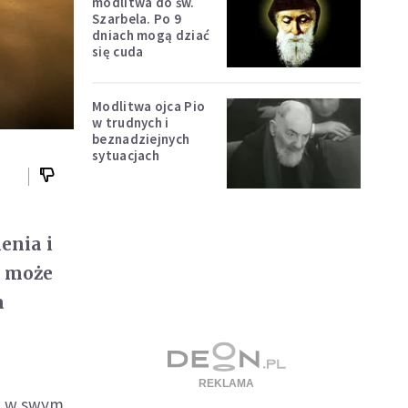
modlitwa do św.
Szarbela. Po 9
dniach mogą dziać
się cuda
Modlitwa ojca Pio
w trudnych i
beznadziejnych
sytuacjach
enia i
o może
a
ów w swym