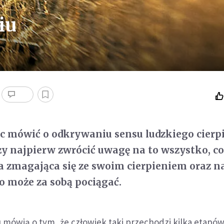
iu
c mówić o odkrywaniu sensu ludzkiego cierpi
y najpierw zwrócić uwagę na to wszystko, c
 zmagająca się ze swoim cierpieniem oraz n
no może za sobą pociągać.
mówią o tym, że człowiek taki przechodzi kilka etap