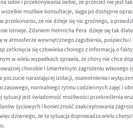
a sobie i przekonywania siebie, że przecież nie jest tak
 wszelkie możliwe konsultacje, sięga po dostępne oprac
 przekonaniu, że nie dzieje się nic groźnego, a prawd
ie istnieje. Zdaniem Heinricha Pera dzieje się tak dlate
ę w atmosferze wewnętrznego zagubienia, pośpiechu i
p zetknięcia się człowieka chorego z informacją o fak
tnym w wielu wypadkach sprawia, że chory nie chce dop
 poważnej chorobie i śmiertelnym zagrożeniu własnego ż
 poczucie narastającej izolacji, osamotnienia i wyłączen
hczasowego, normalnego rytmu codziennych zajęć i ob
j sytuacji jest świadomość możliwości przekreślenia ws
anów życiowych i konieczność zaakceptowania zagroż
 więc dziwnego, że ta sytuacja doprowadza wielu choryc
tu.