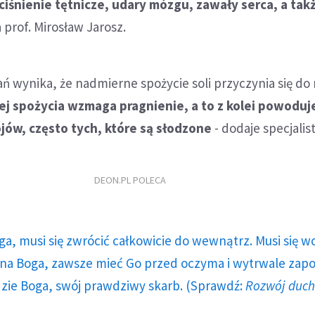
śnienie tętnicze, udary mózgu, zawały serca, a tak
 prof. Mirosław Jarosz.
 wynika, że nadmierne spożycie soli przyczynia się do 
ej spożycia wzmaga pragnienie, a to z kolei powoduj
jów, często tych, które są słodzone
- dodaje specjalist
DEON.PL POLECA
ga, musi się zwrócić całkowicie do wewnątrz. Musi się w
a Boga, zawsze mieć Go przed oczyma i wytrwale zap
dzie Boga, swój prawdziwy skarb. (Sprawdź:
Rozwój duc