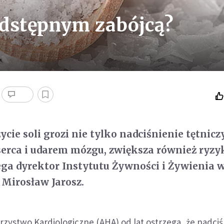
podstępnym zabójcą?
cie soli grozi nie tylko nadciśnienie tętnic
erca i udarem mózgu, zwiększa również ryzy
zega dyrektor Instytutu Żywności i Żywienia 
 Mirosław Jarosz.
zystwo Kardiologiczne (AHA) od lat ostrzega, że nadciś