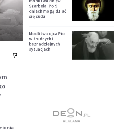
modlitwa do św.
Szarbela. Po 9
dniach mogą dziać
się cuda
Modlitwa ojca Pio
w trudnych i
beznadziejnych
sytuacjach
zym
ko
w
nienie