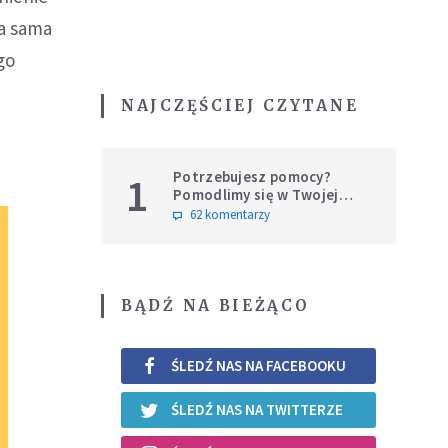
ka sama
go
NAJCZĘŚCIEJ CZYTANE
Potrzebujesz pomocy?
1
Pomodlimy się w Twojej
intencji
62 komentarzy
BĄDŹ NA BIEŻĄCO
ŚLEDŹ NAS NA FACEBOOKU
ŚLEDŹ NAS NA TWITTERZE