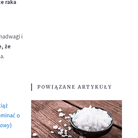
że raka
nadwagi i
e, że
a.
POWIĄZANE ARTYKUŁY
ciąż
ominać o
howy
)