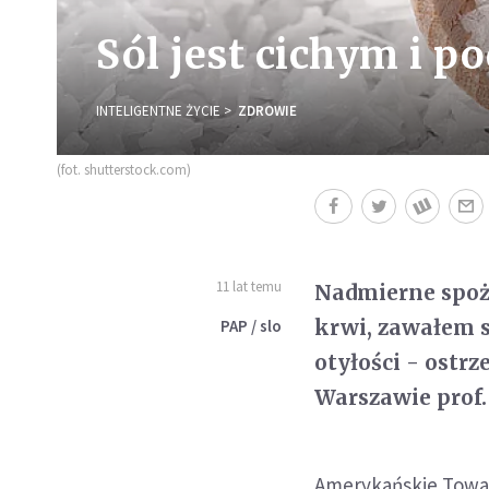
Sól jest cichym i 
INTELIGENTNE ŻYCIE
ZDROWIE
(fot. shutterstock.com)
11 lat temu
Nadmierne spoży
krwi, zawałem s
PAP / slo
otyłości - ostr
Warszawie prof.
Amerykańskie Towar