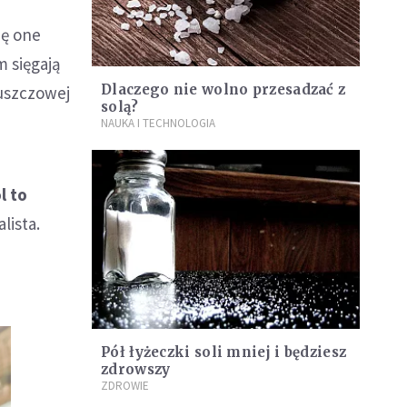
ię one
 sięgają
Dlaczego nie wolno przesadzać z
łuszczowej
solą?
NAUKA I TECHNOLOGIA
l to
lista.
Pół łyżeczki soli mniej i będziesz
zdrowszy
ZDROWIE