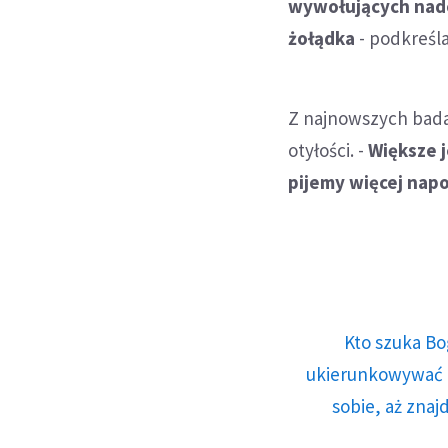
wywołujących nadci
żołądka
- podkreśla
Z najnowszych badań
otyłości. -
Większe j
pijemy więcej napo
Kto szuka Bo
ukierunkowywać n
sobie, aż znaj