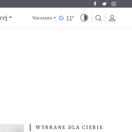
11
°
cej
Warszawa
WYBRANE DLA CIEBIE