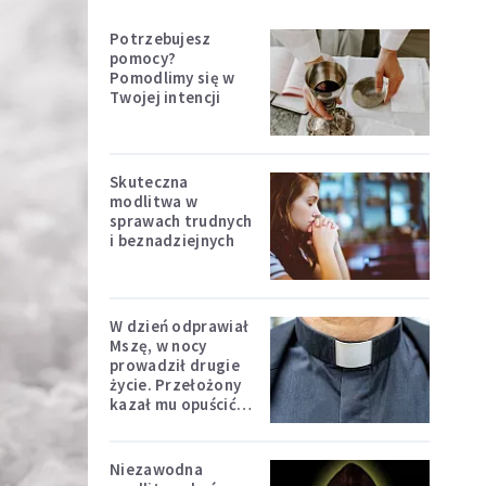
Potrzebujesz
pomocy?
Pomodlimy się w
Twojej intencji
Skuteczna
modlitwa w
sprawach trudnych
i beznadziejnych
W dzień odprawiał
Mszę, w nocy
prowadził drugie
życie. Przełożony
kazał mu opuścić
zakon
Niezawodna