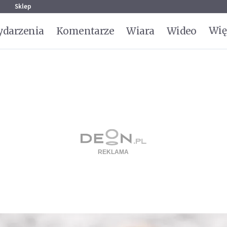
g
Sklep
Wię
darzenia
Komentarze
Wiara
Wideo