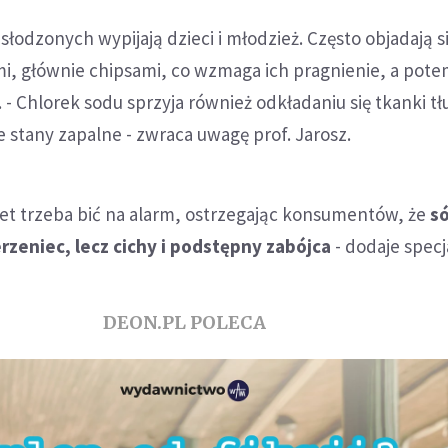
słodzonych wypijają dzieci i młodzież. Często objadają s
i, głównie chipsami, co wzmaga ich pragnienie, a potem
 - Chlorek sodu sprzyja również odkładaniu się tkanki t
e stany zapalne - zwraca uwagę prof. Jarosz.
wet trzeba bić na alarm, ostrzegając konsumentów, że
só
rzeniec, lecz cichy i podstępny zabójca
- dodaje specja
DEON.PL POLECA