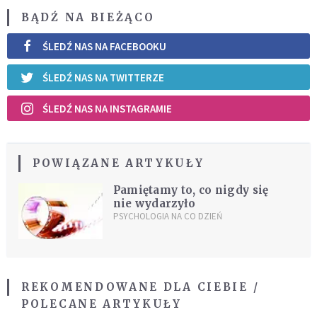
BĄDŹ NA BIEŻĄCO
ŚLEDŹ NAS NA FACEBOOKU
ŚLEDŹ NAS NA TWITTERZE
ŚLEDŹ NAS NA INSTAGRAMIE
POWIĄZANE ARTYKUŁY
Pamiętamy to, co nigdy się
nie wydarzyło
PSYCHOLOGIA NA CO DZIEŃ
REKOMENDOWANE DLA CIEBIE /
POLECANE ARTYKUŁY