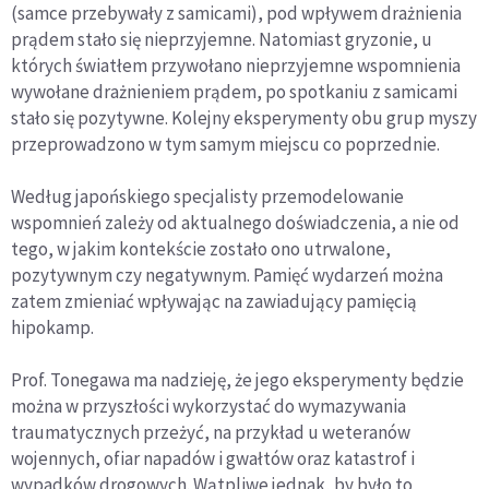
(samce przebywały z samicami), pod wpływem drażnienia
prądem stało się nieprzyjemne. Natomiast gryzonie, u
których światłem przywołano nieprzyjemne wspomnienia
wywołane drażnieniem prądem, po spotkaniu z samicami
stało się pozytywne. Kolejny eksperymenty obu grup myszy
przeprowadzono w tym samym miejscu co poprzednie.
Według japońskiego specjalisty przemodelowanie
wspomnień zależy od aktualnego doświadczenia, a nie od
tego, w jakim kontekście zostało ono utrwalone,
pozytywnym czy negatywnym. Pamięć wydarzeń można
zatem zmieniać wpływając na zawiadujący pamięcią
hipokamp.
Prof. Tonegawa ma nadzieję, że jego eksperymenty będzie
można w przyszłości wykorzystać do wymazywania
traumatycznych przeżyć, na przykład u weteranów
wojennych, ofiar napadów i gwałtów oraz katastrof i
wypadków drogowych. Wątpliwe jednak, by było to