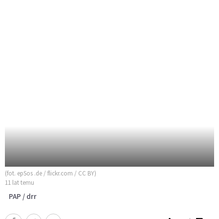
(fot. epSos .de / flickr.com / CC BY)
11 lat temu
PAP / drr