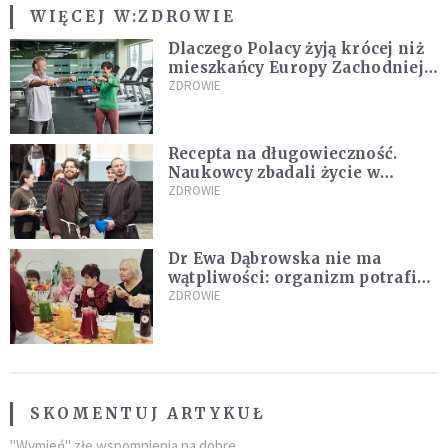
WIĘCEJ W:
ZDROWIE
Dlaczego Polacy żyją krócej niż
mieszkańcy Europy Zachodniej?
Ekspertka wskazuje główne
ZDROWIE
przyczyny
Recepta na długowieczność.
Naukowcy zbadali życie w
klasztorach
ZDROWIE
Dr Ewa Dąbrowska nie ma
wątpliwości: organizm potrafi
leczyć się sam
ZDROWIE
SKOMENTUJ ARTYKUŁ
"Wymień" złe wspomnienia na dobre