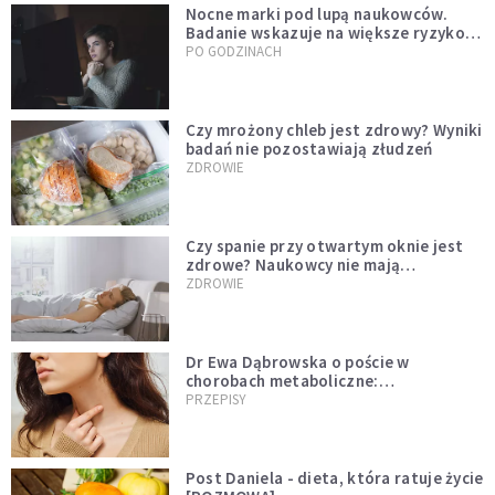
Nocne marki pod lupą naukowców.
Badanie wskazuje na większe ryzyko
zawału
PO GODZINACH
Czy mrożony chleb jest zdrowy? Wyniki
badań nie pozostawiają złudzeń
ZDROWIE
Czy spanie przy otwartym oknie jest
zdrowe? Naukowcy nie mają
wątpliwości
ZDROWIE
Dr Ewa Dąbrowska o poście w
chorobach metaboliczne:
niedoczynność tarczycy ustępuje
PRZEPISY
Post Daniela - dieta, która ratuje życie