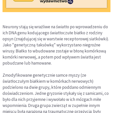
Neurony stają się wrażliwe na światło po wprowadzeniu do
ich DNA genu kodującego światłoczułe białko z rodziny
opsyn (znajdującej się w warstwie receptorowej siatkówki).
Jako "genetyczną taksówkę" wykorzystano niegroźne
wirusy. Białko to wbudowane zostaje w błonę komórkową
komórki nerwowej, a potem pod wpływem światła jest
pobudzane lub hamowane.
Zmodyfikowane genetycznie samce myszy (ze
światłoczułym białkiem w komórkach nerwowych)
podzielono na dwie grupy, które poddano odmiennym
doświadczeniom. Jedne gryzonie stykały się z samicami, co
było dla nich przyjemne i wywołało w ich mózgach miłe
wspomnienia. Druga grupa zwierząt w zupełnie innym
miejscu była narażona na traumatyczne przeżycia: były