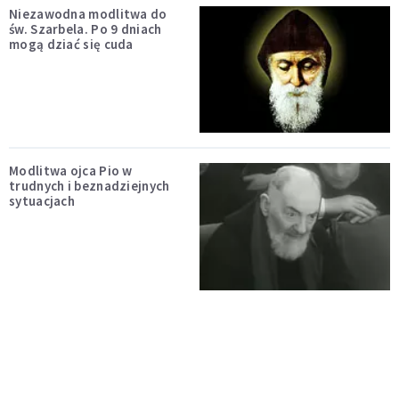
Niezawodna modlitwa do
św. Szarbela. Po 9 dniach
mogą dziać się cuda
Modlitwa ojca Pio w
trudnych i beznadziejnych
sytuacjach