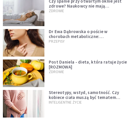
Czy spanie przy otwartym oknie jest
zdrowe? Naukowcy nie mają
wątpliwości
ZDROWIE
Dr Ewa Dąbrowska o poście w
chorobach metaboliczne:
niedoczynność tarczycy ustępuje
PRZEPISY
Post Daniela - dieta, która ratuje życie
[ROZMOWA]
ZDROWIE
Stereotypy, wstyd, samotność. Czy
kobiece ciała muszą być tematem
tabu?
INTELIGENTNE ŻYCIE