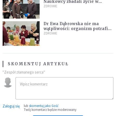
Naukowcy zbadali życie w
klasztorach
ZDROWIE
Dr Ewa Dąbrowska nie ma
wątpliwości: organizm potrafi
leczyć się sam
ZDROWIE
SKOMENTUJ ARTYKUŁ
"Zespół złamanego serca"
Zaloguj się
lub
skomentuj jako Gość
Twój komentarz będzie moderowany