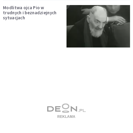
Modlitwa ojca Pio w
trudnych i beznadziejnych
sytuacjach