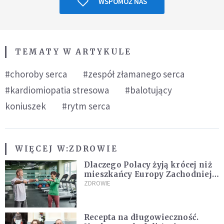
WSPOMÓŻ NAS
TEMATY W ARTYKULE
#choroby serca
#zespół złamanego serca
#kardiomiopatia stresowa
#balotujący
koniuszek
#rytm serca
WIĘCEJ W:
ZDROWIE
Dlaczego Polacy żyją krócej niż
mieszkańcy Europy Zachodniej?
Ekspertka wskazuje główne
ZDROWIE
przyczyny
Recepta na długowieczność.