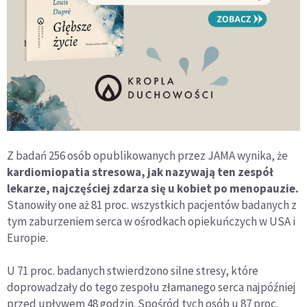
Z badań 256 osób opublikowanych przez JAMA wynika, że
kardiomiopatia stresowa, jak nazywają ten zespół
lekarze, najczęściej zdarza się u kobiet po menopauzie.
Stanowiły one aż 81 proc. wszystkich pacjentów badanych z
tym zaburzeniem serca w ośrodkach opiekuńczych w USA i
Europie.
U 71 proc. badanych stwierdzono silne stresy, które
doprowadzały do tego zespołu złamanego serca najpóźniej
przed upływem 48 godzin. Spośród tych osób u 87 proc.