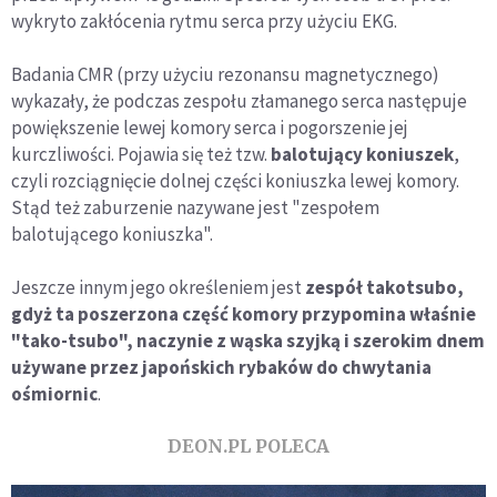
wykryto zakłócenia rytmu serca przy użyciu EKG.
Badania CMR (przy użyciu rezonansu magnetycznego)
wykazały, że podczas zespołu złamanego serca następuje
powiększenie lewej komory serca i pogorszenie jej
kurczliwości. Pojawia się też tzw.
balotujący koniuszek
,
czyli rozciągnięcie dolnej części koniuszka lewej komory.
Stąd też zaburzenie nazywane jest "zespołem
balotującego koniuszka".
Jeszcze innym jego określeniem jest
zespół takotsubo,
gdyż ta poszerzona część komory przypomina właśnie
"tako-tsubo", naczynie z wąska szyjką i szerokim dnem
używane przez japońskich rybaków do chwytania
ośmiornic
.
DEON.PL POLECA