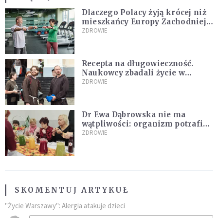
Dlaczego Polacy żyją krócej niż
mieszkańcy Europy Zachodniej?
Ekspertka wskazuje główne
ZDROWIE
przyczyny
Recepta na długowieczność.
Naukowcy zbadali życie w
klasztorach
ZDROWIE
Dr Ewa Dąbrowska nie ma
wątpliwości: organizm potrafi
leczyć się sam
ZDROWIE
SKOMENTUJ ARTYKUŁ
"Życie Warszawy": Alergia atakuje dzieci