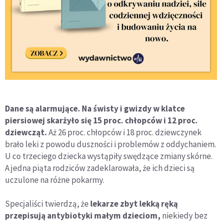
Dane są alarmujące. Na świsty i gwizdy w klatce
piersiowej skarżyło się 15 proc. chłopców i 12 proc.
dziewcząt.
Aż 26 proc. chłopców i 18 proc. dziewczynek
brało leki z powodu duszności i problemów z oddychaniem.
U co trzeciego dziecka wystąpiły swędzące zmiany skórne.
A jedna piąta rodziców zadeklarowała, że ich dzieci są
uczulone na różne pokarmy.
Specjaliści twierdzą, że
lekarze zbyt lekką ręką
przepisują antybiotyki małym dzieciom,
niekiedy bez