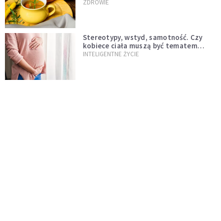
ZDROWIE
Stereotypy, wstyd, samotność. Czy
kobiece ciała muszą być tematem
tabu?
INTELIGENTNE ŻYCIE