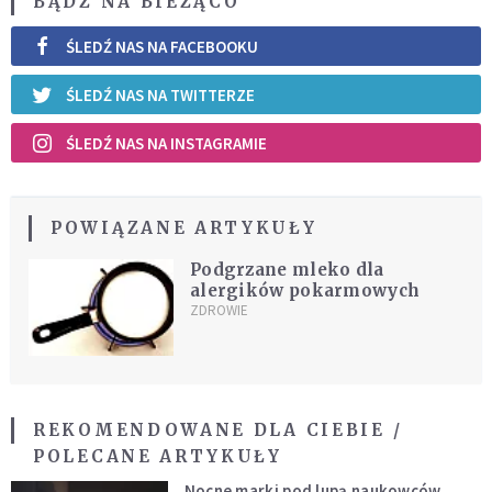
BĄDŹ NA BIEŻĄCO
ŚLEDŹ NAS NA FACEBOOKU
ŚLEDŹ NAS NA TWITTERZE
ŚLEDŹ NAS NA INSTAGRAMIE
POWIĄZANE ARTYKUŁY
Podgrzane mleko dla
alergików pokarmowych
ZDROWIE
REKOMENDOWANE DLA CIEBIE /
POLECANE ARTYKUŁY
Nocne marki pod lupą naukowców.