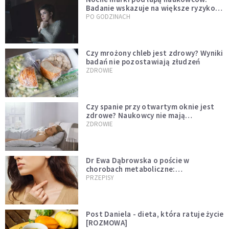
Badanie wskazuje na większe ryzyko
zawału
PO GODZINACH
Czy mrożony chleb jest zdrowy? Wyniki
badań nie pozostawiają złudzeń
ZDROWIE
Czy spanie przy otwartym oknie jest
zdrowe? Naukowcy nie mają
wątpliwości
ZDROWIE
Dr Ewa Dąbrowska o poście w
chorobach metaboliczne:
niedoczynność tarczycy ustępuje
PRZEPISY
Post Daniela - dieta, która ratuje życie
[ROZMOWA]