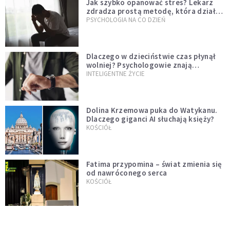
Jak szybko opanować stres? Lekarz
zdradza prostą metodę, która działa
od razu
PSYCHOLOGIA NA CO DZIEŃ
Dlaczego w dzieciństwie czas płynął
wolniej? Psychologowie znają
odpowiedź
INTELIGENTNE ŻYCIE
Dolina Krzemowa puka do Watykanu.
Dlaczego giganci AI słuchają księży?
KOŚCIÓŁ
Fatima przypomina – świat zmienia się
od nawróconego serca
KOŚCIÓŁ
Miała pomagać w górach, dziś coraz
częściej rani. Co stało się z