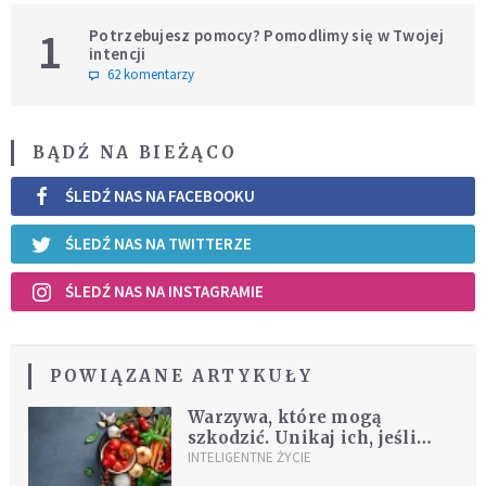
1
Potrzebujesz pomocy? Pomodlimy się w Twojej
intencji
62 komentarzy
BĄDŹ NA BIEŻĄCO
ŚLEDŹ NAS NA FACEBOOKU
ŚLEDŹ NAS NA TWITTERZE
ŚLEDŹ NAS NA INSTAGRAMIE
POWIĄZANE ARTYKUŁY
Warzywa, które mogą
szkodzić. Unikaj ich, jeśli
masz problemy z wątrobą
INTELIGENTNE ŻYCIE