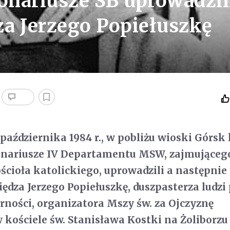
onariusze SB uprowadzili
a Jerzego Popiełuszkę
 października 1984 r., w pobliżu wioski Górsk
onariusze IV Departamentu MSW, zajmującego
cioła katolickiego, uprowadzili a następnie
ędza Jerzego Popiełuszkę, duszpasterza ludzi 
rności, organizatora Mszy św. za Ojczyznę
kościele św. Stanisława Kostki na Żoliborzu