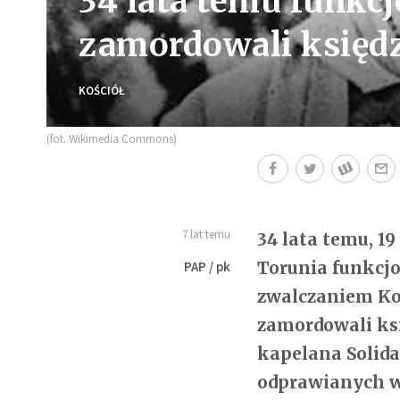
34 lata temu funkcj
zamordowali księdz
KOŚCIÓŁ
(fot. Wikimedia Commons)
7 lat temu
34 lata temu, 19
Torunia funkcj
PAP / pk
zwalczaniem Koś
zamordowali ksi
kapelana Solida
odprawianych w 