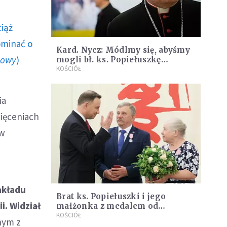
ciąż
ominać o
Kard. Nycz: Módlmy się, abyśmy
howy
)
mogli bł. ks. Popiełuszkę
nazywać świętym
KOŚCIÓŁ
ia
więceniach
 w
akładu
Brat ks. Popiełuszki i jego
i. Widział
małżonka z medalem od
Prezydenta RP
KOŚCIÓŁ
nym z