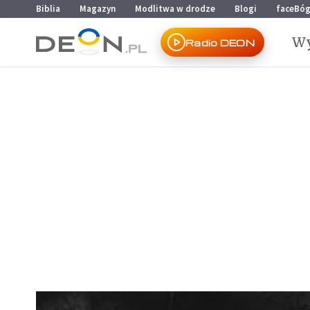
Przejdź do menu głównego
Przejdź do treści
Biblia
Magazyn
Modlitwa w drodze
Blogi
faceBó
Wy
Radio DEON