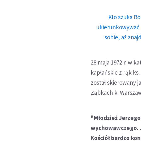
Kto szuka Bo
ukierunkowywać n
sobie, aż znaj
28 maja 1972 r. w k
kapłańskie z rąk ks
został skierowany 
Ząbkach k. Warszaw
"Młodzież Jerzego 
wychowawczego. Jeg
Kościół bardzo ko