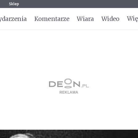
g
Sklep
Wię
darzenia
Komentarze
Wiara
Wideo