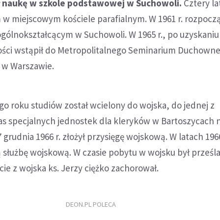
ął naukę w szkole podstawowej w Suchowoli.
Cztery la
 w miejscowym kościele parafialnym. W 1961 r. rozpoczą
ogólnokształcącym w Suchowoli. W 1965 r., po uzyskaniu
ości wstąpił do Metropolitalnego Seminarium Duchown
a w Warszawie.
o roku studiów został wcielony do wojska, do jednej z
as specjalnych jednostek dla kleryków w Bartoszycach 
 grudnia 1966 r. złożył przysięgę wojskową. W latach 196
 służbę wojskową. W czasie pobytu w wojsku był prześl
ie z wojska ks. Jerzy ciężko zachorował.
DEON.PL POLECA