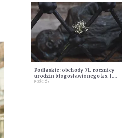
.
Podlaskie: obchody 71. rocznicy
urodzin błogosławionego ks. J.
Popiełuszki
KOŚCIÓŁ