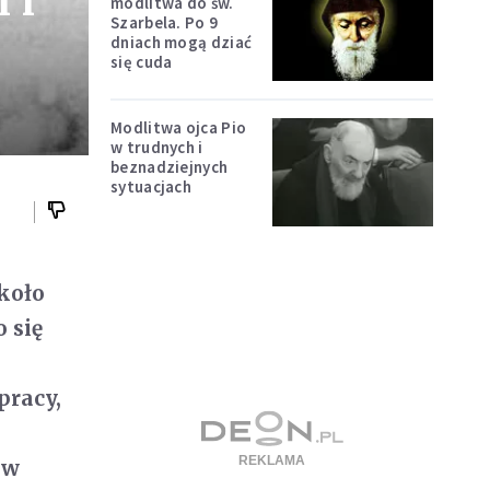
 i
modlitwa do św.
Szarbela. Po 9
dniach mogą dziać
się cuda
Modlitwa ojca Pio
w trudnych i
beznadziejnych
sytuacjach
 koło
 się
pracy,
 w