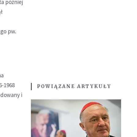
ta później
ł
ego pw.
na
6-1968
POWIĄZANE ARTYKUŁY
adowany i