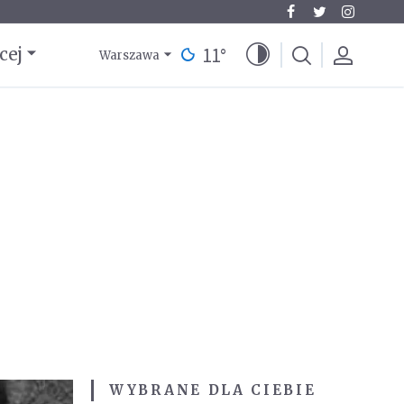
11
°
cej
Warszawa
WYBRANE DLA CIEBIE