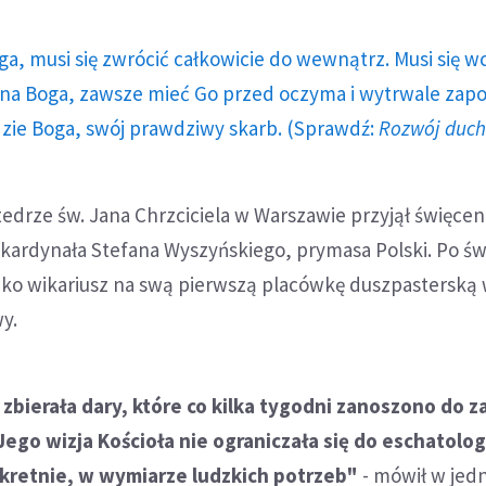
ga, musi się zwrócić całkowicie do wewnątrz. Musi się w
a Boga, zawsze mieć Go przed oczyma i wytrwale zap
dzie Boga, swój prawdziwy skarb. (Sprawdź:
Rozwój duc
atedrze św. Jana Chrzciciela w Warszawie przyjął święcen
. kardynała Stefana Wyszyńskiego, prymasa Polski. Po ś
jako wikariusz na swą pierwszą placówkę duszpasterską
y.
zbierała dary, które co kilka tygodni zanoszono do z
o wizja Kościoła nie ograniczała się do eschatologi
nkretnie, w wymiarze ludzkich potrzeb"
- mówił w jed