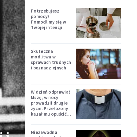
Potrzebujesz
pomocy?
Pomodlimy się w
Twojej intencji
Skuteczna
modlitwa w
sprawach trudnych
i beznadziejnych
W dzień odprawiał
Mszę, w nocy
prowadził drugie
życie. Przełożony
kazał mu opuścić
zakon
Niezawodna