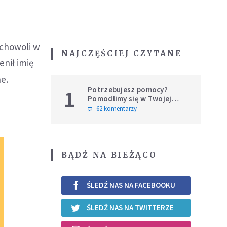
uchowoli w
NAJCZĘŚCIEJ CZYTANE
enił imię
e.
Potrzebujesz pomocy?
1
Pomodlimy się w Twojej
intencji
62 komentarzy
BĄDŹ NA BIEŻĄCO
ŚLEDŹ NAS NA FACEBOOKU
ŚLEDŹ NAS NA TWITTERZE