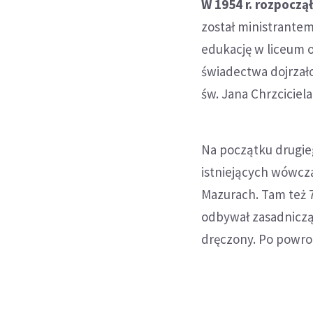
W 1954 r. rozpocz
został ministrantem
edukację w liceum 
świadectwa dojrzał
św. Jana Chrzciciel
Na początku drugieg
istniejących wówcz
Mazurach. Tam też 7
odbywał zasadniczą
dręczony. Po powroc