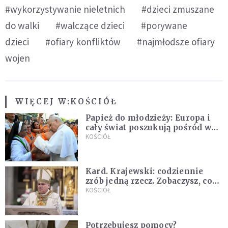
#wykorzystywanie nieletnich
#dzieci zmuszane
do walki
#walczące dzieci
#porywane
dzieci
#ofiary konfliktów
#najmłodsze ofiary
wojen
WIĘCEJ W:
KOŚCIÓŁ
Papież do młodzieży: Europa i
cały świat poszukują pośród was
nowych świętych
KOŚCIÓŁ
Kard. Krajewski: codziennie
zrób jedną rzecz. Zobaczysz, co
stanie się z twoim życiem
KOŚCIÓŁ
Potrzebujesz pomocy?