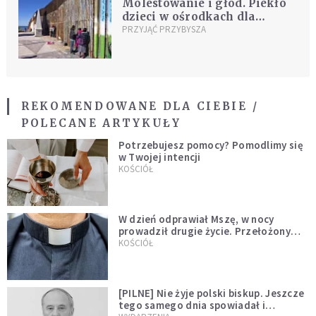
Molestowanie i głód. Piekło
dzieci w ośrodkach dla
migrantów
PRZYJĄĆ PRZYBYSZA
REKOMENDOWANE DLA CIEBIE /
POLECANE ARTYKUŁY
Potrzebujesz pomocy? Pomodlimy się
w Twojej intencji
KOŚCIÓŁ
W dzień odprawiał Mszę, w nocy
prowadził drugie życie. Przełożony
kazał mu opuścić zakon
KOŚCIÓŁ
[PILNE] Nie żyje polski biskup. Jeszcze
tego samego dnia spowiadał i