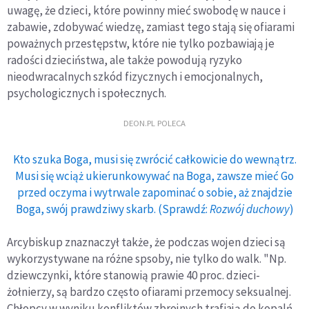
uwagę, że dzieci, które powinny mieć swobodę w nauce i
zabawie, zdobywać wiedzę, zamiast tego stają się ofiarami
poważnych przestępstw, które nie tylko pozbawiają je
radości dzieciństwa, ale także powodują ryzyko
nieodwracalnych szkód fizycznych i emocjonalnych,
psychologicznych i społecznych.
DEON.PL POLECA
Kto szuka Boga, musi się zwrócić całkowicie do wewnątrz.
Musi się wciąż ukierunkowywać na Boga, zawsze mieć Go
przed oczyma i wytrwale zapominać o sobie, aż znajdzie
Boga, swój prawdziwy skarb. (Sprawdź:
Rozwój duchowy
)
Arcybiskup znaznaczył także, że podczas wojen dzieci są
wykorzystywane na różne spsoby, nie tylko do walk. "Np.
dziewczynki, które stanowią prawie 40 proc. dzieci-
żołnierzy, są bardzo często ofiarami przemocy seksualnej.
Chłopcy w wyniku konfliktów zbrojnych trafiają do kopalń,