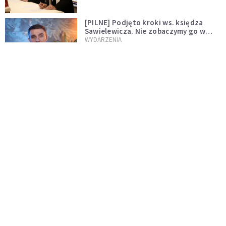
[PILNE] Podjęto kroki ws. księdza
Sawielewicza. Nie zobaczymy go w
mediach
WYDARZENIA