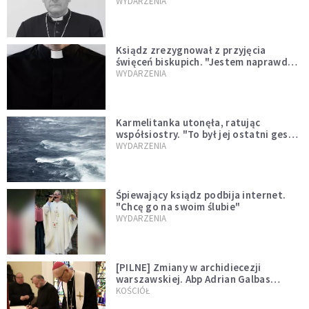
sprawował Mszę świętą
WYDARZENIA
Ksiądz zrezygnował z przyjęcia
święceń biskupich. "Jestem naprawdę
niegodny"
WYDARZENIA
Karmelitanka utonęła, ratując
współsiostry. "To był jej ostatni gest
miłości"
WYDARZENIA
Śpiewający ksiądz podbija internet.
"Chcę go na swoim ślubie"
WYDARZENIA
[PILNE] Zmiany w archidiecezji
warszawskiej. Abp Adrian Galbas
wręczył dekrety nowym proboszczom
KOŚCIÓŁ