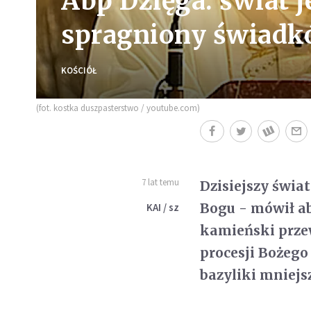
Abp Dzięga: świat j
spragniony świadk
KOŚCIÓŁ
(fot. kostka duszpasterstwo / youtube.com)
7 lat temu
Dzisiejszy świa
Bogu - mówił ab
KAI / sz
kamieński prze
procesji Bożego 
bazyliki mniejsz