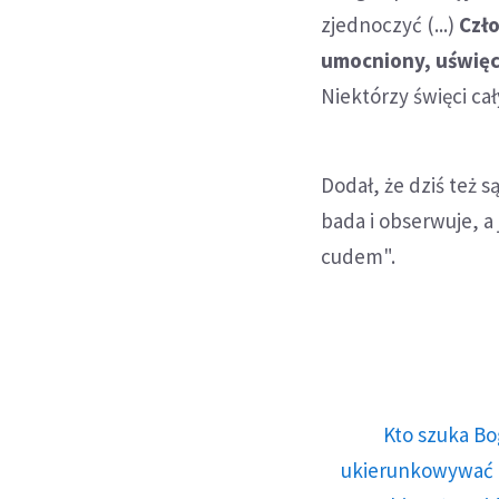
zjednoczyć (...)
Czło
umocniony, uświęc
Niektórzy święci cał
Dodał, że dziś też s
bada i obserwuje, a
cudem".
Kto szuka Bo
ukierunkowywać n