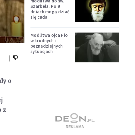
modlitwa do św.
Szarbela. Po 9
dniach mogą dziać
się cuda
Modlitwa ojca Pio
w trudnych i
beznadziejnych
sytuacjach
dy o
j
o z