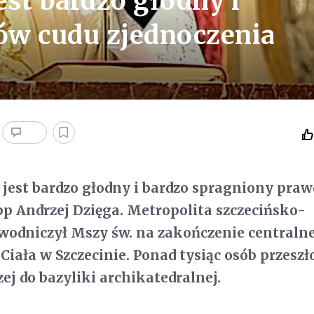
est bardzo głodny i
ów cudu zjednoczenia
t jest bardzo głodny i bardzo spragniony praw
p Andrzej Dzięga. Metropolita szczecińsko-
wodniczył Mszy św. na zakończenie centralne
Ciała w Szczecinie. Ponad tysiąc osób przeszł
ej do bazyliki archikatedralnej.