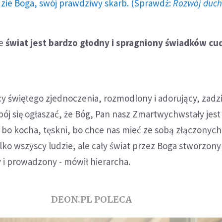
dzie Boga, swój prawdziwy skarb. (Sprawdź:
Rozwój duc
że
świat jest bardzo głodny i spragniony świadków cu
cy świętego zjednoczenia, rozmodlony i adorujący, zadzi
e bój się ogłaszać, że Bóg, Pan nasz Zmartwychwstały jest
bo kocha, tęskni, bo chce nas mieć ze sobą złączonych 
ylko wszyscy ludzie, ale cały świat przez Boga stworzony
i prowadzony - mówił hierarcha.
DEON.PL POLECA