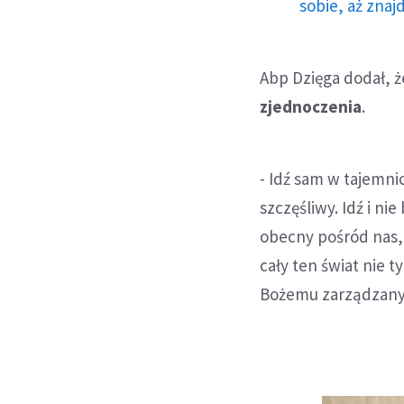
sobie, aż znaj
Abp Dzięga dodał, 
zjednoczenia
.
- Idź sam w tajemni
szczęśliwy. Idź i ni
obecny pośród nas, 
cały ten świat nie t
Bożemu zarządzany 