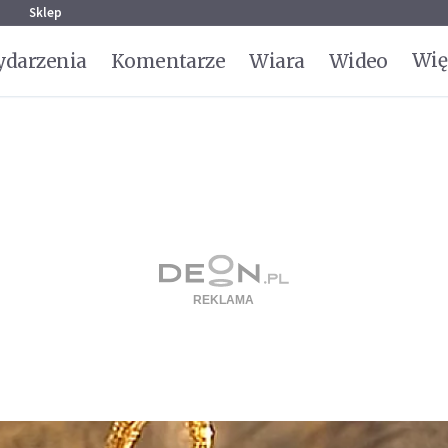
g
Sklep
Wię
darzenia
Komentarze
Wiara
Wideo