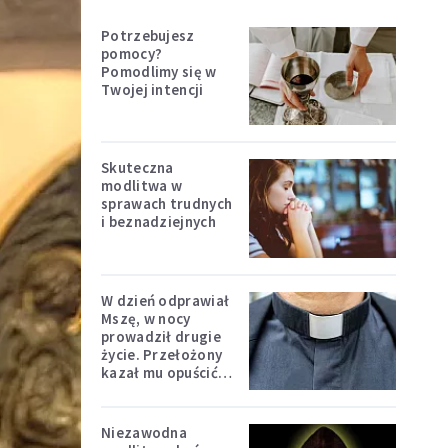
Potrzebujesz
pomocy?
Pomodlimy się w
Twojej intencji
Skuteczna
modlitwa w
sprawach trudnych
i beznadziejnych
W dzień odprawiał
Mszę, w nocy
prowadził drugie
życie. Przełożony
kazał mu opuścić
zakon
Niezawodna