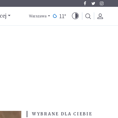
11
°
cej
Warszawa
WYBRANE DLA CIEBIE