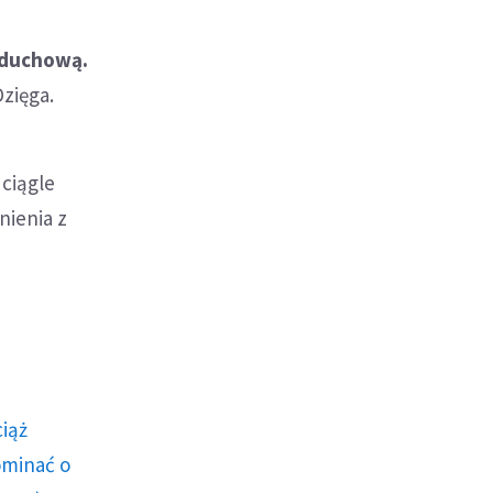
 duchową.
Dzięga.
 ciągle
nienia z
ciąż
ominać o