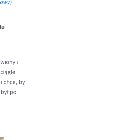
howy
)
du
wiony i
 ciągle
i chce, by
 był po