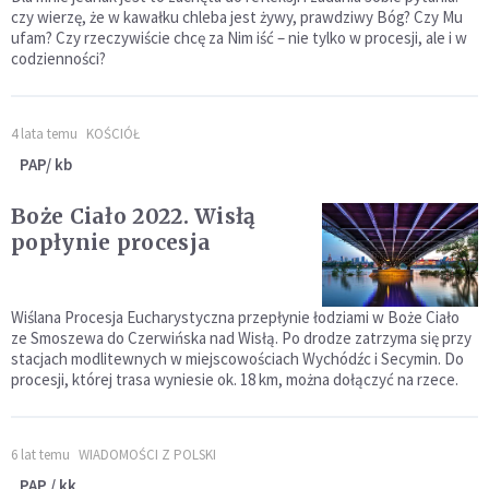
czy wierzę, że w kawałku chleba jest żywy, prawdziwy Bóg? Czy Mu
ufam? Czy rzeczywiście chcę za Nim iść – nie tylko w procesji, ale i w
codzienności?
4 lata temu
KOŚCIÓŁ
PAP/ kb
Boże Ciało 2022. Wisłą
popłynie procesja
Wiślana Procesja Eucharystyczna przepłynie łodziami w Boże Ciało
ze Smoszewa do Czerwińska nad Wisłą. Po drodze zatrzyma się przy
stacjach modlitewnych w miejscowościach Wychódźc i Secymin. Do
procesji, której trasa wyniesie ok. 18 km, można dołączyć na rzece.
6 lat temu
WIADOMOŚCI Z POLSKI
PAP / kk