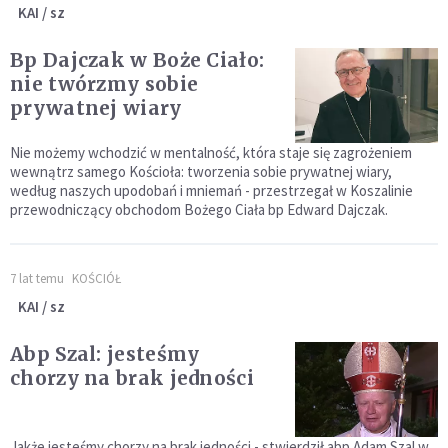
KAI / sz
Bp Dajczak w Boże Ciało:
nie twórzmy sobie
prywatnej wiary
Nie możemy wchodzić w mentalność, która staje się zagrożeniem
wewnątrz samego Kościoła: tworzenia sobie prywatnej wiary,
według naszych upodobań i mniemań - przestrzegał w Koszalinie
przewodniczący obchodom Bożego Ciała bp Edward Dajczak.
7 lat temu
KOŚCIÓŁ
KAI / sz
Abp Szal: jesteśmy
chorzy na brak jedności
Jakże jesteśmy chorzy na brak jedności - stwierdził abp Adam Szal w