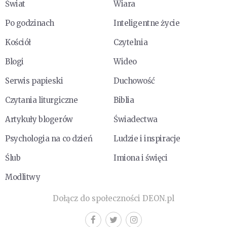
Świat
Wiara
Po godzinach
Inteligentne życie
Kościół
Czytelnia
Blogi
Wideo
Serwis papieski
Duchowość
Czytania liturgiczne
Biblia
Artykuły blogerów
Świadectwa
Psychologia na co dzień
Ludzie i inspiracje
Ślub
Imiona i święci
Modlitwy
Dołącz do społeczności DEON.pl