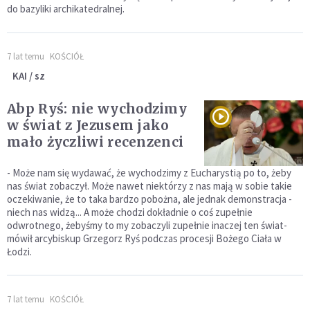
do bazyliki archikatedralnej.
7 lat temu
KOŚCIÓŁ
KAI / sz
Abp Ryś: nie wychodzimy
w świat z Jezusem jako
mało życzliwi recenzenci
- Może nam się wydawać, że wychodzimy z Eucharystią po to, żeby
nas świat zobaczył. Może nawet niektórzy z nas mają w sobie takie
oczekiwanie, że to taka bardzo pobożna, ale jednak demonstracja -
niech nas widzą... A może chodzi dokładnie o coś zupełnie
odwrotnego, żebyśmy to my zobaczyli zupełnie inaczej ten świat-
mówił arcybiskup Grzegorz Ryś podczas procesji Bożego Ciała w
Łodzi.
7 lat temu
KOŚCIÓŁ