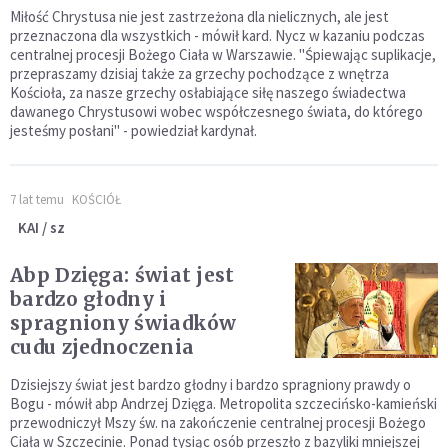
Miłość Chrystusa nie jest zastrzeżona dla nielicznych, ale jest
przeznaczona dla wszystkich - mówił kard. Nycz w kazaniu podczas
centralnej procesji Bożego Ciała w Warszawie. "Śpiewając suplikacje,
przepraszamy dzisiaj także za grzechy pochodzące z wnętrza
Kościoła, za nasze grzechy osłabiające siłę naszego świadectwa
dawanego Chrystusowi wobec współczesnego świata, do którego
jesteśmy posłani" - powiedział kardynał.
7 lat temu
KOŚCIÓŁ
KAI / sz
Abp Dzięga: świat jest
bardzo głodny i
spragniony świadków
cudu zjednoczenia
Dzisiejszy świat jest bardzo głodny i bardzo spragniony prawdy o
Bogu - mówił abp Andrzej Dzięga. Metropolita szczecińsko-kamieński
przewodniczył Mszy św. na zakończenie centralnej procesji Bożego
Ciała w Szczecinie. Ponad tysiąc osób przeszło z bazyliki mniejszej