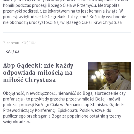
homilii podczas procesji Bożego Ciała w Przemyślu. Metropolita
przemyski podkreślił, że lekarstwem na to jest komunia święta. W
procesji wzięli udział także grekokatolicy, choć Kościoły wschodnie
nie obchodzą uroczystości Najświętszego Ciała i Krwi Chrystusa.
7 lat temu
KOŚCIÓŁ
KAI / sz
Abp Gądecki: nie każdy
odpowiada miłością na
miłość Chrystusa
Obojętność, niewdzięczność, nienawiść do Boga, złorzeczenie czy
profanacja - to przykłady grzechu przeciw miłości Bożej - mówił
podczas procesji Bożego Ciała w Poznaniu abp Stanisław Gądecki.
Przewodniczący Konferencji Episkopatu Polski wezwał do
publicznego przebłagania Boga za popełnione ostatnio grzechy
świętokradztwa.