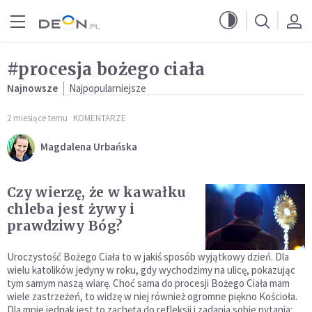
Przejdź do menu głównego
Przejdź do treści
#procesja bożego ciała
Najnowsze
Najpopularniejsze
2 miesiące temu
KOMENTARZE
Magdalena Urbańska
Czy wierzę, że w kawałku
chleba jest żywy i
prawdziwy Bóg?
Uroczystość Bożego Ciała to w jakiś sposób wyjątkowy dzień. Dla
wielu katolików jedyny w roku, gdy wychodzimy na ulicę, pokazując
tym samym naszą wiarę. Choć sama do procesji Bożego Ciała mam
wiele zastrzeżeń, to widzę w niej również ogromne piękno Kościoła.
Dla mnie jednak jest to zachęta do refleksji i zadania sobie pytania: