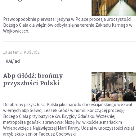
Prawdopodobnie pierwsza i jedyna w Polsce procesja uroczystości
Bożego Ciała dla więźniów odbyła się na terenie Zakładu Karnego w
Wojkowicach.
13 lat temu
KOŚCIÓŁ
KAI/ ad
Abp Głódź: brońmy
przyszłości Polski
Do obrony przyszłości Polski jako narodu chrześcijańskiego wezwał
wiernych abp Sławoj Leszek Głódź w homilii kończącej procesję
Bożego Ciała przy bazylice św. Brygidy Gdańsku. Wcześniej
metropolita gdański sprawował Mszę św. w kościele mariackim
Wniebowzięcia Najświętszej Marii Panny. Udział w uroczystości wziął
arcybiskup-senior Tadeusz Gocłowski.