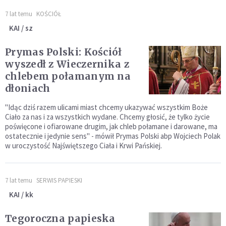
7 lat temu
KOŚCIÓŁ
KAI / sz
Prymas Polski: Kościół
wyszedł z Wieczernika z
chlebem połamanym na
dłoniach
"Idąc dziś razem ulicami miast chcemy ukazywać wszystkim Boże
Ciało za nas i za wszystkich wydane. Chcemy głosić, że tylko życie
poświęcone i ofiarowane drugim, jak chleb połamane i darowane, ma
ostatecznie i jedynie sens" - mówił Prymas Polski abp Wojciech Polak
w uroczystość Najświętszego Ciała i Krwi Pańskiej.
7 lat temu
SERWIS PAPIESKI
KAI / kk
Tegoroczna papieska