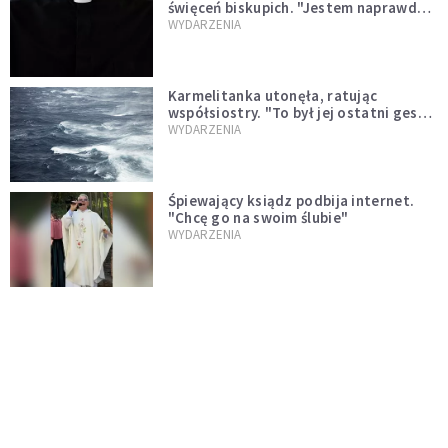
święceń biskupich. "Jestem naprawdę
niegodny"
WYDARZENIA
Karmelitanka utonęła, ratując
współsiostry. "To był jej ostatni gest
miłości"
WYDARZENIA
Śpiewający ksiądz podbija internet.
"Chcę go na swoim ślubie"
WYDARZENIA
[PILNE] Zmiany w archidiecezji
warszawskiej. Abp Adrian Galbas
wręczył dekrety nowym proboszczom
KOŚCIÓŁ
[PILNE] Podjęto kroki ws. księdza
Sawielewicza. Nie zobaczymy go w
mediach
WYDARZENIA