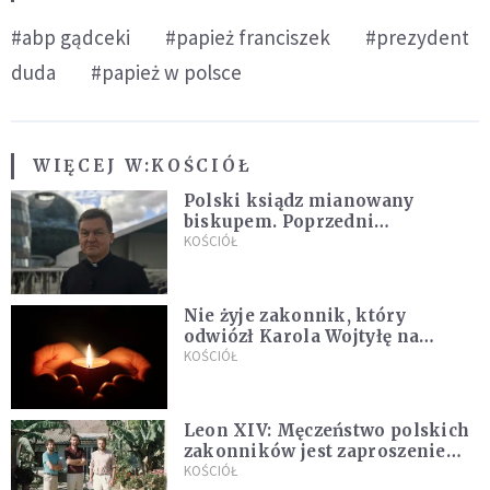
#abp gądceki
#papież franciszek
#prezydent
duda
#papież w polsce
WIĘCEJ W:
KOŚCIÓŁ
Polski ksiądz mianowany
biskupem. Poprzedni
ordynariusz zrezygnował
KOŚCIÓŁ
Nie żyje zakonnik, który
odwiózł Karola Wojtyłę na
konklawe. Jan Paweł II nazywał
KOŚCIÓŁ
go "winowajcą"
Leon XIV: Męczeństwo polskich
zakonników jest zaproszeniem
do jedności i misji całego
KOŚCIÓŁ