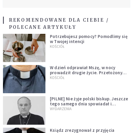
REKOMENDOWANE DLA CIEBIE /
POLECANE ARTYKUŁY
Potrzebujesz pomocy? Pomodlimy się
w Twojej intencji
KOŚCIÓŁ
W dzień odprawiał Mszę, w nocy
prowadził drugie życie. Przełożony
kazał mu opuścić zakon
KOŚCIÓŁ
[PILNE] Nie żyje polski biskup. Jeszcze
tego samego dnia spowiadał i
sprawował Mszę świętą
WYDARZENIA
Ksiądz zrezygnował z przyjęcia