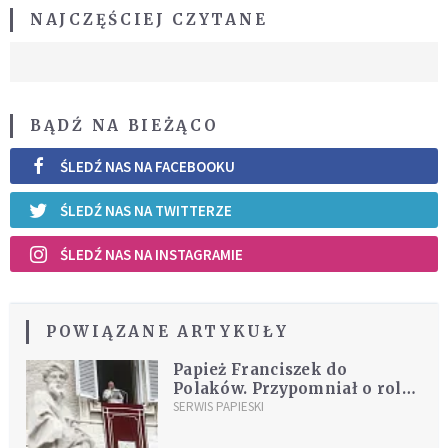
NAJCZĘŚCIEJ CZYTANE
BĄDŹ NA BIEŻĄCO
ŚLEDŹ NAS NA FACEBOOKU
ŚLEDŹ NAS NA TWITTERZE
ŚLEDŹ NAS NA INSTAGRAMIE
POWIĄZANE ARTYKUŁY
Papież Franciszek do
Polaków. Przypomniał o roli
seniorów
SERWIS PAPIESKI