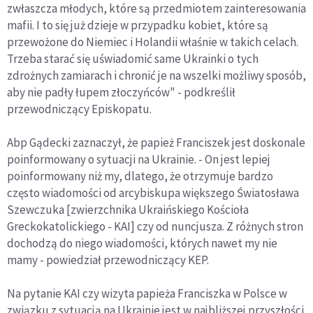
zwłaszcza młodych, które są przedmiotem zainteresowania
mafii. I to się już dzieje w przypadku kobiet, które są
przewożone do Niemiec i Holandii właśnie w takich celach.
Trzeba starać się uświadomić same Ukrainki o tych
zdrożnych zamiarach i chronić je na wszelki możliwy sposób,
aby nie padły łupem złoczyńców" - podkreślił
przewodniczący Episkopatu.
Abp Gądecki zaznaczył, że papież Franciszek jest doskonale
poinformowany o sytuacji na Ukrainie. - On jest lepiej
poinformowany niż my, dlatego, że otrzymuje bardzo
często wiadomości od arcybiskupa większego Światosława
Szewczuka [zwierzchnika Ukraińskiego Kościoła
Greckokatolickiego - KAI] czy od nuncjusza. Z różnych stron
dochodzą do niego wiadomości, których nawet my nie
mamy - powiedział przewodniczący KEP.
Na pytanie KAI czy wizyta papieża Franciszka w Polsce w
związku z sytuacją na Ukrainie jest w najbliższej przyszłości