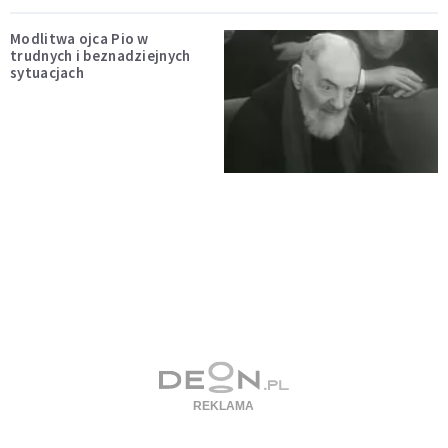
Modlitwa ojca Pio w
trudnych i beznadziejnych
sytuacjach