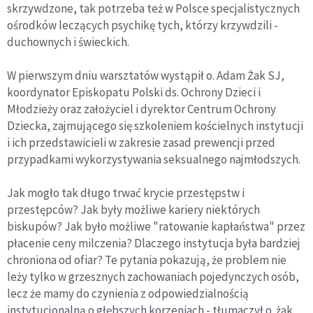
skrzywdzone, tak potrzeba też w Polsce specjalistycznych
ośrodków leczących psychikę tych, którzy krzywdzili -
duchownych i świeckich.
W pierwszym dniu warsztatów wystąpił o. Adam Żak SJ,
koordynator Episkopatu Polski ds. Ochrony Dzieci i
Młodzieży oraz założyciel i dyrektor Centrum Ochrony
Dziecka, zajmującego się szkoleniem kościelnych instytucji
i ich przedstawicieli w zakresie zasad prewencji przed
przypadkami wykorzystywania seksualnego najmłodszych.
Jak mogło tak długo trwać krycie przestępstw i
przestępców? Jak były możliwe kariery niektórych
biskupów? Jak było możliwe "ratowanie kapłaństwa" przez
płacenie ceny milczenia? Dlaczego instytucja była bardziej
chroniona od ofiar? Te pytania pokazują, że problem nie
leży tylko w grzesznych zachowaniach pojedynczych osób,
lecz że mamy do czynienia z odpowiedzialnością
instytucjonalną o głębszych korzeniach - tłumaczył o. żak.