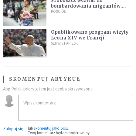
Proboszcz wezwał do
bombardowania migrantów.
"Masowy ogień przeciwko
KOŚCIÓŁ
najeźdźcom!"
Opublikowano program wizyty
Leona XIV we Francji
SERWIS PAPIESKI
SKOMENTUJ ARTYKUŁ
Abp Polak: priorytetem jest osoba skrzywdzona
Zaloguj się
lub
skomentuj jako Gość
Twój komentarz będzie moderowany