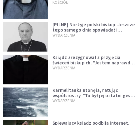
kazał mu opuścić zakon
KOŚCIÓŁ
[PILNE] Nie żyje polski biskup. Jeszcze
tego samego dnia spowiadał i
sprawował Mszę świętą
WYDARZENIA
Ksiądz zrezygnował z przyjęcia
święceń biskupich. "Jestem naprawdę
niegodny"
WYDARZENIA
Karmelitanka utonęła, ratując
współsiostry. "To był jej ostatni gest
miłości"
WYDARZENIA
Śpiewający ksiądz podbija internet.
"Chcę go na swoim ślubie"
WYDARZENIA