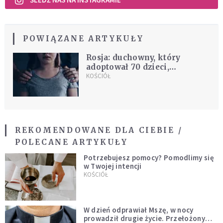
POWIĄZANE ARTYKUŁY
Rosja: duchowny, który
adoptował 70 dzieci,
zatrzymany za molestowanie
KOŚCIÓŁ
REKOMENDOWANE DLA CIEBIE /
POLECANE ARTYKUŁY
Potrzebujesz pomocy? Pomodlimy się
w Twojej intencji
KOŚCIÓŁ
W dzień odprawiał Mszę, w nocy
prowadził drugie życie. Przełożony