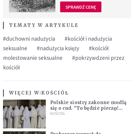
SPRAWDŹ CENĘ
TEMATY W ARTYKULE
#duchowni nadużycia
#kościół i nadużycia
seksualne
#nadużycia księży
#kościół
molestowanie seksualne
#pokrzywdzeni przez
kościół
WIĘCEJ W:
KOŚCIÓŁ
Polskie siostry zakonne modlą
się o cud. "To będzie pieczęć
Pana Boga dla naszej wiary"
KOŚCIÓŁ