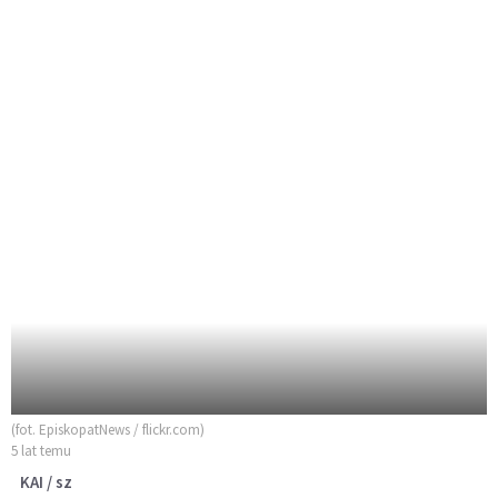
(fot. EpiskopatNews / flickr.com)
5 lat temu
KAI / sz