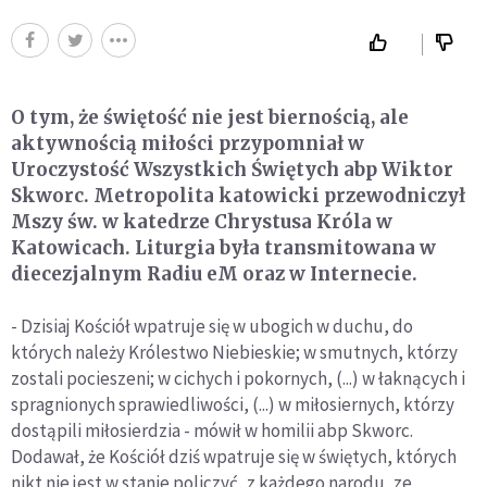
O tym, że świętość nie jest biernością, ale
aktywnością miłości przypomniał w
Uroczystość Wszystkich Świętych abp Wiktor
Skworc. Metropolita katowicki przewodniczył
Mszy św. w katedrze Chrystusa Króla w
Katowicach. Liturgia była transmitowana w
diecezjalnym Radiu eM oraz w Internecie.
- Dzisiaj Kościół wpatruje się w ubogich w duchu, do
których należy Królestwo Niebieskie; w smutnych, którzy
zostali pocieszeni; w cichych i pokornych, (...) w łaknących i
spragnionych sprawiedliwości, (...) w miłosiernych, którzy
dostąpili miłosierdzia - mówił w homilii abp Skworc.
Dodawał, że Kościół dziś wpatruje się w świętych, których
nikt nie jest w stanie policzyć, z każdego narodu, ze