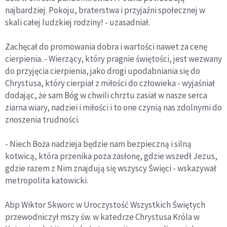
najbardziej. Pokoju, braterstwa i przyjaźni społecznej w
skali całej ludzkiej rodziny! - uzasadniał.
Zachęcał do promowania dobra i wartości nawet za cenę
cierpienia. - Wierzący, który pragnie świętości, jest wezwany
do przyjęcia cierpienia, jako drogi upodabniania się do
Chrystusa, który cierpiał z miłości do człowieka - wyjaśniał
dodając, że sam Bóg w chwili chrztu zasiał w nasze serca
ziarna wiary, nadziei i miłości i to one czynią nas zdolnymi do
znoszenia trudności.
- Niech Boża nadzieja będzie nam bezpieczną i silną
kotwicą, która przenika poza zasłonę, gdzie wszedł Jezus,
gdzie razem z Nim znajdują się wszyscy Święci - wskazywał
metropolita katowicki.
Abp Wiktor Skworc w Uroczystość Wszystkich Świętych
przewodniczył mszy św. w katedrze Chrystusa Króla w