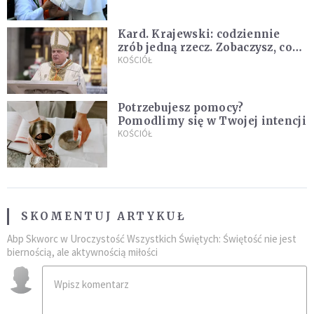
Kard. Krajewski: codziennie
zrób jedną rzecz. Zobaczysz, co
stanie się z twoim życiem
KOŚCIÓŁ
Potrzebujesz pomocy?
Pomodlimy się w Twojej intencji
KOŚCIÓŁ
SKOMENTUJ ARTYKUŁ
Abp Skworc w Uroczystość Wszystkich Świętych: Świętość nie jest
biernością, ale aktywnością miłości