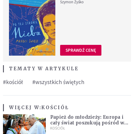
Szymon Żyśko
SPRAWDŹ CENĘ
TEMATY W ARTYKULE
#kościół
#wszystkich świętych
WIĘCEJ W:
KOŚCIÓŁ
Papież do młodzieży: Europa i
cały świat poszukują pośród was
nowych świętych
KOŚCIÓŁ