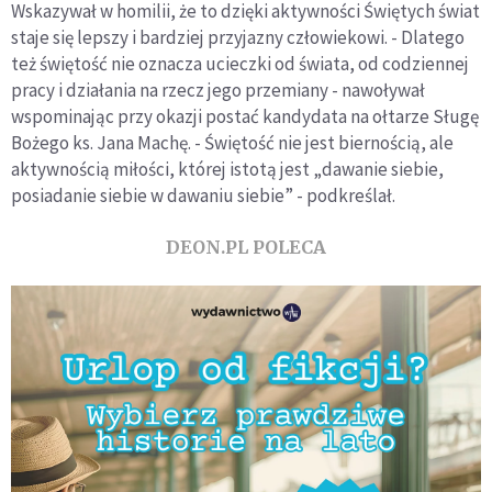
Wskazywał w homilii, że to dzięki aktywności Świętych świat
staje się lepszy i bardziej przyjazny człowiekowi. - Dlatego
też świętość nie oznacza ucieczki od świata, od codziennej
pracy i działania na rzecz jego przemiany - nawoływał
wspominając przy okazji postać kandydata na ołtarze Sługę
Bożego ks. Jana Machę. - Świętość nie jest biernością, ale
aktywnością miłości, której istotą jest „dawanie siebie,
posiadanie siebie w dawaniu siebie” - podkreślał.
DEON.PL POLECA