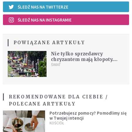
ŚLEDŹ NAS NA TWITTERZE
ŚLEDŹ NAS NA INSTAGRAMIE
POWIĄZANE ARTYKUŁY
Nie tylko sprzedawcy
chryzantem mają kłopoty.
Pandemia grozi
ŚWIAT
najpiękniejszemu polskiemu
cmentarzowi
REKOMENDOWANE DLA CIEBIE /
POLECANE ARTYKUŁY
Potrzebujesz pomocy? Pomodlimy się
w Twojej intencji
KOŚCIÓŁ