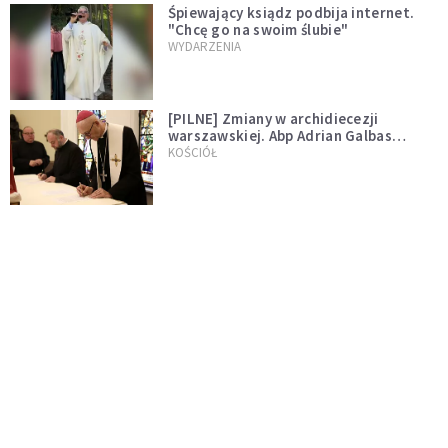
Śpiewający ksiądz podbija internet.
"Chcę go na swoim ślubie"
WYDARZENIA
[PILNE] Zmiany w archidiecezji
warszawskiej. Abp Adrian Galbas
wręczył dekrety nowym proboszczom
KOŚCIÓŁ
[PILNE] Podjęto kroki ws. księdza
Sawielewicza. Nie zobaczymy go w
mediach
WYDARZENIA