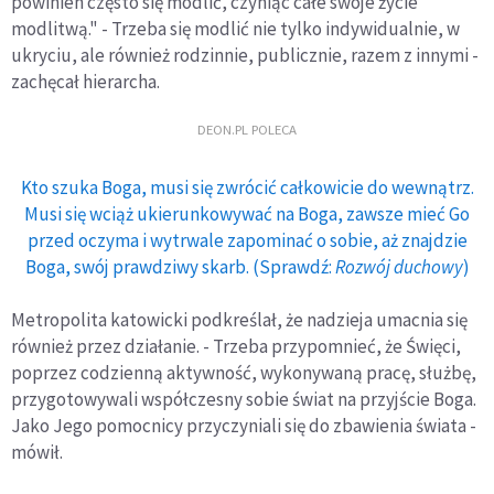
powinien często się modlić, czyniąc całe swoje życie
modlitwą." - Trzeba się modlić nie tylko indywidualnie, w
ukryciu, ale również rodzinnie, publicznie, razem z innymi -
zachęcał hierarcha.
DEON.PL POLECA
Kto szuka Boga, musi się zwrócić całkowicie do wewnątrz.
Musi się wciąż ukierunkowywać na Boga, zawsze mieć Go
przed oczyma i wytrwale zapominać o sobie, aż znajdzie
Boga, swój prawdziwy skarb. (Sprawdź:
Rozwój duchowy
)
Metropolita katowicki podkreślał, że nadzieja umacnia się
również przez działanie. - Trzeba przypomnieć, że Święci,
poprzez codzienną aktywność, wykonywaną pracę, służbę,
przygotowywali współczesny sobie świat na przyjście Boga.
Jako Jego pomocnicy przyczyniali się do zbawienia świata -
mówił.