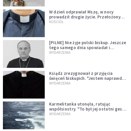
W dzień odprawiał Mszę, w nocy
prowadził drugie życie. Przełożony
kazał mu opuścić zakon
KOŚCIÓŁ
[PILNE] Nie żyje polski biskup. Jeszcze
tego samego dnia spowiadał i
sprawował Mszę świętą
WYDARZENIA
Ksiądz zrezygnował z przyjęcia
święceń biskupich. "Jestem naprawdę
niegodny"
WYDARZENIA
Karmelitanka utonęła, ratując
współsiostry. "To był jej ostatni gest
miłości"
WYDARZENIA