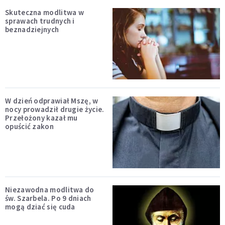
Skuteczna modlitwa w
sprawach trudnych i
beznadziejnych
W dzień odprawiał Mszę, w
nocy prowadził drugie życie.
Przełożony kazał mu
opuścić zakon
Niezawodna modlitwa do
św. Szarbela. Po 9 dniach
mogą dziać się cuda