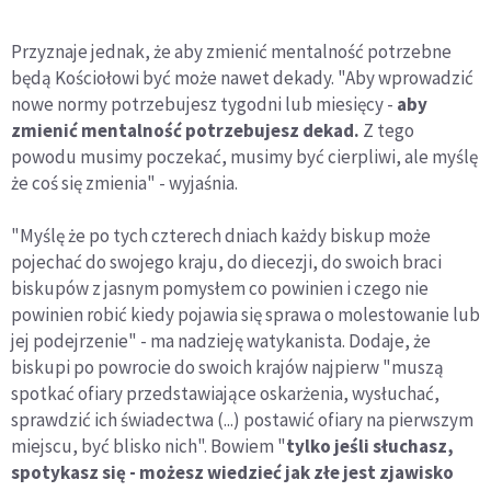
Przyznaje jednak, że aby zmienić mentalność potrzebne
będą Kościołowi być może nawet dekady. "Aby wprowadzić
nowe normy potrzebujesz tygodni lub miesięcy -
aby
zmienić mentalność potrzebujesz dekad.
Z tego
powodu musimy poczekać, musimy być cierpliwi, ale myślę
że coś się zmienia" - wyjaśnia.
"Myślę że po tych czterech dniach każdy biskup może
pojechać do swojego kraju, do diecezji, do swoich braci
biskupów z jasnym pomysłem co powinien i czego nie
powinien robić kiedy pojawia się sprawa o molestowanie lub
jej podejrzenie" - ma nadzieję watykanista. Dodaje, że
biskupi po powrocie do swoich krajów najpierw "muszą
spotkać ofiary przedstawiające oskarżenia, wysłuchać,
sprawdzić ich świadectwa (...) postawić ofiary na pierwszym
miejscu, być blisko nich". Bowiem "
tylko jeśli słuchasz,
spotykasz się - możesz wiedzieć jak złe jest zjawisko