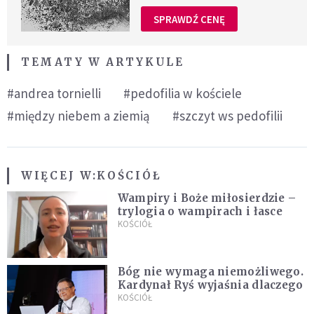
SPRAWDŹ CENĘ
TEMATY W ARTYKULE
#andrea tornielli
#pedofilia w kościele
#między niebem a ziemią
#szczyt ws pedofilii
WIĘCEJ W:
KOŚCIÓŁ
Wampiry i Boże miłosierdzie –
trylogia o wampirach i łasce
KOŚCIÓŁ
Bóg nie wymaga niemożliwego.
Kardynał Ryś wyjaśnia dlaczego
KOŚCIÓŁ