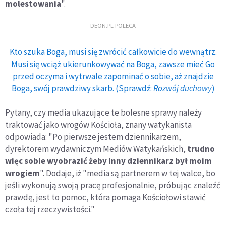
molestowania
".
DEON.PL POLECA
Kto szuka Boga, musi się zwrócić całkowicie do wewnątrz.
Musi się wciąż ukierunkowywać na Boga, zawsze mieć Go
przed oczyma i wytrwale zapominać o sobie, aż znajdzie
Boga, swój prawdziwy skarb. (Sprawdź:
Rozwój duchowy
)
Pytany, czy media ukazujące te bolesne sprawy należy
traktować jako wrogów Kościoła, znany watykanista
odpowiada: "Po pierwsze jestem dziennikarzem,
dyrektorem wydawniczym Mediów Watykańskich,
trudno
więc sobie wyobrazić żeby inny dziennikarz był moim
wrogiem
". Dodaje, iż "media są partnerem w tej walce, bo
jeśli wykonują swoją pracę profesjonalnie, próbując znaleźć
prawdę, jest to pomoc, która pomaga Kościołowi stawić
czoła tej rzeczywistości."