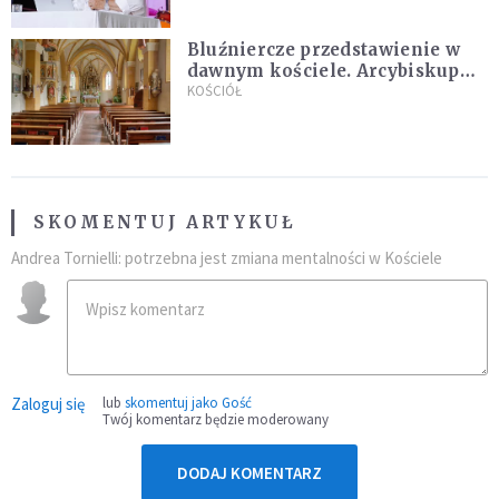
Bluźniercze przedstawienie w
dawnym kościele. Arcybiskup
stanowczo reaguje
KOŚCIÓŁ
SKOMENTUJ ARTYKUŁ
Andrea Tornielli: potrzebna jest zmiana mentalności w Kościele
Zaloguj się
lub
skomentuj jako Gość
Twój komentarz będzie moderowany
DODAJ KOMENTARZ