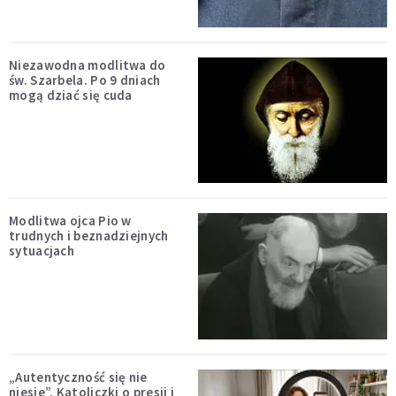
Niezawodna modlitwa do
św. Szarbela. Po 9 dniach
mogą dziać się cuda
Modlitwa ojca Pio w
trudnych i beznadziejnych
sytuacjach
„Autentyczność się nie
niesie”. Katoliczki o presji i