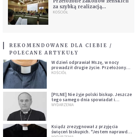
Przełożone zakonów żeńskich
za szybką realizacją
postanowień watykańskiego
KOŚCIÓŁ
szczytu ochrony małoletnich
w Kościele
REKOMENDOWANE DLA CIEBIE /
POLECANE ARTYKUŁY
W dzień odprawiał Mszę, w nocy
prowadził drugie życie. Przełożony
kazał mu opuścić zakon
KOŚCIÓŁ
[PILNE] Nie żyje polski biskup. Jeszcze
tego samego dnia spowiadał i
sprawował Mszę świętą
WYDARZENIA
Ksiądz zrezygnował z przyjęcia
święceń biskupich. "Jestem naprawdę
niegodny"
WYDARZENIA