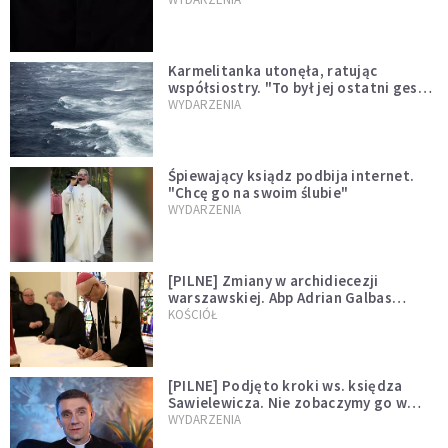
Karmelitanka utonęła, ratując
współsiostry. "To był jej ostatni gest
miłości"
WYDARZENIA
Śpiewający ksiądz podbija internet.
"Chcę go na swoim ślubie"
WYDARZENIA
[PILNE] Zmiany w archidiecezji
warszawskiej. Abp Adrian Galbas
wręczył dekrety nowym proboszczom
KOŚCIÓŁ
[PILNE] Podjęto kroki ws. księdza
Sawielewicza. Nie zobaczymy go w
mediach
WYDARZENIA