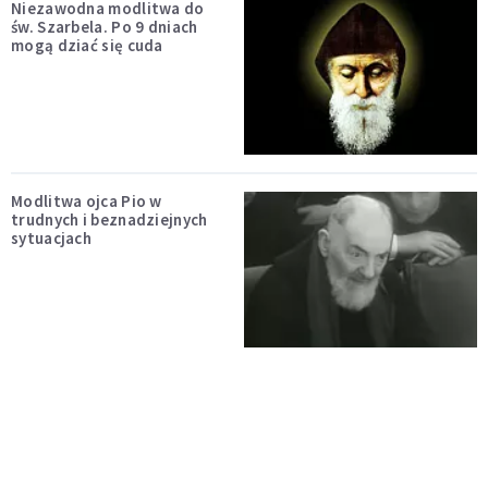
Niezawodna modlitwa do
św. Szarbela. Po 9 dniach
mogą dziać się cuda
Modlitwa ojca Pio w
trudnych i beznadziejnych
sytuacjach