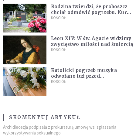
Rodzina twierdzi, że proboszcz
chciał odmówić pogrzebu. Kuria
zapowiada wyjaśnienia
KOŚCIÓŁ
Leon XIV: W św. Agacie widzimy
zwycięstwo miłości nad śmiercią
KOŚCIÓŁ
Katolicki pogrzeb muzyka
odwołano tuż przed
uroczystością. Powodem była
KOŚCIÓŁ
przynależność do masonerii
SKOMENTUJ ARTYKUŁ
Archidiecezja podpisała z prokuraturą umowę ws. zgłaszania
wykorzystywania seksualnego