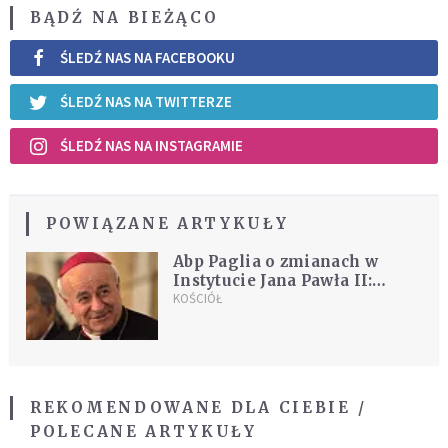
BĄDŹ NA BIEŻĄCO
ŚLEDŹ NAS NA FACEBOOKU
ŚLEDŹ NAS NA TWITTERZE
ŚLEDŹ NAS NA INSTAGRAMIE
POWIĄZANE ARTYKUŁY
Abp Paglia o zmianach w
Instytucie Jana Pawła II:
Instytut będzie uczestniczyć w
KOŚCIÓŁ
dialogu ze wszystkimi
REKOMENDOWANE DLA CIEBIE /
POLECANE ARTYKUŁY