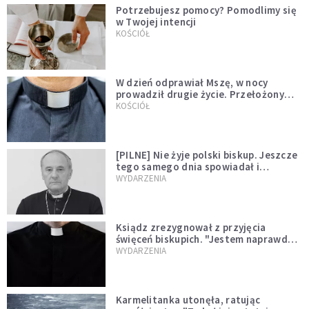
Potrzebujesz pomocy? Pomodlimy się
w Twojej intencji
KOŚCIÓŁ
W dzień odprawiał Mszę, w nocy
prowadził drugie życie. Przełożony
kazał mu opuścić zakon
KOŚCIÓŁ
[PILNE] Nie żyje polski biskup. Jeszcze
tego samego dnia spowiadał i
sprawował Mszę świętą
WYDARZENIA
Ksiądz zrezygnował z przyjęcia
święceń biskupich. "Jestem naprawdę
niegodny"
WYDARZENIA
Karmelitanka utonęła, ratując