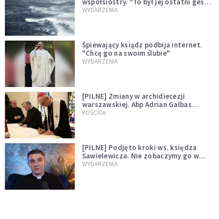
współsiostry. "To był jej ostatni gest
miłości"
WYDARZENIA
Śpiewający ksiądz podbija internet.
"Chcę go na swoim ślubie"
WYDARZENIA
[PILNE] Zmiany w archidiecezji
warszawskiej. Abp Adrian Galbas
wręczył dekrety nowym proboszczom
KOŚCIÓŁ
[PILNE] Podjęto kroki ws. księdza
Sawielewicza. Nie zobaczymy go w
mediach
WYDARZENIA