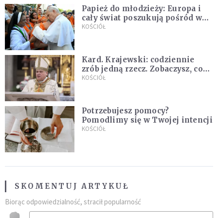
Papież do młodzieży: Europa i
cały świat poszukują pośród was
nowych świętych
KOŚCIÓŁ
Kard. Krajewski: codziennie
zrób jedną rzecz. Zobaczysz, co
stanie się z twoim życiem
KOŚCIÓŁ
Potrzebujesz pomocy?
Pomodlimy się w Twojej intencji
KOŚCIÓŁ
SKOMENTUJ ARTYKUŁ
Biorąc odpowiedzialność, stracił popularność