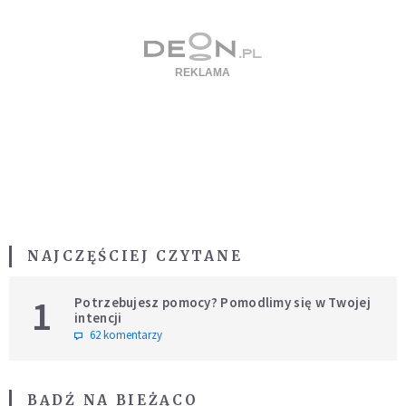
NAJCZĘŚCIEJ CZYTANE
1
Potrzebujesz pomocy? Pomodlimy się w Twojej
intencji
62 komentarzy
BĄDŹ NA BIEŻĄCO