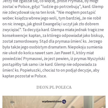
Jerzy nie zgadzał się, co więcej, prosił Prymasa, by mógł
zostać w Polsce, gdyż "ludzie go potrzebują", kard. Glemp
nie zdecydował się na ten krok. "Nie mogłem postąpić
wobec księdza wbrew jego woli, tym bardziej, że nie robił
on nic innego, jak głosił Ewangelię i uczył jak zło dobrem
zwyciężać". Ta decyzja kard. Glempa miała jednak tragiczne
konsekwencje: kapłan, za którego odpowiadał jako biskup,
został zamordowany. Stąd dla prymasa śmierć ks. Jerzego
była także jego osobistym dramatem. Niepokoju sumienia
nie ukoił do końca nawet sam Jan Paweł II, który miał
powiedzieć Prymasowi, że jest pewien, iż prymas Wyszyński
postąpiłby tak samo i że kard. Glemp nie odpowiada za
śmierć ks. Popiełuszki, chociaż to on podjął decyzje, aby
kapłan pozostał w Polsce.
DEON.PL POLECA