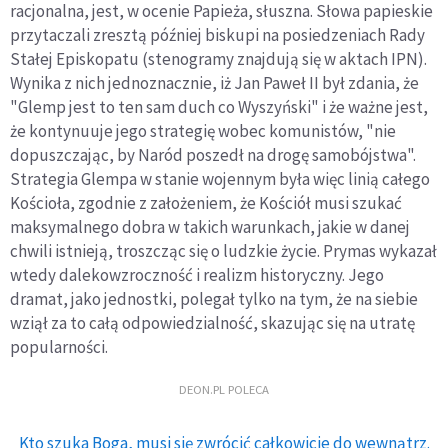
racjonalna, jest, w ocenie Papieża, słuszna. Słowa papieskie
przytaczali zresztą później biskupi na posiedzeniach Rady
Stałej Episkopatu (stenogramy znajdują się w aktach IPN).
Wynika z nich jednoznacznie, iż Jan Paweł II był zdania, że
"Glemp jest to ten sam duch co Wyszyński" i że ważne jest,
że kontynuuje jego strategię wobec komunistów, "nie
dopuszczając, by Naród poszedł na drogę samobójstwa".
Strategia Glempa w stanie wojennym była więc linią całego
Kościoła, zgodnie z założeniem, że Kościół musi szukać
maksymalnego dobra w takich warunkach, jakie w danej
chwili istnieją, troszcząc się o ludzkie życie. Prymas wykazał
wtedy dalekowzroczność i realizm historyczny. Jego
dramat, jako jednostki, polegał tylko na tym, że na siebie
wziął za to całą odpowiedzialność, skazując się na utratę
popularności.
DEON.PL POLECA
Kto szuka Boga, musi się zwrócić całkowicie do wewnątrz.