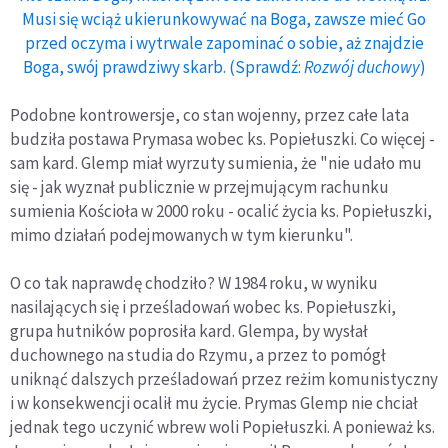
Musi się wciąż ukierunkowywać na Boga, zawsze mieć Go
przed oczyma i wytrwale zapominać o sobie, aż znajdzie
Boga, swój prawdziwy skarb. (Sprawdź:
Rozwój duchowy
)
Podobne kontrowersje, co stan wojenny, przez całe lata
budziła postawa Prymasa wobec ks. Popiełuszki. Co więcej -
sam kard. Glemp miał wyrzuty sumienia, że "nie udało mu
się - jak wyznał publicznie w przejmującym rachunku
sumienia Kościoła w 2000 roku - ocalić życia ks. Popiełuszki,
mimo działań podejmowanych w tym kierunku".
O co tak naprawdę chodziło? W 1984 roku, w wyniku
nasilających się i prześladowań wobec ks. Popiełuszki,
grupa hutników poprosiła kard. Glempa, by wysłał
duchownego na studia do Rzymu, a przez to pomógł
uniknąć dalszych prześladowań przez reżim komunistyczny
i w konsekwencji ocalił mu życie. Prymas Glemp nie chciał
jednak tego uczynić wbrew woli Popiełuszki. A ponieważ ks.