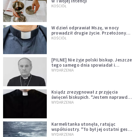
w Twojej intencji
KOŚCIÓŁ
W dzień odprawiał Mszę, w nocy
prowadził drugie życie. Przełożony
kazał mu opuścić zakon
KOŚCIÓŁ
[PILNE] Nie żyje polski biskup. Jeszcze
tego samego dnia spowiadał i
sprawował Mszę świętą
WYDARZENIA
Ksiądz zrezygnował z przyjęcia
święceń biskupich. "Jestem naprawdę
niegodny"
WYDARZENIA
Karmelitanka utonęła, ratując
współsiostry. "To był jej ostatni gest
miłości"
WYDARZENIA