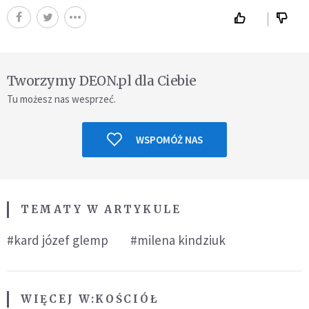
Tworzymy DEON.pl dla Ciebie
Tu możesz nas wesprzeć.
WSPOMÓŻ NAS
TEMATY W ARTYKULE
#kard józef glemp
#milena kindziuk
WIĘCEJ W:
KOŚCIÓŁ