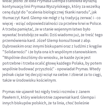
widać jedno: że idea Prymasa Glempa stanowiła wyraźną
kontynuację linii Prymasa Wyszyńskiego, który za wszelką
cenę dążył do "ocalenia biologicznej tkanki narodu", jak
tłumaczył. Kard. Glemp nie mógł z tą tradycją zerwać i - co
więcej - wziąć odpowiedzialności za przelew krwi w Polsce.
A trzeba pamiętać, że w stanie wojennym łatwo było
wywołać bratobójcze walki. Dziś wiadomo już, że treść tego
przemówienia kard. Józef Glemp konsultował z abp.
Dąbrowskim oraz innymi biskupami oraz z ludźmi z kręgów
"Solidarności" i że była ona ich wspólnym stanowiskiem.
"Wspólnie doszliśmy do wniosku, że każde życie jest
potrzebne i trzeba ocalić głowę każdego Polaka, by potem
wspólnie budować przyszłość’ - opowiadał Prymas. Wtedy
jednak ciężar tej decyzji wziął na siebie. I zbierał za to cięgi,
także w środowisku kościelnym.
Prymas nie ujawnił też nigdy treści rozmów z Janem
Pawłem II, który wielokrotnie zapewniał kard. Glempa i
innych biskupów polskich, że ta linia, choć boleśnie