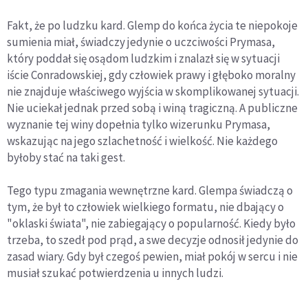
Fakt, że po ludzku kard. Glemp do końca życia te niepokoje
sumienia miał, świadczy jedynie o uczciwości Prymasa,
który poddał się osądom ludzkim i znalazł się w sytuacji
iście Conradowskiej, gdy człowiek prawy i głęboko moralny
nie znajduje właściwego wyjścia w skomplikowanej sytuacji.
Nie uciekał jednak przed sobą i winą tragiczną. A publiczne
wyznanie tej winy dopełnia tylko wizerunku Prymasa,
wskazując na jego szlachetność i wielkość. Nie każdego
byłoby stać na taki gest.
Tego typu zmagania wewnętrzne kard. Glempa świadczą o
tym, że był to człowiek wielkiego formatu, nie dbający o
"oklaski świata", nie zabiegający o popularność. Kiedy było
trzeba, to szedł pod prąd, a swe decyzje odnosił jedynie do
zasad wiary. Gdy był czegoś pewien, miał pokój w sercu i nie
musiał szukać potwierdzenia u innych ludzi.