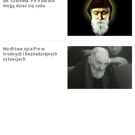
św. Szarbela. Po 9 dniach
mogą dziać się cuda
Modlitwa ojca Pio w
trudnych i beznadziejnych
sytuacjach