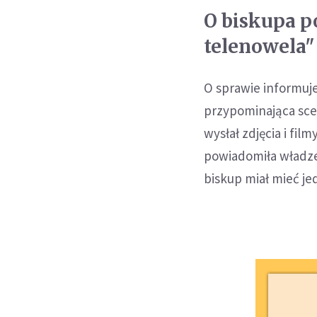
O biskupa p
telenowela"
O sprawie informuje
przypominająca sce
wysłał zdjęcia i fil
powiadomiła władze 
biskup miał mieć je