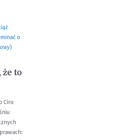
ciąż
ominać o
howy
)
że to
p Ciro
śniu
icznych
sprawach: