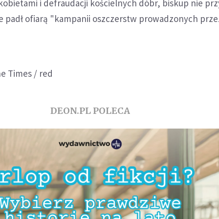
kobietami i defraudacji kościelnych dóbr, biskup nie prz
 że padł ofiarą "kampanii oszczerstw prowadzonych prz
he Times / red
DEON.PL POLECA