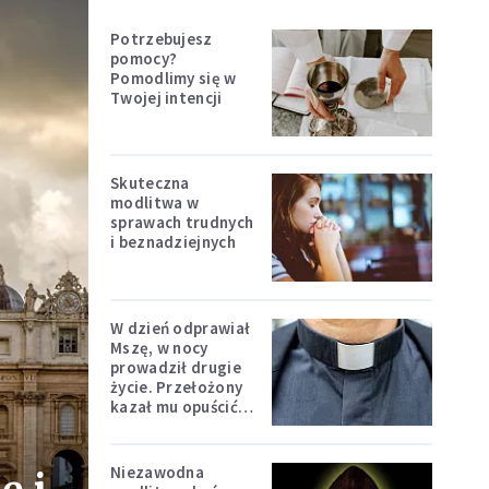
Potrzebujesz
pomocy?
Pomodlimy się w
Twojej intencji
Skuteczna
modlitwa w
sprawach trudnych
i beznadziejnych
W dzień odprawiał
Mszę, w nocy
prowadził drugie
życie. Przełożony
kazał mu opuścić
zakon
Niezawodna