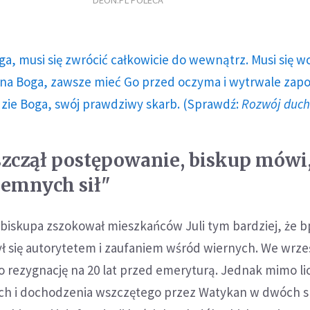
DEON.PL POLECA
ga, musi się zwrócić całkowicie do wewnątrz. Musi się w
a Boga, zawsze mieć Go przed oczyma i wytrwale zap
dzie Boga, swój prawdziwy skarb. (Sprawdź:
Rozwój duc
czął postępowanie, biskup mówi, 
ciemnych sił"
biskupa zszokował mieszkańców Juli tym bardziej, że b
ł się autorytetem i zaufaniem wśród wiernych. We wrze
o rezygnację na 20 lat przed emeryturą. Jednak mimo l
ch i dochodzenia wszczętego przez Watykan w dwóch 