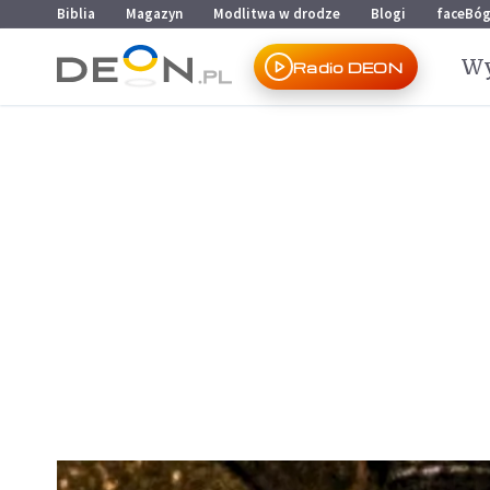
Przejdź do menu głównego
Przejdź do treści
Biblia
Magazyn
Modlitwa w drodze
Blogi
faceBó
Wy
Radio DEON