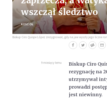
zaprzecza, a Watyka
wszczął śledztwo
KOŚCIÓŁ
Biskup Ciro Quispe López zrezygnował, gdy na jaw wyszły jego liczne r
9 miesięcy temu
Biskup Ciro Quis
rezygnację na 2
utrzymywał int
prowadzi postęp
jest niewinny.