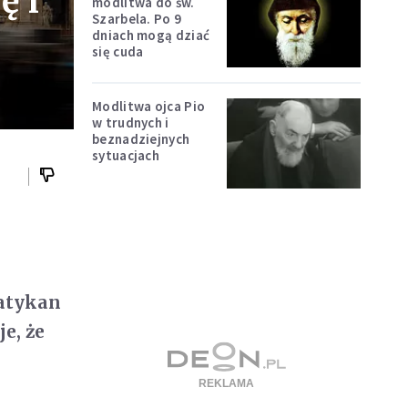
ę i
modlitwa do św.
Szarbela. Po 9
dniach mogą dziać
się cuda
Modlitwa ojca Pio
w trudnych i
beznadziejnych
sytuacjach
Watykan
e, że