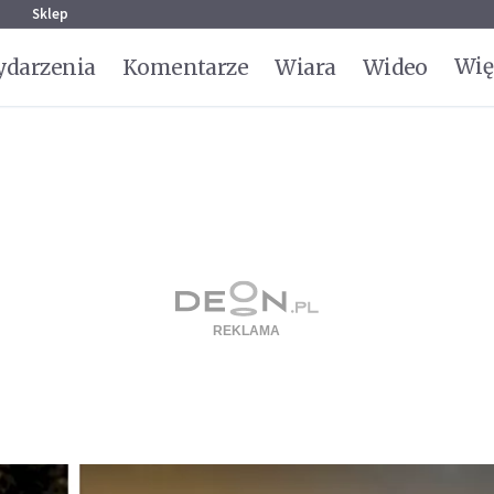
g
Sklep
Wię
darzenia
Komentarze
Wiara
Wideo