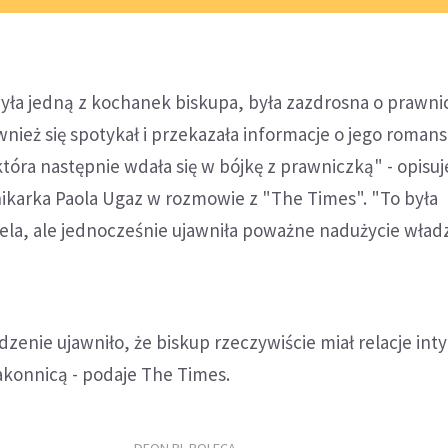
yła jedną z kochanek biskupa, była zazdrosna o prawni
ież się spotykał i przekazała informacje o jego roman
która następnie wdała się w bójkę z prawniczką" - opisuj
ikarka Paola Ugaz w rozmowie z "The Times". "To była
la, ale jednocześnie ujawniła poważne nadużycie władz
nie ujawniło, że biskup rzeczywiście miał relacje int
akonnicą - podaje The Times.