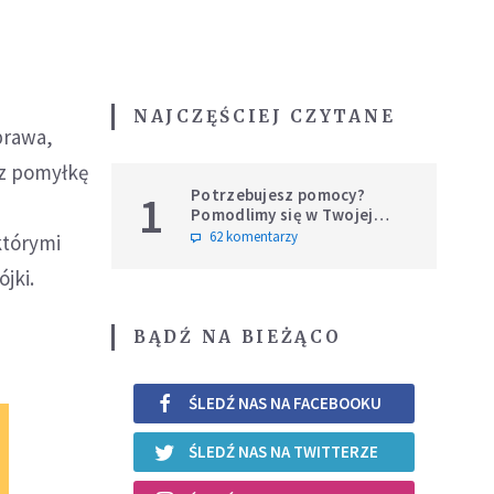
NAJCZĘŚCIEJ CZYTANE
prawa,
ez pomyłkę
Potrzebujesz pomocy?
1
Pomodlimy się w Twojej
intencji
62 komentarzy
którymi
ójki.
BĄDŹ NA BIEŻĄCO
ŚLEDŹ NAS NA FACEBOOKU
ŚLEDŹ NAS NA TWITTERZE