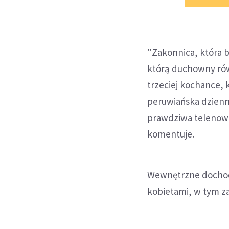
"Zakonnica, która b
którą duchowny równ
trzeciej kochance, 
peruwiańska dzienn
prawdziwa telenowe
komentuje.
Wewnętrzne dochodze
kobietami, w tym z