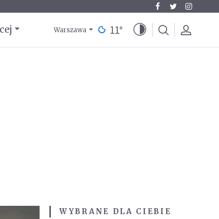
11
°
cej
Warszawa
WYBRANE DLA CIEBIE