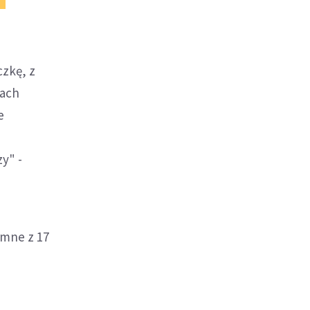
czkę, z
sach
e
y" -
ymne z 17