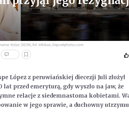
n przyjął jego rezygnacj
omanse. Kolaż: DEON, fot. Infobae, Depositphotos.com
pe López z peruwiańskiej diecezji Juli złożył
0 lat przed emeryturą, gdy wyszło na jaw, że
ymne relacje z siedemnastoma kobietami. 
owanie w jego sprawie, a duchowny utrzymuj