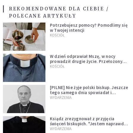
REKOMENDOWANE DLA CIEBIE /
POLECANE ARTYKUŁY
Potrzebujesz pomocy? Pomodlimy się
w Twojej intencji
KOŚCIÓŁ
W dzień odprawiał Mszę, w nocy
prowadził drugie życie. Przełożony
kazał mu opuścić zakon
KOŚCIÓŁ
[PILNE] Nie żyje polski biskup. Jeszcze
tego samego dnia spowiadał i
sprawował Mszę świętą
WYDARZENIA
Ksiądz zrezygnował z przyjęcia
święceń biskupich. "Jestem naprawdę
niegodny"
WYDARZENIA