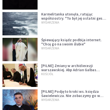
Karmelitanka utonęła, ratując
współsiostry. "To był jej ostatni gest
miłości"
WYDARZENIA
Śpiewający ksiądz podbija internet.
"Chcę go na swoim ślubie"
WYDARZENIA
[PILNE] Zmiany w archidiecezji
warszawskiej. Abp Adrian Galbas
wręczył dekrety nowym proboszczom
KOŚCIÓŁ
[PILNE] Podjęto kroki ws. księdza
Sawielewicza. Nie zobaczymy go w
mediach
WYDARZENIA