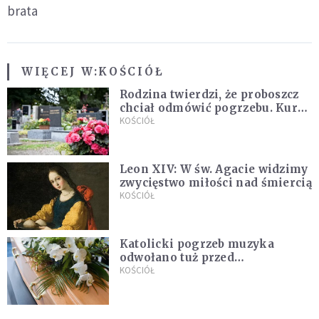
brata
WIĘCEJ W:
KOŚCIÓŁ
Rodzina twierdzi, że proboszcz
chciał odmówić pogrzebu. Kuria
zapowiada wyjaśnienia
KOŚCIÓŁ
Leon XIV: W św. Agacie widzimy
zwycięstwo miłości nad śmiercią
KOŚCIÓŁ
Katolicki pogrzeb muzyka
odwołano tuż przed
uroczystością. Powodem była
KOŚCIÓŁ
przynależność do masonerii