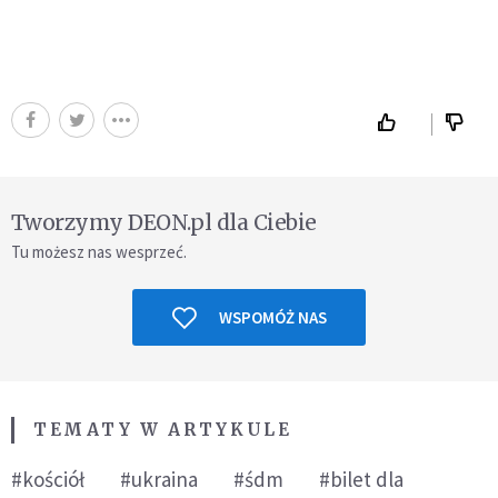
Tworzymy DEON.pl dla Ciebie
Tu możesz nas wesprzeć.
WSPOMÓŻ NAS
TEMATY W ARTYKULE
#kościół
#ukraina
#śdm
#bilet dla