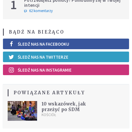
1
Potrzebujesz pomocy? Pomodlimy się w Twojej
intencji
62 komentarzy
BĄDŹ NA BIEŻĄCO
ŚLEDŹ NAS NA FACEBOOKU
ŚLEDŹ NAS NA TWITTERZE
ŚLEDŹ NAS NA INSTAGRAMIE
POWIĄZANE ARTYKUŁY
10 wskazówek, jak
przeżyć po ŚDM
KOŚCIÓŁ