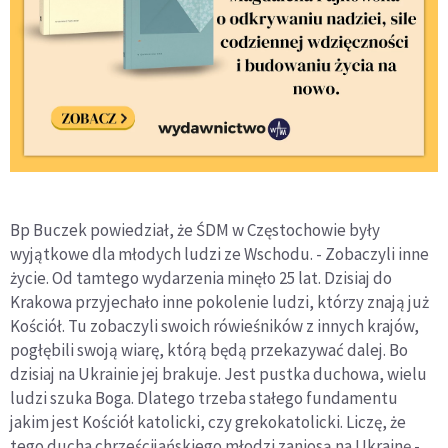
Bp Buczek powiedział, że ŚDM w Częstochowie były
wyjątkowe dla młodych ludzi ze Wschodu. - Zobaczyli inne
życie. Od tamtego wydarzenia minęło 25 lat. Dzisiaj do
Krakowa przyjechało inne pokolenie ludzi, którzy znają już
Kościół. Tu zobaczyli swoich rówieśników z innych krajów,
pogłębili swoją wiarę, którą będą przekazywać dalej. Bo
dzisiaj na Ukrainie jej brakuje. Jest pustka duchowa, wielu
ludzi szuka Boga. Dlatego trzeba stałego fundamentu
jakim jest Kościół katolicki, czy grekokatolicki. Liczę, że
tego ducha chrześcijańskiego młodzi zaniosą na Ukrainę -