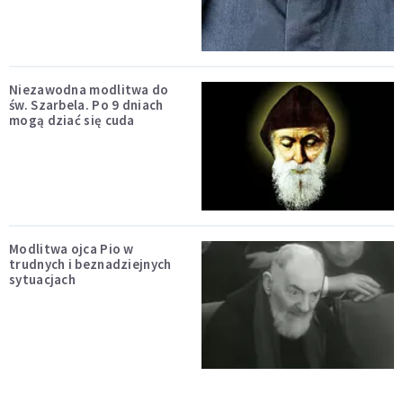
Niezawodna modlitwa do
św. Szarbela. Po 9 dniach
mogą dziać się cuda
Modlitwa ojca Pio w
trudnych i beznadziejnych
sytuacjach