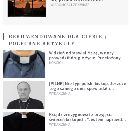
Obamacare, wyłamało się
WIADOMOŚCI ZE ŚWIATA
trzech republikanów
REKOMENDOWANE DLA CIEBIE /
POLECANE ARTYKUŁY
W dzień odprawiał Mszę, w nocy
prowadził drugie życie. Przełożony
kazał mu opuścić zakon
KOŚCIÓŁ
[PILNE] Nie żyje polski biskup. Jeszcze
tego samego dnia spowiadał i
sprawował Mszę świętą
WYDARZENIA
Ksiądz zrezygnował z przyjęcia
święceń biskupich. "Jestem naprawdę
niegodny"
WYDARZENIA