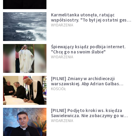
Karmelitanka utonęła, ratując
współsiostry. "To był jej ostatni gest
miłości"
WYDARZENIA
Śpiewający ksiądz podbija internet.
"Chcę go na swoim ślubie"
WYDARZENIA
[PILNE] Zmiany w archidiecezji
warszawskiej. Abp Adrian Galbas
wręczył dekrety nowym proboszczom
KOŚCIÓŁ
[PILNE] Podjęto kroki ws. księdza
Sawielewicza. Nie zobaczymy go w
mediach
WYDARZENIA