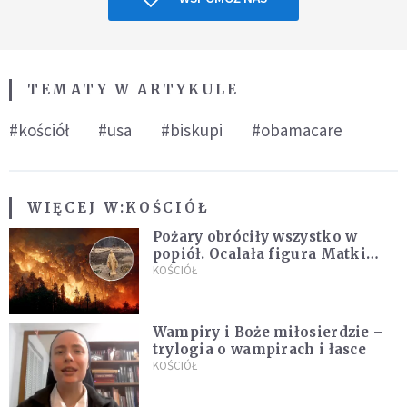
TEMATY W ARTYKULE
#kościół
#usa
#biskupi
#obamacare
WIĘCEJ W:
KOŚCIÓŁ
Pożary obróciły wszystko w
popiół. Ocalała figura Matki
Bożej
KOŚCIÓŁ
Wampiry i Boże miłosierdzie –
trylogia o wampirach i łasce
KOŚCIÓŁ