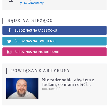
62 komentarzy
BĄDŹ NA BIEŻĄCO
ŚLEDŹ NAS NA FACEBOOKU
ŚLEDŹ NAS NA TWITTERZE
ŚLEDŹ NAS NA INSTAGRAMIE
POWIĄZANE ARTYKUŁY
Nie radzę sobie z byciem z
ludźmi, co mam robić?
Odpowiada Tomasz Nowak OP
DUCHOWOŚĆ