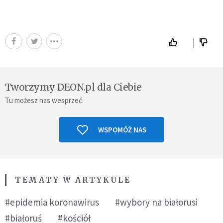
Tworzymy DEON.pl dla Ciebie
Tu możesz nas wesprzeć.
WSPOMÓŻ NAS
TEMATY W ARTYKULE
#epidemia koronawirus
#wybory na białorusi
#białoruś
#kościół