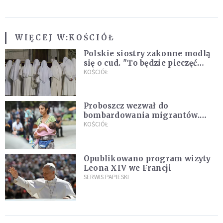
WIĘCEJ W:
KOŚCIÓŁ
Polskie siostry zakonne modlą
się o cud. "To będzie pieczęć
Pana Boga dla naszej wiary"
KOŚCIÓŁ
Proboszcz wezwał do
bombardowania migrantów.
"Masowy ogień przeciwko
KOŚCIÓŁ
najeźdźcom!"
Opublikowano program wizyty
Leona XIV we Francji
SERWIS PAPIESKI