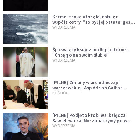
Karmelitanka utonęła, ratując
współsiostry. "To był jej ostatni gest
miłości"
WYDARZENIA
Śpiewający ksiądz podbija internet.
"Chcę go na swoim ślubie"
WYDARZENIA
[PILNE] Zmiany w archidiecezji
warszawskiej. Abp Adrian Galbas
wręczył dekrety nowym proboszczom
KOŚCIÓŁ
[PILNE] Podjęto kroki ws. księdza
Sawielewicza. Nie zobaczymy go w
mediach
WYDARZENIA