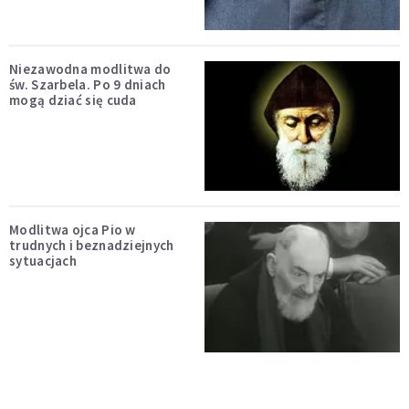
Niezawodna modlitwa do
św. Szarbela. Po 9 dniach
mogą dziać się cuda
Modlitwa ojca Pio w
trudnych i beznadziejnych
sytuacjach