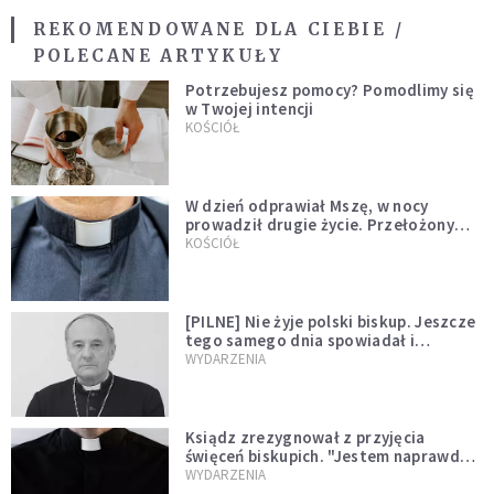
REKOMENDOWANE DLA CIEBIE /
POLECANE ARTYKUŁY
Potrzebujesz pomocy? Pomodlimy się
w Twojej intencji
KOŚCIÓŁ
W dzień odprawiał Mszę, w nocy
prowadził drugie życie. Przełożony
kazał mu opuścić zakon
KOŚCIÓŁ
[PILNE] Nie żyje polski biskup. Jeszcze
tego samego dnia spowiadał i
sprawował Mszę świętą
WYDARZENIA
Ksiądz zrezygnował z przyjęcia
święceń biskupich. "Jestem naprawdę
niegodny"
WYDARZENIA