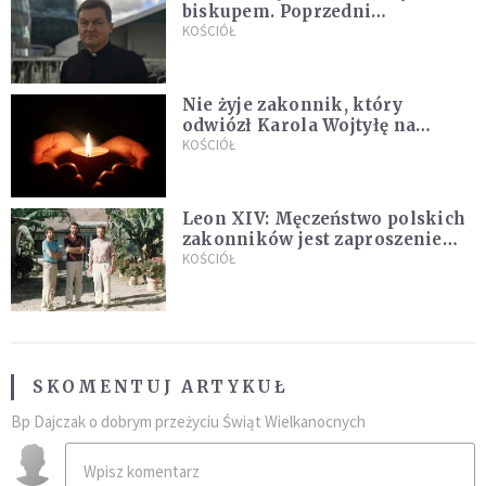
biskupem. Poprzedni
ordynariusz zrezygnował
KOŚCIÓŁ
Nie żyje zakonnik, który
odwiózł Karola Wojtyłę na
konklawe. Jan Paweł II nazywał
KOŚCIÓŁ
go "winowajcą"
Leon XIV: Męczeństwo polskich
zakonników jest zaproszeniem
do jedności i misji całego
KOŚCIÓŁ
Kościoła
SKOMENTUJ ARTYKUŁ
Bp Dajczak o dobrym przeżyciu Świąt Wielkanocnych