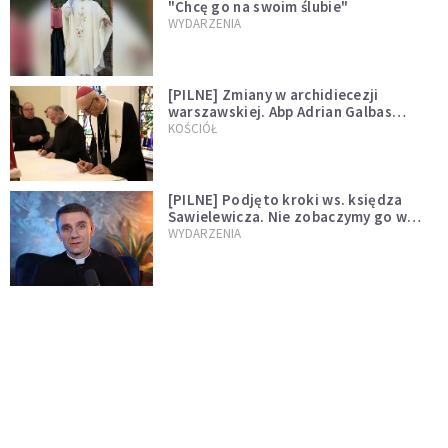
"Chcę go na swoim ślubie"
WYDARZENIA
[PILNE] Zmiany w archidiecezji
warszawskiej. Abp Adrian Galbas
wręczył dekrety nowym proboszczom
KOŚCIÓŁ
[PILNE] Podjęto kroki ws. księdza
Sawielewicza. Nie zobaczymy go w
mediach
WYDARZENIA