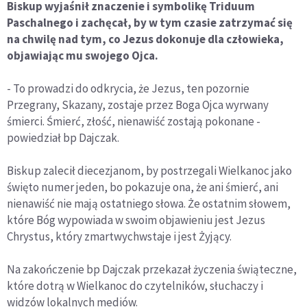
Biskup wyjaśnił znaczenie i symbolikę Triduum
Paschalnego i zachęcał, by w tym czasie zatrzymać się
na chwilę nad tym, co Jezus dokonuje dla człowieka,
objawiając mu swojego Ojca.
- To prowadzi do odkrycia, że Jezus, ten pozornie
Przegrany, Skazany, zostaje przez Boga Ojca wyrwany
śmierci. Śmierć, złość, nienawiść zostają pokonane -
powiedział bp Dajczak.
Biskup zalecił diecezjanom, by postrzegali Wielkanoc jako
święto numer jeden, bo pokazuje ona, że ani śmierć, ani
nienawiść nie mają ostatniego słowa. Że ostatnim słowem,
które Bóg wypowiada w swoim objawieniu jest Jezus
Chrystus, który zmartwychwstaje i jest Żyjący.
Na zakończenie bp Dajczak przekazał życzenia świąteczne,
które dotrą w Wielkanoc do czytelników, słuchaczy i
widzów lokalnych mediów.