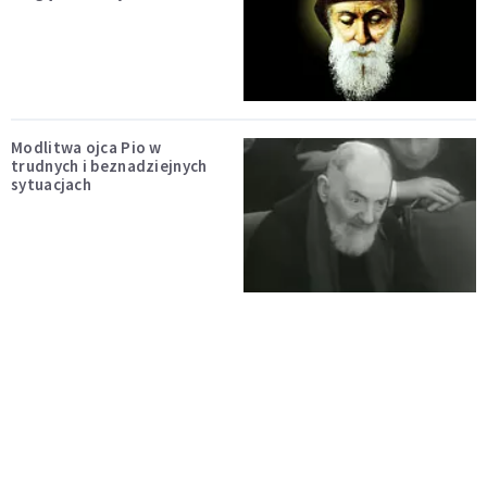
Modlitwa ojca Pio w
trudnych i beznadziejnych
sytuacjach