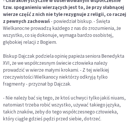
-
Charakterystyczne w obserwowanym współcześnie
tzw. spoganieniu wierzących jest to, że przy słabnącej
wierze część z nich nie tyle rezygnuje z religii, co raczej
z pewnych zachowań
- powiedział biskup. - Święta
Wielkanocne prowadzą każdego z nas do zrozumienia, że
wszystko, co się dokonuje, wymaga bardzo osobistej,
głębokiej relacji z Bogiem.
Biskup Dajczak podziela opinię papieża seniora Benedykta
XVI, że we współczesnym świecie człowieka należy
prowadzić w wierze małymi krokami. - Z tej wielkiej
rzeczywistości Wielkanocy niektórzy odkryją tylko
fragmenty - przyznał bp Dajczak.
- Nie należy bać się tego, że ktoś uchwyci tylko jakiś niuans,
natomiast trzeba robić wszystko, używać takiego języka,
takich znaków, żeby do tego współczesnego człowieka,
który ciągle gdzieś pędzi przed siebie, dotrzeć.