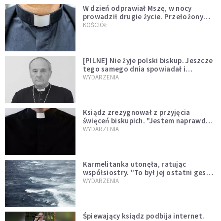
W dzień odprawiał Mszę, w nocy
prowadził drugie życie. Przełożony
kazał mu opuścić zakon
KOŚCIÓŁ
[PILNE] Nie żyje polski biskup. Jeszcze
tego samego dnia spowiadał i
sprawował Mszę świętą
WYDARZENIA
Ksiądz zrezygnował z przyjęcia
święceń biskupich. "Jestem naprawdę
niegodny"
WYDARZENIA
Karmelitanka utonęła, ratując
współsiostry. "To był jej ostatni gest
miłości"
WYDARZENIA
Śpiewający ksiądz podbija internet.