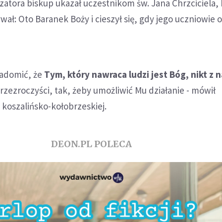
atora biskup ukazał uczestnikom św. Jana Chrzciciela, 
ł: Oto Baranek Boży i cieszył się, gdy jego uczniowie 
iadomić, że
Tym, który nawraca ludzi jest Bóg, nikt z 
rzezroczyści, tak, żeby umożliwić Mu działanie - mówił
 koszalińsko-kołobrzeskiej.
DEON.PL POLECA