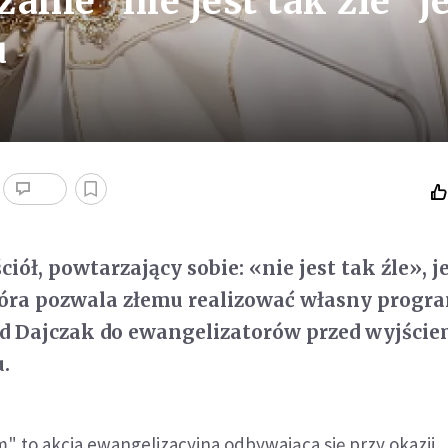
anie "nie jest tak źle" j
u
iół, powtarzający sobie: «nie jest tak źle», j
tóra pozwala złemu realizować własny progr
d Dajczak do ewangelizatorów przed wyjście
u.
" to akcja ewangelizacyjna odbywająca się przy okazji