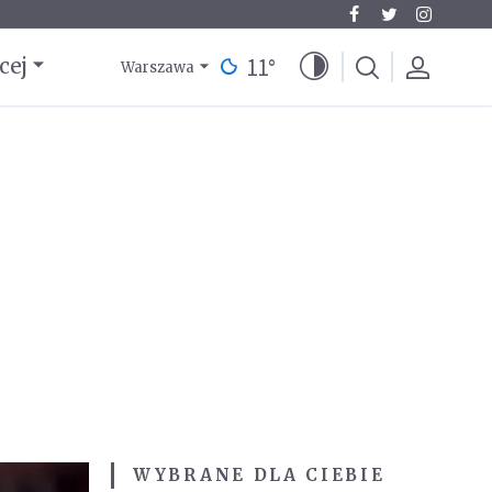
11
°
cej
Warszawa
WYBRANE DLA CIEBIE