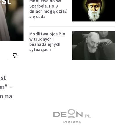
est
modlitwa do św.
Szarbela. Po 9
dniach mogą dziać
się cuda
Modlitwa ojca Pio
w trudnych i
beznadziejnych
sytuacjach
est
am" -
m na