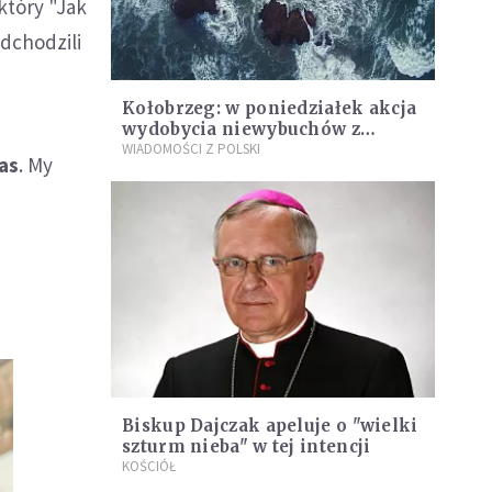
który "Jak
odchodzili
Kołobrzeg: w poniedziałek akcja
wydobycia niewybuchów z
Bałtyku. Ewakuują ok. 2 tys. osób
WIADOMOŚCI Z POLSKI
nas
. My
Biskup Dajczak apeluje o "wielki
szturm nieba" w tej intencji
KOŚCIÓŁ