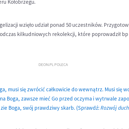
ru Kołobrzegu.
lizacji wzięło udział ponad 50 uczestników. Przygotowy
 podczas kilkudniowych rekolekcji, które poprowadził b
DEON.PL POLECA
ga, musi się zwrócić całkowicie do wewnątrz. Musi się w
a Boga, zawsze mieć Go przed oczyma i wytrwale zap
dzie Boga, swój prawdziwy skarb. (Sprawdź:
Rozwój duc