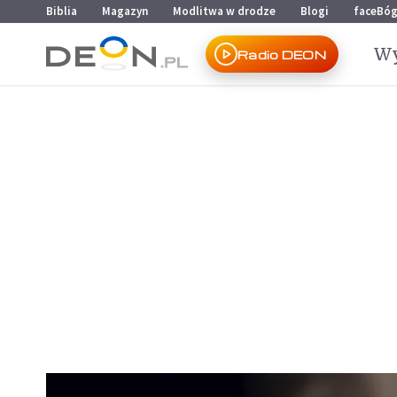
Przejdź do menu głównego
Przejdź do treści
Biblia
Magazyn
Modlitwa w drodze
Blogi
faceBó
Wy
Radio DEON