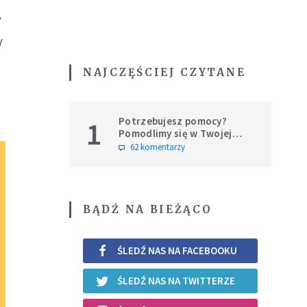
y
y
NAJCZĘŚCIEJ CZYTANE
Potrzebujesz pomocy?
1
Pomodlimy się w Twojej
intencji
62 komentarzy
BĄDŹ NA BIEŻĄCO
ŚLEDŹ NAS NA FACEBOOKU
ŚLEDŹ NAS NA TWITTERZE