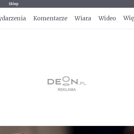
g
Sklep
Wię
darzenia
Komentarze
Wiara
Wideo