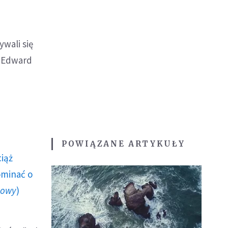
wali się
p Edward
POWIĄZANE ARTYKUŁY
ciąż
ominać o
howy
)