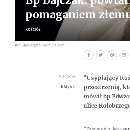
Bp Dajczak: powtarz
pomaganiem złem
KOŚCIÓŁ
(fot. Maskacjusz / youtube.com)
8 lat temu
"Usypiający Kośc
przestrzenią, k
KAI / kk
mówił bp Edwar
ulice Kołobrzeg
"Przystań z Jezusem