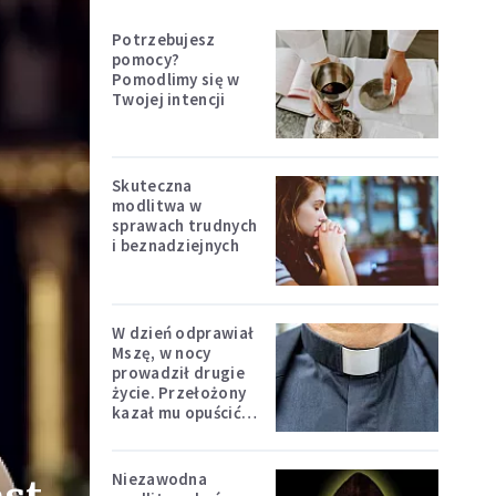
Potrzebujesz
pomocy?
Pomodlimy się w
Twojej intencji
Skuteczna
modlitwa w
sprawach trudnych
i beznadziejnych
W dzień odprawiał
Mszę, w nocy
prowadził drugie
życie. Przełożony
kazał mu opuścić
zakon
Niezawodna