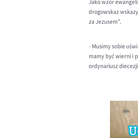
Jako wzór ewangeliz
drogowskaz wskazywa
za Jezusem".
- Musimy sobie uśw
mamy być wierni i p
ordynariusz diecezji