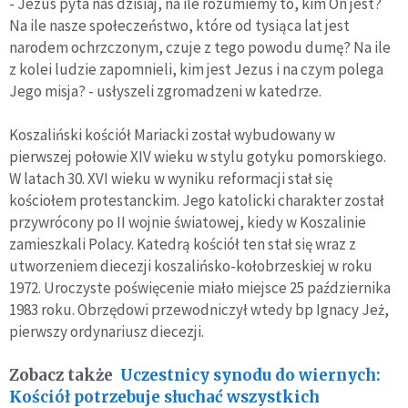
- Jezus pyta nas dzisiaj, na ile rozumiemy to, kim On jest?
Na ile nasze społeczeństwo, które od tysiąca lat jest
narodem ochrzczonym, czuje z tego powodu dumę? Na ile
z kolei ludzie zapomnieli, kim jest Jezus i na czym polega
Jego misja? - usłyszeli zgromadzeni w katedrze.
Koszaliński kościół Mariacki został wybudowany w
pierwszej połowie XIV wieku w stylu gotyku pomorskiego.
W latach 30. XVI wieku w wyniku reformacji stał się
kościołem protestanckim. Jego katolicki charakter został
przywrócony po II wojnie światowej, kiedy w Koszalinie
zamieszkali Polacy. Katedrą kościół ten stał się wraz z
utworzeniem diecezji koszalińsko-kołobrzeskiej w roku
1972. Uroczyste poświęcenie miało miejsce 25 października
1983 roku. Obrzędowi przewodniczył wtedy bp Ignacy Jeż,
pierwszy ordynariusz diecezji.
Zobacz także
Uczestnicy synodu do wiernych:
Kościół potrzebuje słuchać wszystkich