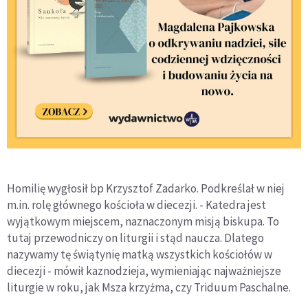
Homilię wygłosił bp Krzysztof Zadarko. Podkreślał w niej
m.in. rolę głównego kościoła w diecezji. - Katedra jest
wyjątkowym miejscem, naznaczonym misją biskupa. To
tutaj przewodniczy on liturgii i stąd naucza. Dlatego
nazywamy tę świątynię matką wszystkich kościołów w
diecezji - mówił kaznodzieja, wymieniając najważniejsze
liturgie w roku, jak Msza krzyżma, czy Triduum Paschalne.