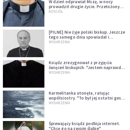
W dzień odprawiał Mszę, w nocy
prowadził drugie życie. Przełożony
kazał mu opuścić zakon
KOŚCIÓŁ
[PILNE] Nie żyje polski biskup. Jeszcze
tego samego dnia spowiadał i
sprawował Mszę świętą
WYDARZENIA
Ksiądz zrezygnował z przyjęcia
święceń biskupich. "Jestem naprawdę
niegodny"
WYDARZENIA
Karmelitanka utonęła, ratując
współsiostry. "To był jej ostatni gest
miłości"
WYDARZENIA
Śpiewający ksiądz podbija internet.
"Chcę go na swoim ślubie"