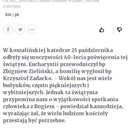
Fot. KUL, John Paul II Catholic University of Lublin / YouTube
2 lata temu
KAI / pk
W koszalińskiej katedrze 25 października
odbyły się uroczystości 40-lecia poświęcenia tej
świątyni. Eucharystii przewodniczył bp
Zbigniew Zieliński, a homilię wygłosił bp
Krzysztof Zadarko. - Wokół nas jest wiele
budynków, często piękniejszych i
wybitniejszych. Jednak ta świątynia
przypomina nam o wyjątkowości spotkania
człowieka z Bogiem - powiedział kaznodzieja,
wyrażając żal, że wielu ludziom kościoły
przestają być potrzebne.