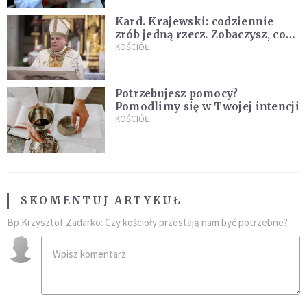
Kard. Krajewski: codziennie
zrób jedną rzecz. Zobaczysz, co
stanie się z twoim życiem
KOŚCIÓŁ
Potrzebujesz pomocy?
Pomodlimy się w Twojej intencji
KOŚCIÓŁ
SKOMENTUJ ARTYKUŁ
Bp Krzysztof Zadarko: Czy kościoły przestają nam być potrzebne?