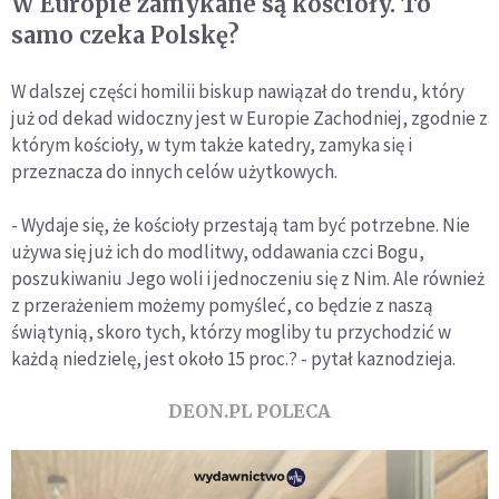
W Europie zamykane są kościoły. To
samo czeka Polskę?
W dalszej części homilii biskup nawiązał do trendu, który
już od dekad widoczny jest w Europie Zachodniej, zgodnie z
którym kościoły, w tym także katedry, zamyka się i
przeznacza do innych celów użytkowych.
- Wydaje się, że kościoły przestają tam być potrzebne. Nie
używa się już ich do modlitwy, oddawania czci Bogu,
poszukiwaniu Jego woli i jednoczeniu się z Nim. Ale również
z przerażeniem możemy pomyśleć, co będzie z naszą
świątynią, skoro tych, którzy mogliby tu przychodzić w
każdą niedzielę, jest około 15 proc.? - pytał kaznodzieja.
DEON.PL POLECA