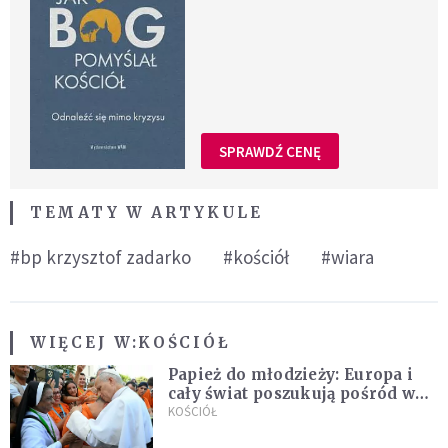
SPRAWDŹ CENĘ
TEMATY W ARTYKULE
#bp krzysztof zadarko
#kościół
#wiara
WIĘCEJ W:
KOŚCIÓŁ
Papież do młodzieży: Europa i
cały świat poszukują pośród was
nowych świętych
KOŚCIÓŁ