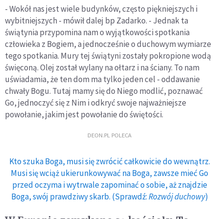
- Wokół nas jest wiele budynków, często piękniejszych i
wybitniejszych - mówił dalej bp Zadarko. - Jednak ta
świątynia przypomina nam o wyjątkowości spotkania
człowieka z Bogiem, a jednocześnie o duchowym wymiarze
tego spotkania. Mury tej świątyni zostały pokropione wodą
święconą. Olej został wylany na ołtarz i na ściany. To nam
uświadamia, że ten dom ma tylko jeden cel - oddawanie
chwały Bogu. Tutaj mamy się do Niego modlić, poznawać
Go, jednoczyć się z Nim i odkryć swoje najważniejsze
powołanie, jakim jest powołanie do świętości.
DEON.PL POLECA
Kto szuka Boga, musi się zwrócić całkowicie do wewnątrz.
Musi się wciąż ukierunkowywać na Boga, zawsze mieć Go
przed oczyma i wytrwale zapominać o sobie, aż znajdzie
Boga, swój prawdziwy skarb. (Sprawdź:
Rozwój duchowy
)