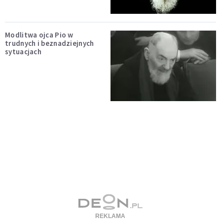
Modlitwa ojca Pio w
trudnych i beznadziejnych
sytuacjach