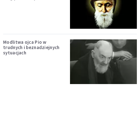
Modlitwa ojca Pio w
trudnych i beznadziejnych
sytuacjach