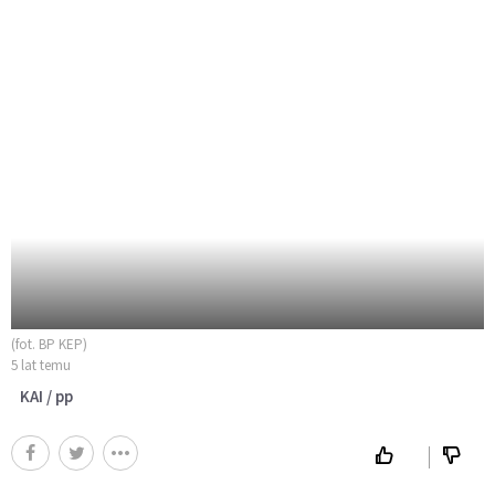
(fot. BP KEP)
5 lat temu
KAI / pp