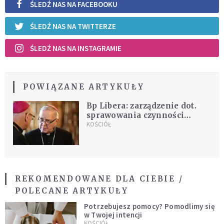
ŚLEDŹ NAS NA FACEBOOKU
ŚLEDŹ NAS NA TWITTERZE
ŚLEDŹ NAS NA INSTAGRAMIE
POWIĄZANE ARTYKUŁY
Bp Libera: zarządzenie dot.
sprawowania czynności
liturgicznych Triduum w
KOŚCIÓŁ
czasie epidemii
REKOMENDOWANE DLA CIEBIE /
POLECANE ARTYKUŁY
Potrzebujesz pomocy? Pomodlimy się
w Twojej intencji
KOŚCIÓŁ