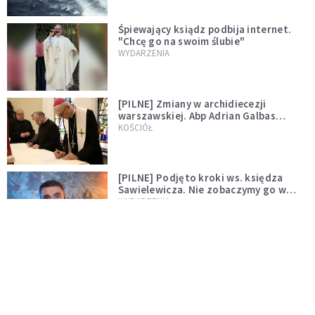
Śpiewający ksiądz podbija internet.
"Chcę go na swoim ślubie"
WYDARZENIA
[PILNE] Zmiany w archidiecezji
warszawskiej. Abp Adrian Galbas
wręczył dekrety nowym proboszczom
KOŚCIÓŁ
[PILNE] Podjęto kroki ws. księdza
Sawielewicza. Nie zobaczymy go w
mediach
WYDARZENIA