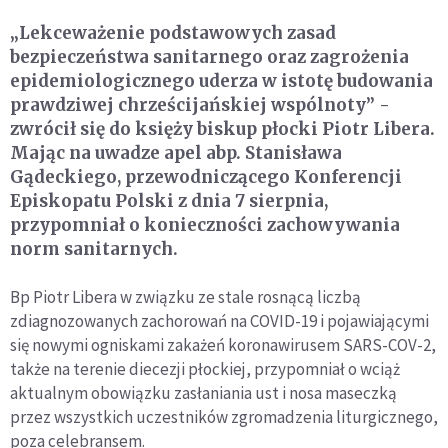
„Lekceważenie podstawowych zasad
bezpieczeństwa sanitarnego oraz zagrożenia
epidemiologicznego uderza w istotę budowania
prawdziwej chrześcijańskiej wspólnoty” -
zwrócił się do księży biskup płocki Piotr Libera.
Mając na uwadze apel abp. Stanisława
Gądeckiego, przewodniczącego Konferencji
Episkopatu Polski z dnia 7 sierpnia,
przypomniał o konieczności zachowywania
norm sanitarnych.
Bp Piotr Libera w związku ze stale rosnącą liczbą
zdiagnozowanych zachorowań na COVID-19 i pojawiającymi
się nowymi ogniskami zakażeń koronawirusem SARS-COV-2,
także na terenie diecezji płockiej, przypomniał o wciąż
aktualnym obowiązku zasłaniania ust i nosa maseczką
przez wszystkich uczestników zgromadzenia liturgicznego,
poza celebransem.