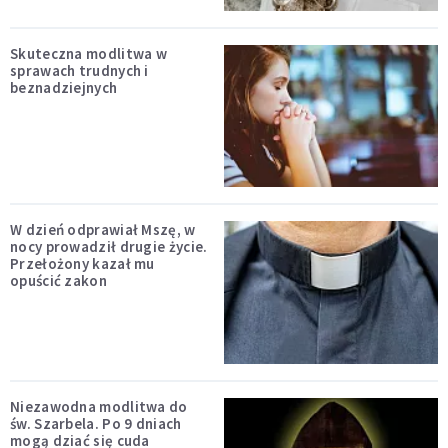
Skuteczna modlitwa w
sprawach trudnych i
beznadziejnych
W dzień odprawiał Mszę, w
nocy prowadził drugie życie.
Przełożony kazał mu
opuścić zakon
Niezawodna modlitwa do
św. Szarbela. Po 9 dniach
mogą dziać się cuda