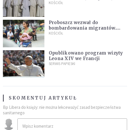
Pana Boga dla naszej wiary"
KOŚCIÓŁ
Proboszcz wezwał do
bombardowania migrantów.
"Masowy ogień przeciwko
KOŚCIÓŁ
najeźdźcom!"
Opublikowano program wizyty
Leona XIV we Francji
SERWIS PAPIESKI
SKOMENTUJ ARTYKUŁ
Bp Libera do księży: nie można lekceważyć zasad bezpieczeństwa
sanitarnego