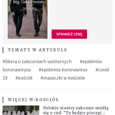
SPRAWDŹ CENĘ
TEMATY W ARTYKULE
#libera o zaleceniach sanitarnych
#epidemia
koronawirusa
#epidemia koronawirus
#covid
19
#kościół
#maseczki w kościele
WIĘCEJ W:
KOŚCIÓŁ
Polskie siostry zakonne modlą
się o cud. "To będzie pieczęć