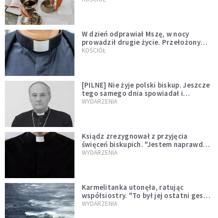
W dzień odprawiał Mszę, w nocy
prowadził drugie życie. Przełożony
kazał mu opuścić zakon
KOŚCIÓŁ
[PILNE] Nie żyje polski biskup. Jeszcze
tego samego dnia spowiadał i
sprawował Mszę świętą
WYDARZENIA
Ksiądz zrezygnował z przyjęcia
święceń biskupich. "Jestem naprawdę
niegodny"
WYDARZENIA
Karmelitanka utonęła, ratując
współsiostry. "To był jej ostatni gest
miłości"
WYDARZENIA