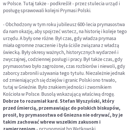
w Polsce. Tutaj także - podkreślił - przez stulecia urząd i
posługę sprawowali kolejni Prymasi Polski.
- Obchodzony w tym roku jubileusz 600-lecia prymasostwa
da nam okazję, aby spojrzeć wstecz, na historię i koleje tego
urzędu. A były one różne. Był czas, gdy władza prymasa
miała ogromne znaczenie i była ściśle związana z władzą
świecką. Były okresy ważnych, historycznych wydarzeń i
zwyczajnej, codziennej posługi i pracy. Był także czas, gdy
prymasostwo było zagrożone, czas rozbiorów i niewoli, gdy
zaborcy zabronili używania tego tytułu. Niezależnie jednak
od zmieniających się dziejów i granic Polski ono trwało,
tutaj w Gnieźnie. Było znakiem jedności i zwornikiem
Kościoła w Polsce. Busolą wskazującą właściwą drogę.
Dobrze to rozumiał kard. Stefan Wyszyński, który
przed śmiercią, przemawiając do polskich biskupów,
prosił, by prymasostwa od Gniezna nie odrywać, by je
takim zachować wbrew wszelkim zakusom i
zamierzeniom
- przypomniał bp Wętkowski.