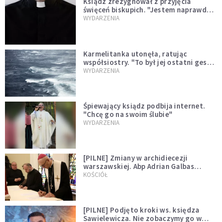
Ksiądz zrezygnował z przyjęcia
święceń biskupich. "Jestem naprawdę
niegodny"
WYDARZENIA
Karmelitanka utonęła, ratując
współsiostry. "To był jej ostatni gest
miłości"
WYDARZENIA
Śpiewający ksiądz podbija internet.
"Chcę go na swoim ślubie"
WYDARZENIA
[PILNE] Zmiany w archidiecezji
warszawskiej. Abp Adrian Galbas
wręczył dekrety nowym proboszczom
KOŚCIÓŁ
[PILNE] Podjęto kroki ws. księdza
Sawielewicza. Nie zobaczymy go w