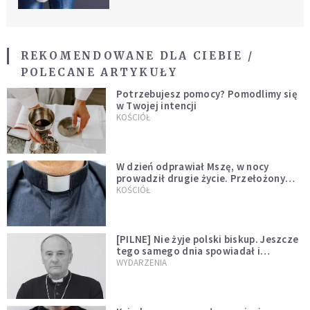
REKOMENDOWANE DLA CIEBIE /
POLECANE ARTYKUŁY
Potrzebujesz pomocy? Pomodlimy się
w Twojej intencji
KOŚCIÓŁ
W dzień odprawiał Mszę, w nocy
prowadził drugie życie. Przełożony
kazał mu opuścić zakon
KOŚCIÓŁ
[PILNE] Nie żyje polski biskup. Jeszcze
tego samego dnia spowiadał i
sprawował Mszę świętą
WYDARZENIA