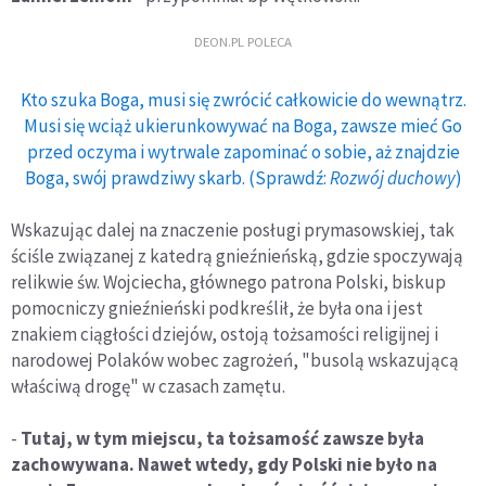
DEON.PL POLECA
Kto szuka Boga, musi się zwrócić całkowicie do wewnątrz.
Musi się wciąż ukierunkowywać na Boga, zawsze mieć Go
przed oczyma i wytrwale zapominać o sobie, aż znajdzie
Boga, swój prawdziwy skarb. (Sprawdź:
Rozwój duchowy
)
Wskazując dalej na znaczenie posługi prymasowskiej, tak
ściśle związanej z katedrą gnieźnieńską, gdzie spoczywają
relikwie św. Wojciecha, głównego patrona Polski, biskup
pomocniczy gnieźnieński podkreślił, że była ona i jest
znakiem ciągłości dziejów, ostoją tożsamości religijnej i
narodowej Polaków wobec zagrożeń, "busolą wskazującą
właściwą drogę" w czasach zamętu.
-
Tutaj, w tym miejscu, ta tożsamość zawsze była
zachowywana. Nawet wtedy, gdy Polski nie było na