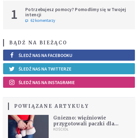
1
Potrzebujesz pomocy? Pomodlimy się w Twojej
intencji
62 komentarzy
BĄDŹ NA BIEŻĄCO
ŚLEDŹ NAS NA FACEBOOKU
ŚLEDŹ NAS NA TWITTERZE
ŚLEDŹ NAS NA INSTAGRAMIE
POWIĄZANE ARTYKUŁY
Gniezno: więźniowie
przygotowali paczki dla
ubogich
KOŚCIÓŁ