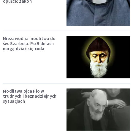
opuścić zakon
Niezawodna modlitwa do
św. Szarbela. Po 9 dniach
mogą dziać się cuda
Modlitwa ojca Pio w
trudnych i beznadziejnych
sytuacjach