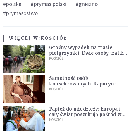
#polska
#prymas polski
#gniezno
#prymasostwo
WIĘCEJ W:
KOŚCIÓŁ
Groźny wypadek na trasie
pielgrzymki. Dwie osoby trafiły
do szpitala
KOŚCIÓŁ
Samotność osób
konsekrowanych. Kapucyn:
Życie w pojedynkę rzadko jest
KOŚCIÓŁ
sielanką
Papież do młodzieży: Europa i
cały świat poszukują pośród was
nowych świętych
KOŚCIÓŁ