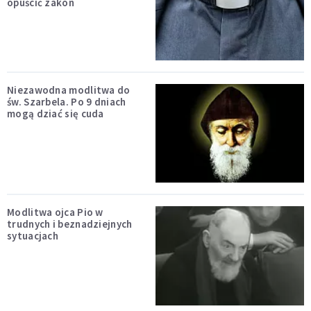
opuścić zakon
Niezawodna modlitwa do
św. Szarbela. Po 9 dniach
mogą dziać się cuda
Modlitwa ojca Pio w
trudnych i beznadziejnych
sytuacjach