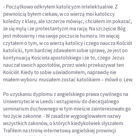
- Początkowo odkryłem katolicyzm intelektualnie. Z
pewnością byłem ciekaw, w co wierzą moi katoliccy
koledzy z klasy, ale szczerze mówiąc, chciałem im pokazać,
że się mylą i że protestantyzm ma rację. Na szczęście Bóg
jest miłosierny i ma swoje poczucie humoru. Im więcej
czytałem o tym, w co wierzą katolicy i czego naucza Kościół
katolicki, tym bardziej zdawałem sobie sprawę, że jest on
kontynuacją Kościoła apostolskiego i że to, czego Jezus
nauczał swoich apostołów, przez wieki przekazywał ten
Kościół. Kiedy to sobie uświadomiłem, naprawdę nie
miałem wyboru: musiałem zostać katolikiem – mówił o. Lew.
Po uzyskaniu dyplomu z angielskiego prawa cywilnego na
Uniwersytecie w Leeds i wstąpieniu do diecezjalnego
seminarium duchownego w tym mieście zainteresowało go
też życie zakonne. - W zasadzie wygooglowałem nazwy
wszystkich zakonów, o których kiedykolwiek słyszałem.
Trafiłem na stronę internetową angielskiej prowincji