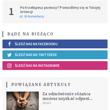
1
Potrzebujesz pomocy? Pomodlimy się w Twojej
intencji
62 komentarzy
BĄDŹ NA BIEŻĄCO
ŚLEDŹ NAS NA FACEBOOKU
ŚLEDŹ NAS NA TWITTERZE
ŚLEDŹ NAS NA INSTAGRAMIE
POWIĄZANE ARTYKUŁY
Za odmówienie różańca
możesz uzyskać odpust
zupełny. Jak i gdzie to zrobić?
WIARA