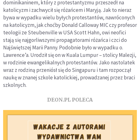
dominikaninem, który z protestantyzmu przeszedł na
katolicyzm i zachwycił się różańcem i Maryją. Jak to nieraz
bywa w wypadku wielu byłych protestantów, nawróconych
na katolicyzm, jak choćby Donald Calloway MIC czy profesor
teologii ze Steubenville w USA Scott Hahn, owi neofici
stają się najgorliwszymi propagatorami różańca i czci do
Najświętszej Marii Panny. Podobnie było w wypadku o.
Lawrence’a. Urodził się on w Kuala Lumpur – stolicy Malezji,
w rodzinie ewangelikalnych protestantów. Jako nastolatek
wraz z rodziną przeniósł się do Singapuru i tam rozpoczął
naukę w znanej szkole katolickiej, prowadzanej przez braci
szkolnych.
DEON.PL POLECA