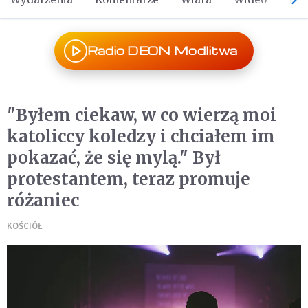
Radio DEON Modlitwa
"Byłem ciekaw, w co wierzą moi
katoliccy koledzy i chciałem im
pokazać, że się mylą." Był
protestantem, teraz promuje
różaniec
KOŚCIÓŁ