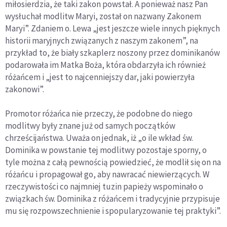
miłosierdzia, że taki zakon powstał. A ponieważ nasz Pan
wysłuchał modlitw Maryi, został on nazwany Zakonem
Maryi”. Zdaniem o. Lewa „jest jeszcze wiele innych pięknych
historii maryjnych związanych z naszym zakonem”, na
przykład to, że biały szkaplerz noszony przez dominikanów
podarowała im Matka Boża, która obdarzyła ich również
różańcem i „jest to najcenniejszy dar, jaki powierzyła
zakonowi”.
Promotor różańca nie przeczy, że podobne do niego
modlitwy były znane już od samych początków
chrześcijaństwa. Uważa on jednak, iż „o ile wkład św.
Dominika w powstanie tej modlitwy pozostaje sporny, o
tyle można z całą pewnością powiedzieć, że modlił się on na
różańcu i propagował go, aby nawracać niewierzących. W
rzeczywistości co najmniej tuzin papieży wspominało o
związkach św. Dominika z różańcem i tradycyjnie przypisuje
mu się rozpowszechnienie i spopularyzowanie tej praktyki”.