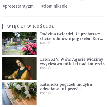
#protestantyzm
#dominikanie
WIĘCEJ W:
KOŚCIÓŁ
Rodzina twierdzi, że proboszcz
chciał odmówić pogrzebu. Kuria
zapowiada wyjaśnienia
KOŚCIÓŁ
Leon XIV: W św. Agacie widzimy
zwycięstwo miłości nad śmiercią
KOŚCIÓŁ
Katolicki pogrzeb muzyka
odwołano tuż przed
uroczystością. Powodem była
KOŚCIÓŁ
przynależność do masonerii