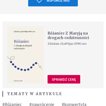
WSPOMÓŻ NAS
Różaniec Z Maryją na
drogach codzienności
Zdzisław Józef Kijas OFMConv
SPRAWDŹ CENĘ
TEMATY W ARTYKULE
#Różaniec
#nawrócenie
#konwertyta