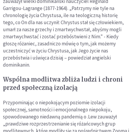
zauważył wielki dominikański nauczyciel Reginald
Garrigou-Lagrange (1877-1964). „Patrzymy nie tyle na
chronologię życia Chrystusa, ile na teologiczną historię
tego, co On dla nas uczynił: Chrystus stał się człowiekiem,
umarł za nasze grzechy i zmartwychwstał, abyśmy mogli
zmartwychwstać i zostać przebóstwieni z Nim." - Kiedy
głoszę różaniec, zasadniczo mówię o tym, jak możemy
uczestniczyć w życiu Chrystusa, jak Jego życie nas
przebóstwia i uświęca dzisiaj – powiedział angielski
dominikanin.
Wspólna modlitwa zbliża ludzi i chroni
przed społeczną izolacją
Przypominając o niepokojącym poziomie izolacji
społecznej, samotności i emocjonalnego niepokoju,
spowodowanego niedawną pandemią o .Lew zauważył
„prawdziwe rozprzestrzenianie się różańcowych grup
modlitewnych, które modliły się za pośrednictwem Zooma i