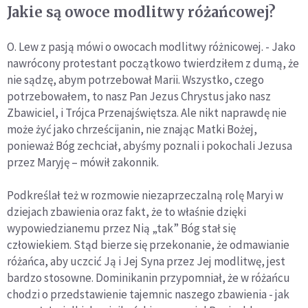
Jakie są owoce modlitwy różańcowej?
O. Lew z pasją mówi o owocach modlitwy różnicowej. - Jako
nawrócony protestant początkowo twierdziłem z dumą, że
nie sądzę, abym potrzebował Marii. Wszystko, czego
potrzebowałem, to nasz Pan Jezus Chrystus jako nasz
Zbawiciel, i Trójca Przenajświętsza. Ale nikt naprawdę nie
może żyć jako chrześcijanin, nie znając Matki Bożej,
ponieważ Bóg zechciał, abyśmy poznali i pokochali Jezusa
przez Maryję – mówił zakonnik.
Podkreślał też w rozmowie niezaprzeczalną rolę Maryi w
dziejach zbawienia oraz fakt, że to właśnie dzięki
wypowiedzianemu przez Nią „tak” Bóg stał się
człowiekiem. Stąd bierze się przekonanie, że odmawianie
różańca, aby uczcić Ją i Jej Syna przez Jej modlitwę, jest
bardzo stosowne. Dominikanin przypomniał, że w różańcu
chodzi o przedstawienie tajemnic naszego zbawienia - jak