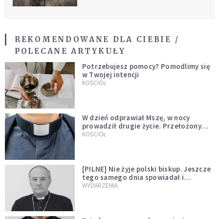
REKOMENDOWANE DLA CIEBIE /
POLECANE ARTYKUŁY
Potrzebujesz pomocy? Pomodlimy się
w Twojej intencji
KOŚCIÓŁ
W dzień odprawiał Mszę, w nocy
prowadził drugie życie. Przełożony
kazał mu opuścić zakon
KOŚCIÓŁ
[PILNE] Nie żyje polski biskup. Jeszcze
tego samego dnia spowiadał i
sprawował Mszę świętą
WYDARZENIA