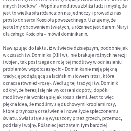
innych środków'. - Wspólna modlitwa zbliża ludzi i myślę, że
jest to wielka siła różańca: on nas jednoczy i prowadzi nas
prosto do serca Kościoła powszechnego. Uznajemy, że
jesteśmy obcowaniem świętych, a różaniec jest darem Maryi
dla całego Kościoła – mówił dominikanin.
Nawiązując do faktu, iż w świecie dzisiejszym, podobnie jak
w czasach św. Dominika (XIII w),. nie brakuje różnych herezji
i wojen, tak postrzega on rolę tej modlitwy w odniesieniu
problemów współczesnych: - Dominikanie mają piękną
tradycję podążającą za łacińskim słowem «ros», które
oznacza również «rosę». Według tej tradycji św. Dominik
odkrył, że herezji się nie wykorzeni dopóty, dopóki
modlitwy nie wzniosą się jak rosa z ziemi. Jest to więc
piękna idea, że modlimy się duchowymi kroplami rosy,
które przynoszą orzeźwienie i nowe życie spieczonemu
światu. Świat staje się wysuszony przez grzech, przemoc,
podziały i wojny. Różaniec jest zatem tym bardziej