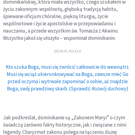
dominikańskiej, która miała wszystko, czego szukałem w
życiu zakonnym: wspólnotę, głęboką tradycję habitu,
śpiewane oficjum chóralne, piękną liturgię, życie
wspólnotowe i życie apostolskie w przepowiadaniu i
nauczaniu, a przede wszystkim św. Tomasza z Akwinu.
Wszystko jakoś się ułożyło – wspominał dominikanin.
DEON.PL POLECA
Kto szuka Boga, musi się zwrócić całkowicie do wewnątrz.
Musi się wciąż ukierunkowywać na Boga, zawsze mieć Go
przed oczyma i wytrwale zapominać o sobie, aż znajdzie
Boga, swój prawdziwy skarb. (Sprawdź:
Rozwój duchowy
)
Jak podkreślał, dominikanie są „Zakonem Maryi” o czym
świadczą zarówno fakty historyczne, jak i związane z nimi
legendy. Charyzmat zakonu polega na łączeniu dużej